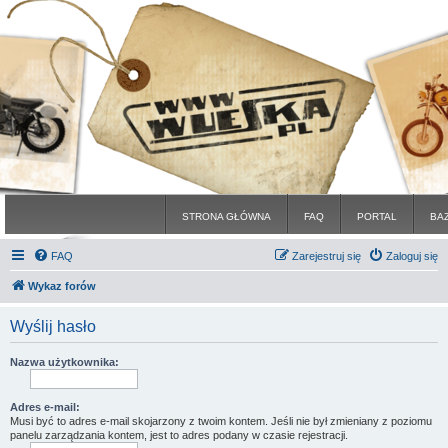
STRONA GŁÓWNA
FAQ
PORTAL
BA
FAQ
Zarejestruj się
Zaloguj się
Wykaz forów
Wyślij hasło
Nazwa użytkownika:
Adres e-mail:
Musi być to adres e-mail skojarzony z twoim kontem. Jeśli nie był zmieniany z poziomu
panelu zarządzania kontem, jest to adres podany w czasie rejestracji.