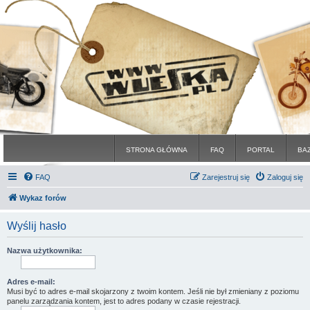
STRONA GŁÓWNA
FAQ
PORTAL
BA
FAQ
Zarejestruj się
Zaloguj się
Wykaz forów
Wyślij hasło
Nazwa użytkownika:
Adres e-mail:
Musi być to adres e-mail skojarzony z twoim kontem. Jeśli nie był zmieniany z poziomu
panelu zarządzania kontem, jest to adres podany w czasie rejestracji.