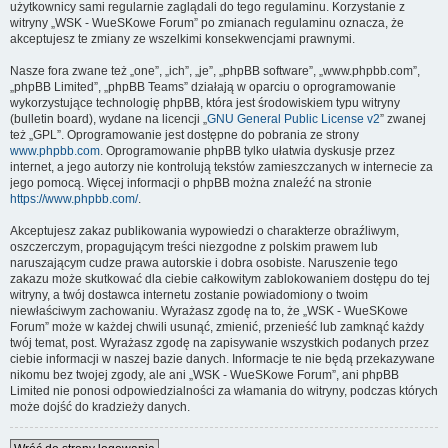
użytkownicy sami regularnie zaglądali do tego regulaminu. Korzystanie z
witryny „WSK - WueSKowe Forum” po zmianach regulaminu oznacza, że
akceptujesz te zmiany ze wszelkimi konsekwencjami prawnymi.
Nasze fora zwane też „one”, „ich”, „je”, „phpBB software”, „www.phpbb.com”,
„phpBB Limited”, „phpBB Teams” działają w oparciu o oprogramowanie
wykorzystujące technologię phpBB, która jest środowiskiem typu witryny
(bulletin board), wydane na licencji „
GNU General Public License v2
” zwanej
też „GPL”. Oprogramowanie jest dostępne do pobrania ze strony
www.phpbb.com
. Oprogramowanie phpBB tylko ułatwia dyskusje przez
internet, a jego autorzy nie kontrolują tekstów zamieszczanych w internecie za
jego pomocą. Więcej informacji o phpBB można znaleźć na stronie
https://www.phpbb.com/
.
Akceptujesz zakaz publikowania wypowiedzi o charakterze obraźliwym,
oszczerczym, propagującym treści niezgodne z polskim prawem lub
naruszającym cudze prawa autorskie i dobra osobiste. Naruszenie tego
zakazu może skutkować dla ciebie całkowitym zablokowaniem dostępu do tej
witryny, a twój dostawca internetu zostanie powiadomiony o twoim
niewłaściwym zachowaniu. Wyrażasz zgodę na to, że „WSK - WueSKowe
Forum” może w każdej chwili usunąć, zmienić, przenieść lub zamknąć każdy
twój temat, post. Wyrażasz zgodę na zapisywanie wszystkich podanych przez
ciebie informacji w naszej bazie danych. Informacje te nie będą przekazywane
nikomu bez twojej zgody, ale ani „WSK - WueSKowe Forum”, ani phpBB
Limited nie ponosi odpowiedzialności za włamania do witryny, podczas których
może dojść do kradzieży danych.