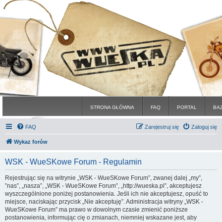
STRONA GŁÓWNA
FAQ
PORTAL
BA
FAQ
Zarejestruj się
Zaloguj się
Wykaz forów
WSK - WueSKowe Forum - Regulamin
Rejestrując się na witrynie „WSK - WueSKowe Forum”, zwanej dalej „my”,
”nas”, „nasza”, „WSK - WueSKowe Forum”, „http://wueska.pl”, akceptujesz
wyszczególnione poniżej postanowienia. Jeśli ich nie akceptujesz, opuść to
miejsce, naciskając przycisk „Nie akceptuję”. Administracja witryny „WSK -
WueSKowe Forum” ma prawo w dowolnym czasie zmienić poniższe
postanowienia, informując cię o zmianach, niemniej wskazane jest, aby