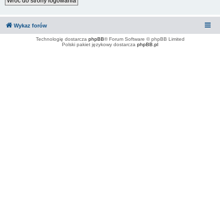
Wróć do strony logowania
Wykaz forów
Technologię dostarcza
phpBB
® Forum Software © phpBB Limited
Polski pakiet językowy dostarcza
phpBB.pl