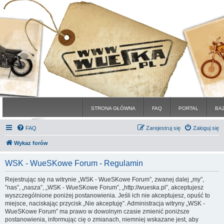
STRONA GŁÓWNA
FAQ
PORTAL
BA
FAQ
Zarejestruj się
Zaloguj się
Wykaz forów
WSK - WueSKowe Forum - Regulamin
Rejestrując się na witrynie „WSK - WueSKowe Forum”, zwanej dalej „my”,
”nas”, „nasza”, „WSK - WueSKowe Forum”, „http://wueska.pl”, akceptujesz
wyszczególnione poniżej postanowienia. Jeśli ich nie akceptujesz, opuść to
miejsce, naciskając przycisk „Nie akceptuję”. Administracja witryny „WSK -
WueSKowe Forum” ma prawo w dowolnym czasie zmienić poniższe
postanowienia, informując cię o zmianach, niemniej wskazane jest, aby