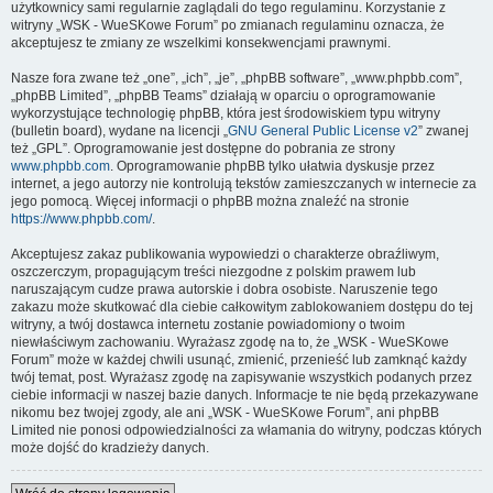
użytkownicy sami regularnie zaglądali do tego regulaminu. Korzystanie z
witryny „WSK - WueSKowe Forum” po zmianach regulaminu oznacza, że
akceptujesz te zmiany ze wszelkimi konsekwencjami prawnymi.
Nasze fora zwane też „one”, „ich”, „je”, „phpBB software”, „www.phpbb.com”,
„phpBB Limited”, „phpBB Teams” działają w oparciu o oprogramowanie
wykorzystujące technologię phpBB, która jest środowiskiem typu witryny
(bulletin board), wydane na licencji „
GNU General Public License v2
” zwanej
też „GPL”. Oprogramowanie jest dostępne do pobrania ze strony
www.phpbb.com
. Oprogramowanie phpBB tylko ułatwia dyskusje przez
internet, a jego autorzy nie kontrolują tekstów zamieszczanych w internecie za
jego pomocą. Więcej informacji o phpBB można znaleźć na stronie
https://www.phpbb.com/
.
Akceptujesz zakaz publikowania wypowiedzi o charakterze obraźliwym,
oszczerczym, propagującym treści niezgodne z polskim prawem lub
naruszającym cudze prawa autorskie i dobra osobiste. Naruszenie tego
zakazu może skutkować dla ciebie całkowitym zablokowaniem dostępu do tej
witryny, a twój dostawca internetu zostanie powiadomiony o twoim
niewłaściwym zachowaniu. Wyrażasz zgodę na to, że „WSK - WueSKowe
Forum” może w każdej chwili usunąć, zmienić, przenieść lub zamknąć każdy
twój temat, post. Wyrażasz zgodę na zapisywanie wszystkich podanych przez
ciebie informacji w naszej bazie danych. Informacje te nie będą przekazywane
nikomu bez twojej zgody, ale ani „WSK - WueSKowe Forum”, ani phpBB
Limited nie ponosi odpowiedzialności za włamania do witryny, podczas których
może dojść do kradzieży danych.