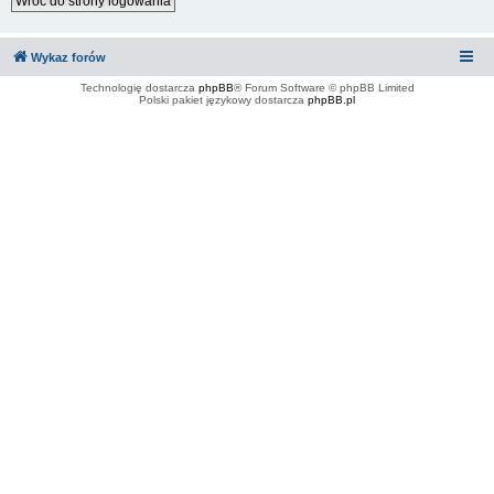
Wróć do strony logowania
Wykaz forów
Technologię dostarcza
phpBB
® Forum Software © phpBB Limited
Polski pakiet językowy dostarcza
phpBB.pl