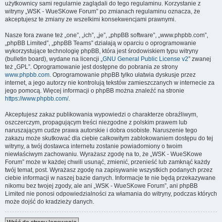
użytkownicy sami regularnie zaglądali do tego regulaminu. Korzystanie z
witryny „WSK - WueSKowe Forum” po zmianach regulaminu oznacza, że
akceptujesz te zmiany ze wszelkimi konsekwencjami prawnymi.
Nasze fora zwane też „one”, „ich”, „je”, „phpBB software”, „www.phpbb.com”,
„phpBB Limited”, „phpBB Teams” działają w oparciu o oprogramowanie
wykorzystujące technologię phpBB, która jest środowiskiem typu witryny
(bulletin board), wydane na licencji „
GNU General Public License v2
” zwanej
też „GPL”. Oprogramowanie jest dostępne do pobrania ze strony
www.phpbb.com
. Oprogramowanie phpBB tylko ułatwia dyskusje przez
internet, a jego autorzy nie kontrolują tekstów zamieszczanych w internecie za
jego pomocą. Więcej informacji o phpBB można znaleźć na stronie
https://www.phpbb.com/
.
Akceptujesz zakaz publikowania wypowiedzi o charakterze obraźliwym,
oszczerczym, propagującym treści niezgodne z polskim prawem lub
naruszającym cudze prawa autorskie i dobra osobiste. Naruszenie tego
zakazu może skutkować dla ciebie całkowitym zablokowaniem dostępu do tej
witryny, a twój dostawca internetu zostanie powiadomiony o twoim
niewłaściwym zachowaniu. Wyrażasz zgodę na to, że „WSK - WueSKowe
Forum” może w każdej chwili usunąć, zmienić, przenieść lub zamknąć każdy
twój temat, post. Wyrażasz zgodę na zapisywanie wszystkich podanych przez
ciebie informacji w naszej bazie danych. Informacje te nie będą przekazywane
nikomu bez twojej zgody, ale ani „WSK - WueSKowe Forum”, ani phpBB
Limited nie ponosi odpowiedzialności za włamania do witryny, podczas których
może dojść do kradzieży danych.