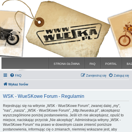
STRONA GŁÓWNA
FAQ
PORTAL
BA
FAQ
Zarejestruj się
Zaloguj się
Wykaz forów
WSK - WueSKowe Forum - Regulamin
Rejestrując się na witrynie „WSK - WueSKowe Forum”, zwanej dalej „my”,
”nas”, „nasza”, „WSK - WueSKowe Forum”, „http://wueska.pl”, akceptujesz
wyszczególnione poniżej postanowienia. Jeśli ich nie akceptujesz, opuść to
miejsce, naciskając przycisk „Nie akceptuję”. Administracja witryny „WSK -
WueSKowe Forum” ma prawo w dowolnym czasie zmienić poniższe
postanowienia, informując cię o zmianach, niemniej wskazane jest, aby