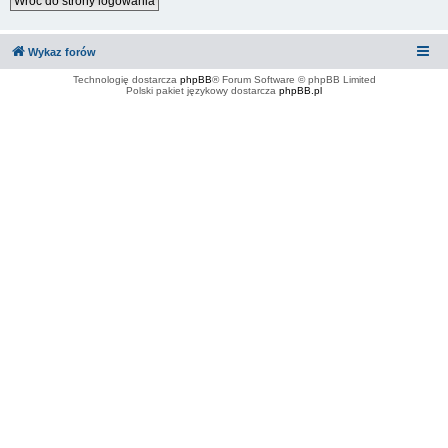
Wróć do strony logowania
Wykaz forów
Technologię dostarcza
phpBB
® Forum Software © phpBB Limited
Polski pakiet językowy dostarcza
phpBB.pl