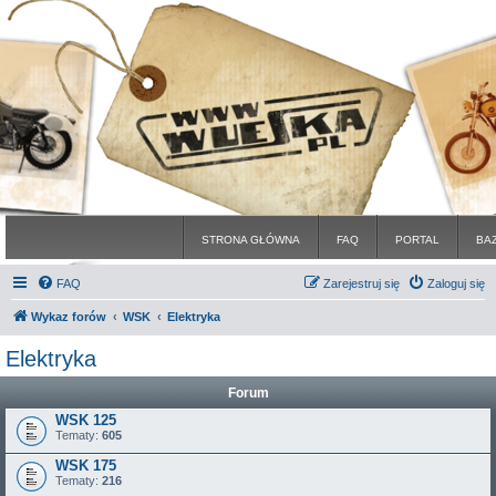
STRONA GŁÓWNA
FAQ
PORTAL
BA
FAQ
Zarejestruj się
Zaloguj się
Wykaz forów
WSK
Elektryka
Elektryka
Forum
WSK 125
Tematy:
605
WSK 175
Tematy:
216