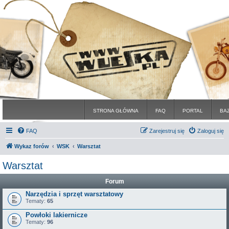
STRONA GŁÓWNA
FAQ
PORTAL
BA
FAQ
Zarejestruj się
Zaloguj się
Wykaz forów
WSK
Warsztat
Warsztat
Forum
Narzędzia i sprzęt warsztatowy
Tematy:
65
Powłoki lakiernicze
Tematy:
96