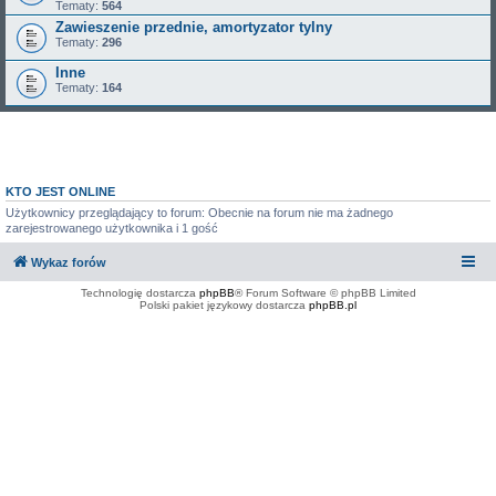
Tematy:
564
Zawieszenie przednie, amortyzator tylny
Tematy:
296
Inne
Tematy:
164
KTO JEST ONLINE
Użytkownicy przeglądający to forum: Obecnie na forum nie ma żadnego
zarejestrowanego użytkownika i 1 gość
Wykaz forów
Technologię dostarcza
phpBB
® Forum Software © phpBB Limited
Polski pakiet językowy dostarcza
phpBB.pl