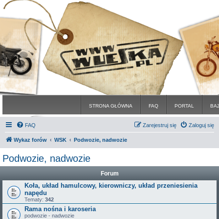
STRONA GŁÓWNA
FAQ
PORTAL
BA
FAQ
Zarejestruj się
Zaloguj się
Wykaz forów
WSK
Podwozie, nadwozie
Podwozie, nadwozie
Forum
Koła, układ hamulcowy, kierowniczy, układ przeniesienia
napędu
Tematy:
342
Rama nośna i karoseria
podwozie - nadwozie