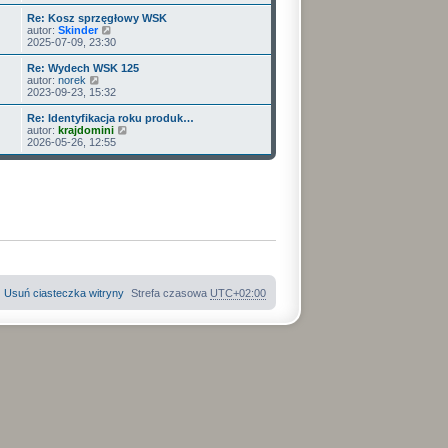
ś
w
Re: Kosz sprzęgłowy WSK
i
W
autor:
Skinder
e
y
2025-07-09, 23:30
t
ś
l
w
Re: Wydech WSK 125
n
i
W
autor:
norek
a
e
y
2023-09-23, 15:32
j
t
ś
n
l
w
Re: Identyfikacja roku produk…
o
n
i
W
autor:
krajdomini
w
a
e
y
2026-05-26, 12:55
s
j
t
ś
z
n
l
w
y
o
n
i
p
w
a
e
o
s
j
t
s
z
n
l
t
y
o
n
p
w
a
o
s
j
s
z
n
t
y
o
p
w
Usuń ciasteczka witryny
Strefa czasowa
UTC+02:00
o
s
s
z
t
y
p
o
s
t