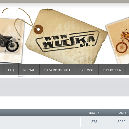
FAQ
PORTAL
BAZA MOTOCYKLI
SPIS WSK
BIBLIOTEKA
TEMATY
POSTY
278
3989