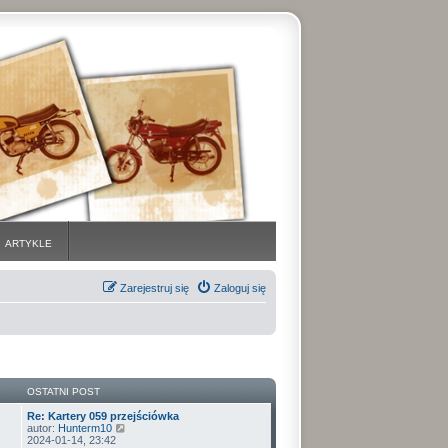
ARTYKLE
Zarejestruj się
Zaloguj się
OSTATNI POST
Re: Kartery 059 przejściówka
W
autor:
Hunterm10
y
2024-01-14, 23:42