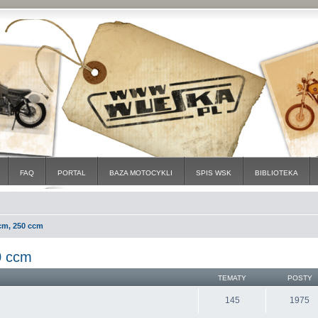
FAQ
PORTAL
BAZA MOTOCYKLI
SPIS WSK
BIBLIOTEKA
cm, 250 ccm
0 ccm
TEMATY
POSTY
145
1975