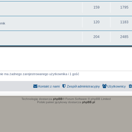
159
1795
120
1183
umik
204
2485
nie ma żadnego zarejestrowanego użytkownika i 1 gość
Kontakt z nami
Zespół administracyjny
Użytkownicy
Technologię dostarcza
phpBB
® Forum Software © phpBB Limited
Polski pakiet językowy dostarcza
phpBB.pl