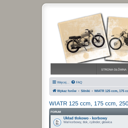
STRONA GŁÓWNA
Więcej…
FAQ
Wykaz forów
Silniki
WIATR 125 ccm, 175 c
WIATR 125 ccm, 175 ccm, 25
FORUM
Układ tłokowo - korbowy
Wał korbowy, tłok, cylinder, głowica