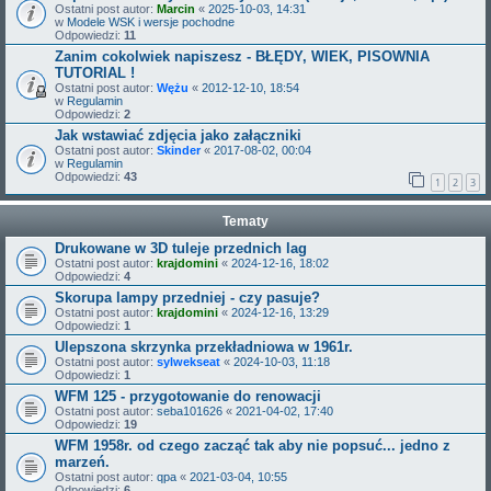
Ostatni post autor:
Marcin
«
2025-10-03, 14:31
w
Modele WSK i wersje pochodne
Odpowiedzi:
11
Zanim cokolwiek napiszesz - BŁĘDY, WIEK, PISOWNIA
TUTORIAL !
Ostatni post autor:
Wężu
«
2012-12-10, 18:54
w
Regulamin
Odpowiedzi:
2
Jak wstawiać zdjęcia jako załączniki
Ostatni post autor:
Skinder
«
2017-08-02, 00:04
w
Regulamin
Odpowiedzi:
43
1
2
3
Tematy
Drukowane w 3D tuleje przednich lag
Ostatni post autor:
krajdomini
«
2024-12-16, 18:02
Odpowiedzi:
4
Skorupa lampy przedniej - czy pasuje?
Ostatni post autor:
krajdomini
«
2024-12-16, 13:29
Odpowiedzi:
1
Ulepszona skrzynka przekładniowa w 1961r.
Ostatni post autor:
sylwekseat
«
2024-10-03, 11:18
Odpowiedzi:
1
WFM 125 - przygotowanie do renowacji
Ostatni post autor:
seba101626
«
2021-04-02, 17:40
Odpowiedzi:
19
WFM 1958r. od czego zacząć tak aby nie popsuć... jedno z
marzeń.
Ostatni post autor:
qpa
«
2021-03-04, 10:55
Odpowiedzi:
6