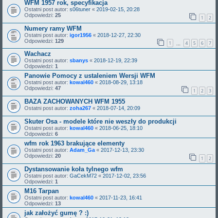
WFM 1957 rok, specyfikacja
Ostatni post autor:
s06tuner
«
2019-02-15, 20:28
Odpowiedzi:
25
1
2
Numery ramy WFM
Ostatni post autor:
igor1956
«
2018-12-27, 22:30
Odpowiedzi:
129
1
4
5
6
7
…
Wachacz
Ostatni post autor:
sbanys
«
2018-12-19, 22:39
Odpowiedzi:
1
Panowie Pomocy z ustaleniem Wersji WFM
Ostatni post autor:
kowal460
«
2018-08-29, 13:18
Odpowiedzi:
47
1
2
3
BAZA ZACHOWANYCH WFM 1955
Ostatni post autor:
zoha267
«
2018-07-14, 20:09
Skuter Osa - modele które nie weszły do produkcji
Ostatni post autor:
kowal460
«
2018-06-25, 18:10
Odpowiedzi:
6
wfm rok 1963 brakujące elementy
Ostatni post autor:
Adam_Ga
«
2017-12-13, 23:30
Odpowiedzi:
20
1
2
Dystansowanie koła tylnego wfm
Ostatni post autor:
GaCekM72
«
2017-12-02, 23:56
Odpowiedzi:
1
M16 Tarpan
Ostatni post autor:
kowal460
«
2017-11-23, 16:41
Odpowiedzi:
13
jak założyć gumę ? :)