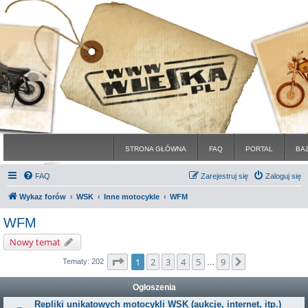
STRONA GŁÓWNA
FAQ
PORTAL
BA
FAQ
Zarejestruj się
Zaloguj się
Wykaz forów
WSK
Inne motocykle
WFM
WFM
Nowy temat
Strona
1
z
9
1
2
3
4
5
9
Następna
Tematy: 202
…
Ogłoszenia
Repliki unikatowych motocykli WSK (aukcje, internet, itp.)