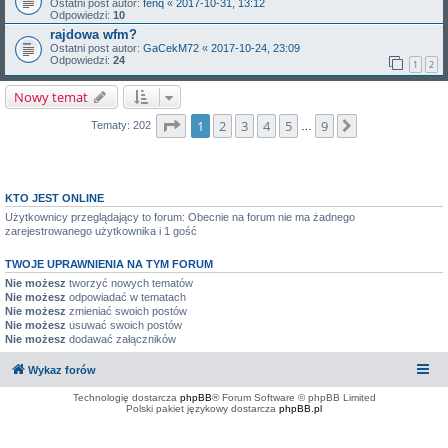
Ostatni post autor:
fenq
«
2017-10-31, 13:12
Odpowiedzi:
10
rajdowa wfm?
Ostatni post autor:
GaCekM72
«
2017-10-24, 23:09
Odpowiedzi:
24
1
2
Nowy temat
Strona
1
z
9
1
2
3
4
5
9
Następna
Tematy: 202
…
KTO JEST ONLINE
Użytkownicy przeglądający to forum: Obecnie na forum nie ma żadnego
zarejestrowanego użytkownika i 1 gość
TWOJE UPRAWNIENIA NA TYM FORUM
Nie możesz
tworzyć nowych tematów
Nie możesz
odpowiadać w tematach
Nie możesz
zmieniać swoich postów
Nie możesz
usuwać swoich postów
Nie możesz
dodawać załączników
Wykaz forów
Technologię dostarcza
phpBB
® Forum Software © phpBB Limited
Polski pakiet językowy dostarcza
phpBB.pl