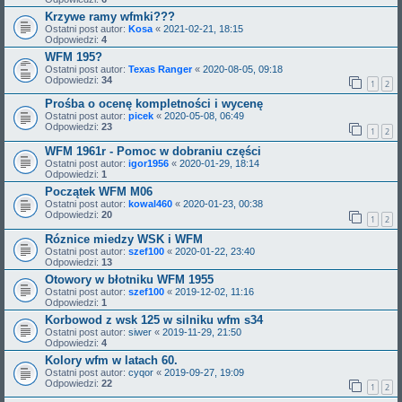
Krzywe ramy wfmki???
Ostatni post autor:
Kosa
«
2021-02-21, 18:15
Odpowiedzi:
4
WFM 195?
Ostatni post autor:
Texas Ranger
«
2020-08-05, 09:18
Odpowiedzi:
34
1
2
Prośba o ocenę kompletności i wycenę
Ostatni post autor:
picek
«
2020-05-08, 06:49
Odpowiedzi:
23
1
2
WFM 1961r - Pomoc w dobraniu części
Ostatni post autor:
igor1956
«
2020-01-29, 18:14
Odpowiedzi:
1
Początek WFM M06
Ostatni post autor:
kowal460
«
2020-01-23, 00:38
Odpowiedzi:
20
1
2
Róznice miedzy WSK i WFM
Ostatni post autor:
szef100
«
2020-01-22, 23:40
Odpowiedzi:
13
Otowory w błotniku WFM 1955
Ostatni post autor:
szef100
«
2019-12-02, 11:16
Odpowiedzi:
1
Korbowod z wsk 125 w silniku wfm s34
Ostatni post autor:
siwer
«
2019-11-29, 21:50
Odpowiedzi:
4
Kolory wfm w latach 60.
Ostatni post autor:
cyqor
«
2019-09-27, 19:09
Odpowiedzi:
22
1
2