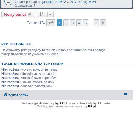
Ostatni post autor:
janosikmz19822
«
2017-09-25, 08:34
Odpowiedzi:
4
Nowy temat
Strona
1
z
7
1
2
3
4
5
7
Następna
Tematy: 171
…
KTO JEST ONLINE
Użytkownicy przeglądający to forum: Obecnie na forum nie ma żadnego
zarejestrowanego użytkownika i 1 gość
TWOJE UPRAWNIENIA NA TYM FORUM
Nie możesz
tworzyć nowych tematów
Nie możesz
odpowiadać w tematach
Nie możesz
zmieniać swoich postów
Nie możesz
usuwać swoich postów
Nie możesz
dodawać załączników
Wykaz forów
Technologię dostarcza
phpBB
® Forum Software © phpBB Limited
Polski pakiet językowy dostarcza
phpBB.pl