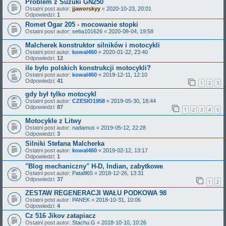
Problem z Suzuki GN250
Ostatni post autor:
jjaworskyy
«
2020-10-23, 20:01
Odpowiedzi:
1
Romet Ogar 205 - mocowanie stopki
Ostatni post autor:
seba101626
«
2020-08-04, 19:58
Malcherek konstruktor silników i motocykli
Ostatni post autor:
kowal460
«
2020-01-22, 23:40
Odpowiedzi:
12
ile było polskich konstrukcji motocykli?
Ostatni post autor:
kowal460
«
2019-12-11, 12:10
Odpowiedzi:
41
1
2
3
gdy był tylko motocykl
Ostatni post autor:
CZESIO1958
«
2019-05-30, 18:44
Odpowiedzi:
87
1
2
3
4
5
Motocykle z Litwy
Ostatni post autor:
nadamus
«
2019-05-12, 22:28
Odpowiedzi:
3
Silniki Stefana Malcherka
Ostatni post autor:
kowal460
«
2019-02-12, 13:17
Odpowiedzi:
1
"Blog mechaniczny" H-D, Indian, zabytkowe
Ostatni post autor:
Patafil65
«
2018-12-26, 13:31
Odpowiedzi:
37
1
2
ZESTAW REGENERACJI WAŁU PODKOWA 98
Ostatni post autor:
PANEK
«
2018-10-31, 10:06
Odpowiedzi:
4
Cz 516 Jikov zatapiacz
Ostatni post autor:
Stachu.G
«
2018-10-10, 10:26