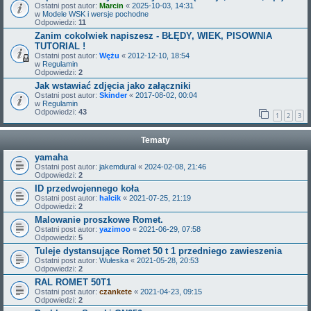
Ostatni post autor:
Marcin
«
2025-10-03, 14:31
w
Modele WSK i wersje pochodne
Odpowiedzi:
11
Zanim cokolwiek napiszesz - BŁĘDY, WIEK, PISOWNIA
TUTORIAL !
Ostatni post autor:
Wężu
«
2012-12-10, 18:54
w
Regulamin
Odpowiedzi:
2
Jak wstawiać zdjęcia jako załączniki
Ostatni post autor:
Skinder
«
2017-08-02, 00:04
w
Regulamin
Odpowiedzi:
43
1
2
3
Tematy
yamaha
Ostatni post autor:
jakemdural
«
2024-02-08, 21:46
Odpowiedzi:
2
ID przedwojennego koła
Ostatni post autor:
halcik
«
2021-07-25, 21:19
Odpowiedzi:
2
Malowanie proszkowe Romet.
Ostatni post autor:
yazimoo
«
2021-06-29, 07:58
Odpowiedzi:
5
Tuleje dystansujące Romet 50 t 1 przedniego zawieszenia
Ostatni post autor:
Wułeska
«
2021-05-28, 20:53
Odpowiedzi:
2
RAL ROMET 50T1
Ostatni post autor:
czankete
«
2021-04-23, 09:15
Odpowiedzi:
2