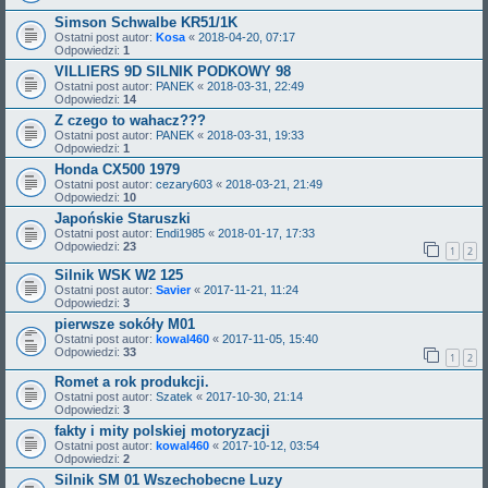
Simson Schwalbe KR51/1K
Ostatni post autor:
Kosa
«
2018-04-20, 07:17
Odpowiedzi:
1
VILLIERS 9D SILNIK PODKOWY 98
Ostatni post autor:
PANEK
«
2018-03-31, 22:49
Odpowiedzi:
14
Z czego to wahacz???
Ostatni post autor:
PANEK
«
2018-03-31, 19:33
Odpowiedzi:
1
Honda CX500 1979
Ostatni post autor:
cezary603
«
2018-03-21, 21:49
Odpowiedzi:
10
Japońskie Staruszki
Ostatni post autor:
Endi1985
«
2018-01-17, 17:33
Odpowiedzi:
23
1
2
Silnik WSK W2 125
Ostatni post autor:
Savier
«
2017-11-21, 11:24
Odpowiedzi:
3
pierwsze sokóły M01
Ostatni post autor:
kowal460
«
2017-11-05, 15:40
Odpowiedzi:
33
1
2
Romet a rok produkcji.
Ostatni post autor:
Szatek
«
2017-10-30, 21:14
Odpowiedzi:
3
fakty i mity polskiej motoryzacji
Ostatni post autor:
kowal460
«
2017-10-12, 03:54
Odpowiedzi:
2
Silnik SM 01 Wszechobecne Luzy