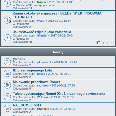
Ostatni post autor:
Marcin
«
2025-10-03, 14:31
w
Modele WSK i wersje pochodne
Odpowiedzi:
11
Zanim cokolwiek napiszesz - BŁĘDY, WIEK, PISOWNIA
TUTORIAL !
Ostatni post autor:
Wężu
«
2012-12-10, 18:54
w
Regulamin
Odpowiedzi:
2
Jak wstawiać zdjęcia jako załączniki
Ostatni post autor:
Skinder
«
2017-08-02, 00:04
w
Regulamin
Odpowiedzi:
43
1
2
3
Tematy
yamaha
Ostatni post autor:
jakemdural
«
2024-02-08, 21:46
Odpowiedzi:
2
ID przedwojennego koła
Ostatni post autor:
halcik
«
2021-07-25, 21:19
Odpowiedzi:
2
Malowanie proszkowe Romet.
Ostatni post autor:
yazimoo
«
2021-06-29, 07:58
Odpowiedzi:
5
Tuleje dystansujące Romet 50 t 1 przedniego zawieszenia
Ostatni post autor:
Wułeska
«
2021-05-28, 20:53
Odpowiedzi:
2
RAL ROMET 50T1
Ostatni post autor:
czankete
«
2021-04-23, 09:15
Odpowiedzi:
2