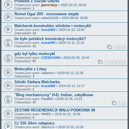
Problem z Suzuki GN250
Ostatni post autor:
jjaworskyy
«
2020-10-23, 20:01
Odpowiedzi:
1
Romet Ogar 205 - mocowanie stopki
Ostatni post autor:
seba101626
«
2020-08-04, 19:58
Malcherek konstruktor silników i motocykli
Ostatni post autor:
kowal460
«
2020-01-22, 23:40
Odpowiedzi:
12
ile było polskich konstrukcji motocykli?
Ostatni post autor:
kowal460
«
2019-12-11, 12:10
Odpowiedzi:
41
1
2
3
gdy był tylko motocykl
Ostatni post autor:
CZESIO1958
«
2019-05-30, 18:44
Odpowiedzi:
87
1
2
3
4
5
Motocykle z Litwy
Ostatni post autor:
nadamus
«
2019-05-12, 22:28
Odpowiedzi:
3
Silniki Stefana Malcherka
Ostatni post autor:
kowal460
«
2019-02-12, 13:17
Odpowiedzi:
1
"Blog mechaniczny" H-D, Indian, zabytkowe
Ostatni post autor:
Patafil65
«
2018-12-26, 13:31
Odpowiedzi:
37
1
2
ZESTAW REGENERACJI WAŁU PODKOWA 98
Ostatni post autor:
PANEK
«
2018-10-31, 10:06
Odpowiedzi:
4
Cz 516 Jikov zatapiacz
Ostatni post autor:
Stachu.G
«
2018-10-10, 10:26