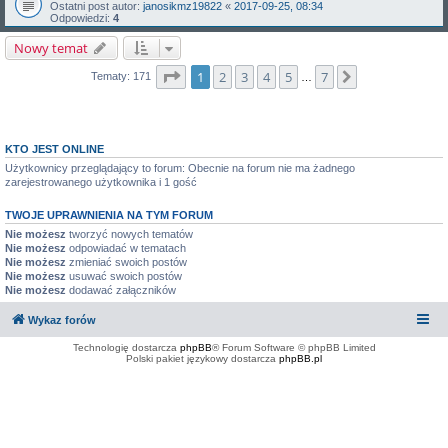
Ostatni post autor:
janosikmz19822
«
2017-09-25, 08:34
Odpowiedzi:
4
Nowy temat
Strona
1
z
7
1
2
3
4
5
7
Następna
Tematy: 171
…
KTO JEST ONLINE
Użytkownicy przeglądający to forum: Obecnie na forum nie ma żadnego
zarejestrowanego użytkownika i 1 gość
TWOJE UPRAWNIENIA NA TYM FORUM
Nie możesz
tworzyć nowych tematów
Nie możesz
odpowiadać w tematach
Nie możesz
zmieniać swoich postów
Nie możesz
usuwać swoich postów
Nie możesz
dodawać załączników
Wykaz forów
Technologię dostarcza
phpBB
® Forum Software © phpBB Limited
Polski pakiet językowy dostarcza
phpBB.pl