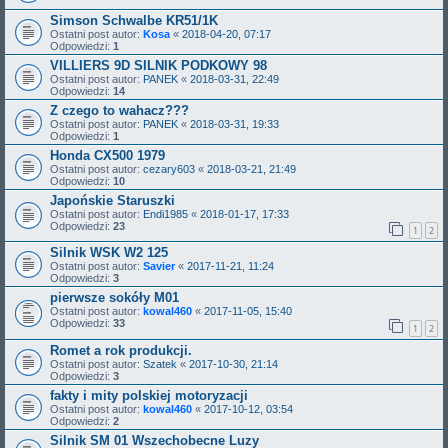
Simson Schwalbe KR51/1K
Ostatni post autor:
Kosa
«
2018-04-20, 07:17
Odpowiedzi:
1
VILLIERS 9D SILNIK PODKOWY 98
Ostatni post autor:
PANEK
«
2018-03-31, 22:49
Odpowiedzi:
14
Z czego to wahacz???
Ostatni post autor:
PANEK
«
2018-03-31, 19:33
Odpowiedzi:
1
Honda CX500 1979
Ostatni post autor:
cezary603
«
2018-03-21, 21:49
Odpowiedzi:
10
Japońskie Staruszki
Ostatni post autor:
Endi1985
«
2018-01-17, 17:33
Odpowiedzi:
23
1
2
Silnik WSK W2 125
Ostatni post autor:
Savier
«
2017-11-21, 11:24
Odpowiedzi:
3
pierwsze sokóły M01
Ostatni post autor:
kowal460
«
2017-11-05, 15:40
Odpowiedzi:
33
1
2
Romet a rok produkcji.
Ostatni post autor:
Szatek
«
2017-10-30, 21:14
Odpowiedzi:
3
fakty i mity polskiej motoryzacji
Ostatni post autor:
kowal460
«
2017-10-12, 03:54
Odpowiedzi:
2
Silnik SM 01 Wszechobecne Luzy