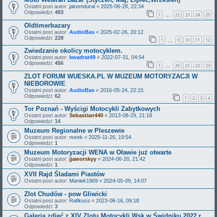
Ostatni post autor:
jakemdural
«
2025-06-28, 22:34
Odpowiedzi:
483
1
22
23
24
25
…
Oldtimerbazary
Ostatni post autor:
AudioBas
«
2025-02-26, 20:12
Odpowiedzi:
228
1
9
10
11
12
…
Zwiedzanie okolicy motocyklem.
Ostatni post autor:
kwadrat49
«
2022-07-31, 04:54
Odpowiedzi:
456
1
20
21
22
23
…
ZLOT FORUM WUESKA.PL W MUZEUM MOTORYZACJI W
NIEBOROWIE
Ostatni post autor:
AudioBas
«
2016-05-24, 22:15
Odpowiedzi:
62
1
2
3
4
Tor Poznań - Wyścigi Motocykli Zabytkowych
Ostatni post autor:
Sebastian440
«
2013-08-29, 21:18
Odpowiedzi:
14
Muzeum Regionalne w Pleszewie
Ostatni post autor:
norek
«
2025-11-26, 19:54
Odpowiedzi:
1
Muzeum Motoryzacji WENA w Oławie już otwarte
Ostatni post autor:
jjaworskyy
«
2024-06-20, 21:42
Odpowiedzi:
1
XVII Rajd Śladami Piastów
Ostatni post autor:
Maniek1969
«
2024-05-09, 14:07
Zlot Chudów - pow Gliwicki
Ostatni post autor:
Rafikuss
«
2023-06-16, 09:18
Odpowiedzi:
3
Galeria zdjęć z XIV Zlotu Motocykli Wsk w Świdniku 2022 r.