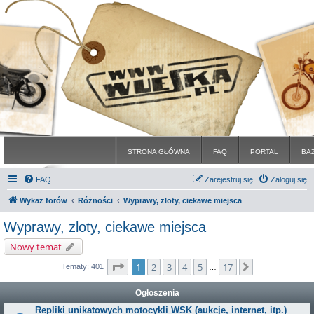
STRONA GŁÓWNA
FAQ
PORTAL
BA
FAQ
Zarejestruj się
Zaloguj się
Wykaz forów
Różności
Wyprawy, zloty, ciekawe miejsca
Wyprawy, zloty, ciekawe miejsca
Nowy temat
Strona
1
z
17
1
2
3
4
5
17
Następna
Tematy: 401
…
Ogłoszenia
Repliki unikatowych motocykli WSK (aukcje, internet, itp.)