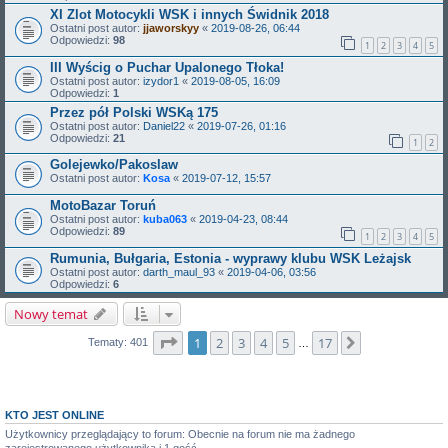
XI Zlot Motocykli WSK i innych Świdnik 2018
Ostatni post autor:
jjaworskyy
«
2019-08-26, 06:44
Odpowiedzi:
98
1
2
3
4
5
III Wyścig o Puchar Upalonego Tłoka!
Ostatni post autor:
izydor1
«
2019-08-05, 16:09
Odpowiedzi:
1
Przez pół Polski WSKą 175
Ostatni post autor:
Daniel22
«
2019-07-26, 01:16
Odpowiedzi:
21
1
2
Golejewko/Pakoslaw
Ostatni post autor:
Kosa
«
2019-07-12, 15:57
MotoBazar Toruń
Ostatni post autor:
kuba063
«
2019-04-23, 08:44
Odpowiedzi:
89
1
2
3
4
5
Rumunia, Bułgaria, Estonia - wyprawy klubu WSK Leżajsk
Ostatni post autor:
darth_maul_93
«
2019-04-06, 03:56
Odpowiedzi:
6
Nowy temat
Strona
1
z
17
1
2
3
4
5
17
Następna
Tematy: 401
…
KTO JEST ONLINE
Użytkownicy przeglądający to forum: Obecnie na forum nie ma żadnego