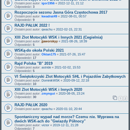
Ostatni post autor:
igor1956
«
2022-12-11, 21:12
Odpowiedzi:
3
Rozpoczęcie sezonu Jasna Góra Częstochowa 2017
Ostatni post autor:
kwadrat49
«
2022-08-01, 00:57
Odpowiedzi:
9
RAJD PAŁUK 2022 !
Ostatni post autor:
qwachu
«
2022-02-15, 22:31
XIII Zlot Motocykli WSK i Innych 2021 (Cegielnia)
Ostatni post autor:
jjaworskyy
«
2021-08-26, 18:39
Odpowiedzi:
5
WSKą-do okoła Polski 2021
Ostatni post autor:
Oktan175
«
2021-07-26, 15:47
Odpowiedzi:
17
Rajd Polska "B" 2019
Ostatni post autor:
astride
«
2021-02-02, 15:53
Odpowiedzi:
5
VI Świętokrzyski Zlot Motocykli SHL i Pojazdów Zabytkowych
Ostatni post autor:
DominikWSK
«
2020-09-12, 22:18
Odpowiedzi:
10
XIII Zlot Motocykli WSK i Innych 2020
Ostatni post autor:
zmyngut
«
2020-08-05, 23:24
Odpowiedzi:
30
1
2
RAJD PAŁUK 2020
Ostatni post autor:
qwachu
«
2020-01-10, 20:44
Spontaniczny wypad nad morze? Czemu nie. Wyprawa na
dwóch WSK-ach do "Gwiazdy Północy"
Ostatni post autor:
victor
«
2019-12-11, 21:28
Odpowiedzi:
7