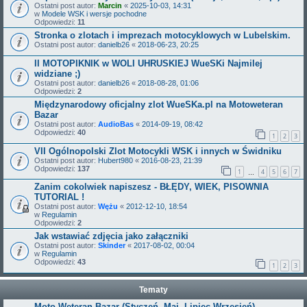
Ostatni post autor:
Marcin
«
2025-10-03, 14:31
w
Modele WSK i wersje pochodne
Odpowiedzi:
11
Stronka o zlotach i imprezach motocyklowych w Lubelskim.
Ostatni post autor:
danielb26
«
2018-06-23, 20:25
II MOTOPIKNIK w WOLI UHRUSKIEJ WueSKi Najmilej
widziane ;)
Ostatni post autor:
danielb26
«
2018-08-28, 01:06
Odpowiedzi:
2
Międzynarodowy oficjalny zlot WueSKa.pl na Motoweteran
Bazar
Ostatni post autor:
AudioBas
«
2014-09-19, 08:42
Odpowiedzi:
40
1
2
3
VII Ogólnopolski Zlot Motocykli WSK i innych w Świdniku
Ostatni post autor:
Hubert980
«
2016-08-23, 21:39
Odpowiedzi:
137
1
4
5
6
7
…
Zanim cokolwiek napiszesz - BŁĘDY, WIEK, PISOWNIA
TUTORIAL !
Ostatni post autor:
Wężu
«
2012-12-10, 18:54
w
Regulamin
Odpowiedzi:
2
Jak wstawiać zdjęcia jako załączniki
Ostatni post autor:
Skinder
«
2017-08-02, 00:04
w
Regulamin
Odpowiedzi:
43
1
2
3
Tematy
Moto Weteran Bazar (Styczeń, Maj, Lipiec,Wrzesień)