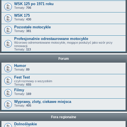
WSK 125 po 1971 roku
Tematy:
706
WSK 175
Tematy:
430
Pozostałe motocykle
Tematy:
381
Profesjonalnie odrestaurowane motocykle
Wzorowo odremontowane motocykle, mogące posłużyć jako wzór przy
renowacji.
Tematy:
113
Forum
Humor
Tematy:
89
Fest Test
czyli rozmowy o wszystkim
Tematy:
655
Filmy
Tematy:
169
Wyprawy, zloty, ciekawe miejsca
Tematy:
405
Fora regionalne
Dolnośląskie