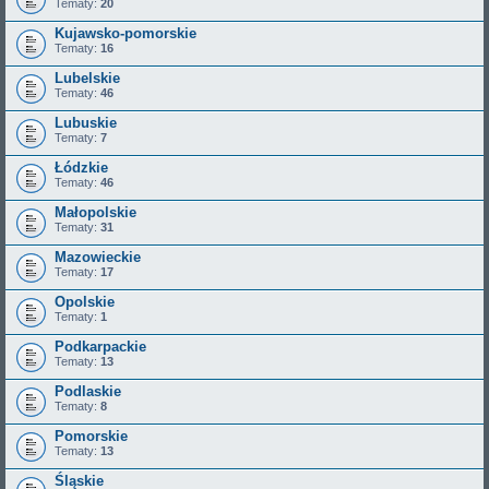
Tematy:
20
Kujawsko-pomorskie
Tematy:
16
Lubelskie
Tematy:
46
Lubuskie
Tematy:
7
Łódzkie
Tematy:
46
Małopolskie
Tematy:
31
Mazowieckie
Tematy:
17
Opolskie
Tematy:
1
Podkarpackie
Tematy:
13
Podlaskie
Tematy:
8
Pomorskie
Tematy:
13
Śląskie