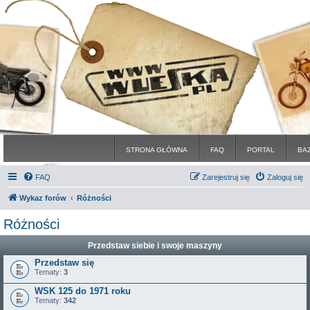
STRONA GŁÓWNA
FAQ
PORTAL
BA
FAQ
Zarejestruj się
Zaloguj się
Wykaz forów
Różności
Różności
Przedstaw siebie i swoje maszyny
Przedstaw się
Tematy:
3
WSK 125 do 1971 roku
Tematy:
342