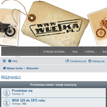
STRONA GŁÓWNA
FAQ
PORTAL
BA
FAQ
Zarejestruj się
Zaloguj się
Wykaz forów
Różności
Różności
Przedstaw siebie i swoje maszyny
Przedstaw się
Tematy:
3
WSK 125 do 1971 roku
Tematy:
342