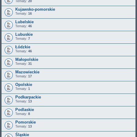
Tematy:
20
Kujawsko-pomorskie
Tematy:
16
Lubelskie
Tematy:
46
Lubuskie
Tematy:
7
Łódzkie
Tematy:
46
Małopolskie
Tematy:
31
Mazowieckie
Tematy:
17
Opolskie
Tematy:
1
Podkarpackie
Tematy:
13
Podlaskie
Tematy:
8
Pomorskie
Tematy:
13
Śląskie