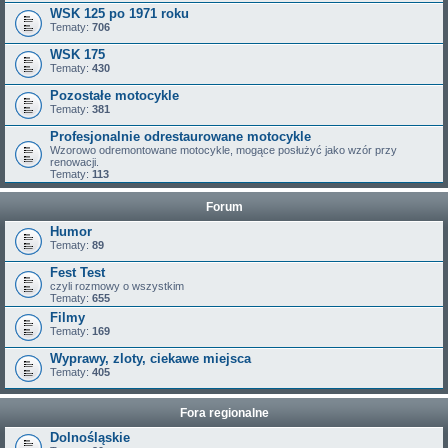
WSK 125 po 1971 roku
Tematy:
706
WSK 175
Tematy:
430
Pozostałe motocykle
Tematy:
381
Profesjonalnie odrestaurowane motocykle
Wzorowo odremontowane motocykle, mogące posłużyć jako wzór przy
renowacji.
Tematy:
113
Forum
Humor
Tematy:
89
Fest Test
czyli rozmowy o wszystkim
Tematy:
655
Filmy
Tematy:
169
Wyprawy, zloty, ciekawe miejsca
Tematy:
405
Fora regionalne
Dolnośląskie