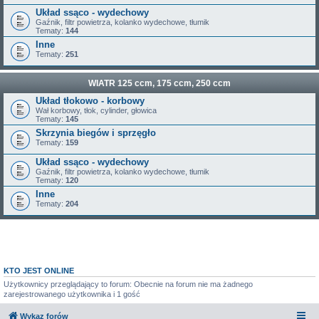
Układ ssąco - wydechowy
Gaźnik, filtr powietrza, kolanko wydechowe, tłumik
Tematy:
144
Inne
Tematy:
251
WIATR 125 ccm, 175 ccm, 250 ccm
Układ tłokowo - korbowy
Wał korbowy, tłok, cylinder, głowica
Tematy:
145
Skrzynia biegów i sprzęgło
Tematy:
159
Układ ssąco - wydechowy
Gaźnik, filtr powietrza, kolanko wydechowe, tłumik
Tematy:
120
Inne
Tematy:
204
KTO JEST ONLINE
Użytkownicy przeglądający to forum: Obecnie na forum nie ma żadnego
zarejestrowanego użytkownika i 1 gość
Wykaz forów