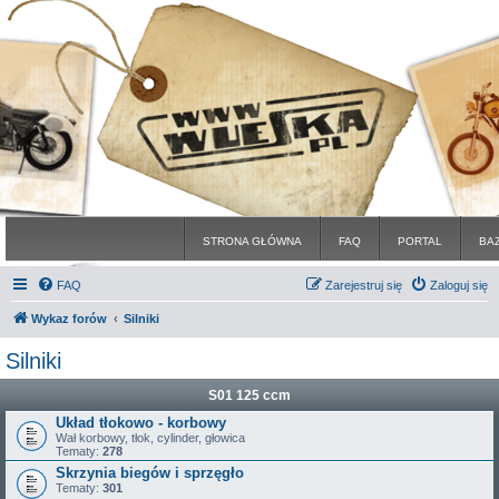
STRONA GŁÓWNA
FAQ
PORTAL
BA
FAQ
Zarejestruj się
Zaloguj się
Wykaz forów
Silniki
Silniki
S01 125 ccm
Układ tłokowo - korbowy
Wał korbowy, tłok, cylinder, głowica
Tematy:
278
Skrzynia biegów i sprzęgło
Tematy:
301