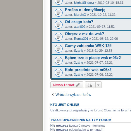
autor:
MichalSindera
» 2019-03-10, 18:31
Prośba o identyfikację
autor:
MarcinG
» 2021-10-22, 11:32
Od czego koła?
autor:
atari002
» 2021-09-17, 11:52
Obręcz z mz do wsk?
autor:
Remix301
» 2021-08-12, 22:06
Gumy zabieraka WSK 125
autor:
Szarik
» 2018-11-29, 12:58
Bęben trze o piastę wsk m06z2
autor:
Xzahe
» 2021-07-07, 22:21
Koło przednie wsk m06z2
autor:
Xzahe
» 2021-07-06, 22:22
Nowy temat
Wróć do wykazu forów
KTO JEST ONLINE
Użytkownicy przeglądający to forum: Obecnie na forum 
TWOJE UPRAWNIENIA NA TYM FORUM
Nie możesz
tworzyć nowych tematów
Nie możesz
odpowiadać w tematach