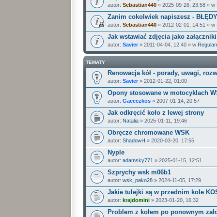
autor:
Sebastian440
» 2025-09-26, 23:58 » w
Zanim cokolwiek napiszesz - BŁĘD
autor:
Sebastian440
» 2012-02-01, 14:51 » w
Jak wstawiać zdjęcia jako załączniki
autor:
Savier
» 2011-04-04, 12:40 » w
Regulam
TEMATY
Renowacja kół - porady, uwagi, rozw
autor:
Savier
» 2012-01-22, 01:00
Opony stosowane w motocyklach 
autor:
Gaceczkos
» 2007-01-14, 20:57
Jak odkręcić koło z lewej strony
autor:
Natalia
» 2025-01-11, 19:46
Obręcze chromowane WSK
autor:
ShadowH
» 2020-03-20, 17:55
Nyple
autor:
adamsky771
» 2025-01-15, 12:51
Szprychy wsk m06b1
autor:
wsk_pako28
» 2024-11-05, 17:29
Jakie tulejki są w przednim kole K
autor:
krajdomini
» 2023-01-20, 16:32
Problem z kołem po ponownym zał