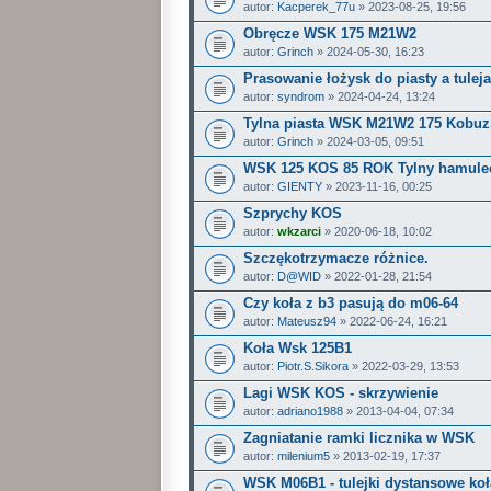
autor:
Kacperek_77u
» 2023-08-25, 19:56
Obręcze WSK 175 M21W2
autor:
Grinch
» 2024-05-30, 16:23
Prasowanie łożysk do piasty a tulej
autor:
syndrom
» 2024-04-24, 13:24
Tylna piasta WSK M21W2 175 Kobuz
autor:
Grinch
» 2024-03-05, 09:51
WSK 125 KOS 85 ROK Tylny hamule
autor:
GIENTY
» 2023-11-16, 00:25
Szprychy KOS
autor:
wkzarci
» 2020-06-18, 10:02
Szczękotrzymacze różnice.
autor:
D@WID
» 2022-01-28, 21:54
Czy koła z b3 pasują do m06-64
autor:
Mateusz94
» 2022-06-24, 16:21
Koła Wsk 125B1
autor:
Piotr.S.Sikora
» 2022-03-29, 13:53
Lagi WSK KOS - skrzywienie
autor:
adriano1988
» 2013-04-04, 07:34
Zagniatanie ramki licznika w WSK
autor:
milenium5
» 2013-02-19, 17:37
WSK M06B1 - tulejki dystansowe koł