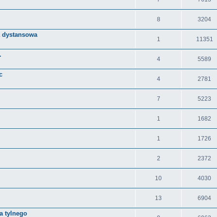
8
3204
a dystansowa
1
11351
.
4
5589
c
4
2781
7
5223
1
1682
1
1726
2
2372
10
4030
13
6904
a tylnego