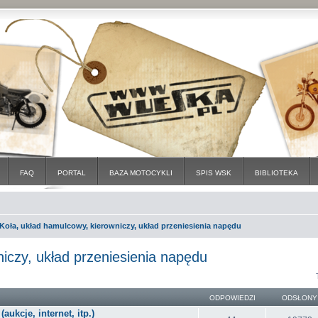
FAQ
PORTAL
BAZA MOTOCYKLI
SPIS WSK
BIBLIOTEKA
Koła, układ hamulcowy, kierowniczy, układ przeniesienia napędu
iczy, układ przeniesienia napędu
ODPOWIEDZI
ODSŁONY
ukcje, internet, itp.)