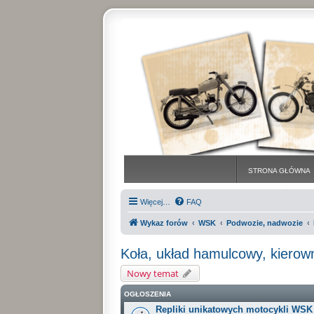
STRONA GŁÓWNA
Więcej…
FAQ
Wykaz forów
WSK
Podwozie, nadwozie
Koła, układ hamulcowy, kierown
Nowy temat
OGŁOSZENIA
Repliki unikatowych motocykli WSK (a