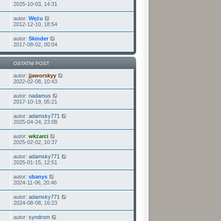
2025-10-03, 14:31
autor:
Wężu
2012-12-10, 18:54
autor:
Skinder
2017-08-02, 00:04
OSTATNI POST
autor:
jjaworskyy
2022-02-08, 10:43
autor:
nadamus
2017-10-19, 05:21
autor:
adamsky771
2025-04-24, 23:08
autor:
wkzarci
2025-02-02, 10:37
autor:
adamsky771
2025-01-15, 12:51
autor:
sbanys
2024-11-06, 20:46
autor:
adamsky771
2024-08-08, 16:23
autor:
syndrom