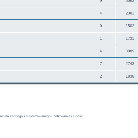
9
6063
4
2381
0
1502
1
1731
4
3089
7
2743
2
1838
nie ma żadnego zarejestrowanego użytkownika i 1 gość