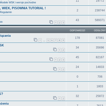
11
19772
Modele WSK i wersje pochodne
Y, WIEK, PISOWNIA TUTORIAL !
2
238744
Regulamin
43
589371
in
1
2
3
ODPOWIEDZI
ODSŁONY
iązania
178
87081
1
5
6
7
8
9
…
WSK
34
35696
1
2
45
82167
1
2
3
24
14833
1
2
0
706
1
1803
OS?
32
25872
1
2
ożeniu
7
7613