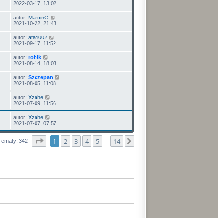
2022-03-17, 13:02
autor:
MarcinG
2021-10-22, 21:43
autor:
atari002
2021-09-17, 11:52
autor:
robik
2021-08-14, 18:03
autor:
Szczepan
2021-08-05, 11:08
autor:
Xzahe
2021-07-09, 11:56
autor:
Xzahe
2021-07-07, 07:57
Strona
1
z
14
1
2
3
4
5
14
Następna
Tematy: 342
…