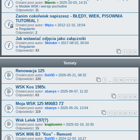
Ostatni post autor:
Marcin
«
2025-10-03, 14:31
w
Modele WSK i wersje pochodne
Odpowiedzi:
11
Zanim cokolwiek napiszesz - BŁĘDY, WIEK, PISOWNIA
TUTORIAL !
Ostatni post autor:
Wężu
«
2012-12-10, 18:54
w
Regulamin
Odpowiedzi:
2
Jak wstawiać zdjęcia jako załączniki
Ostatni post autor:
Skinder
«
2017-08-02, 00:04
w
Regulamin
Odpowiedzi:
43
1
2
3
Tematy
Renowacja 125
Ostatni post autor:
DaViD
«
2026-05-21, 08:32
Odpowiedzi:
220
1
9
10
11
12
…
WSK Kos 1985r.
Ostatni post autor:
sbanys
«
2025-06-07, 11:32
Odpowiedzi:
63
1
2
3
4
Moja WSK 125 M06B3 73'
Ostatni post autor:
sbanys
«
2025-05-24, 13:04
Odpowiedzi:
119
1
2
3
4
5
6
Wsk Lelek 197(?)
Ostatni post autor:
krajdomini
«
2025-02-19, 10:30
Odpowiedzi:
15
WSK M06 B3 "Kos" - Remont
Ostatni post autor:
DaViD
«
2024-12-03, 10:27