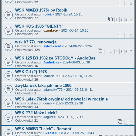
Odpowiedzi:
32
1
2
WSK M06B3 1975r by Robik
Ostatni post autor:
robik
«
2024-10-24, 15:13
Odpowiedzi:
77
1
2
3
4
WSK KOS 1985 "GIENTY"
Ostatni post autor:
czankete
«
2024-08-14, 10:15
Odpowiedzi:
22
1
2
wsk b3 77r. renowacja
Ostatni post autor:
sylwekseat
«
2024-06-22, 09:24
Odpowiedzi:
124
1
4
5
6
7
…
WSK 125 B3 1982 ze STODOŁY - AudioBas
Ostatni post autor:
AudioBas
«
2024-06-03, 06:38
Odpowiedzi:
16
WSK Gil (?) 1978
Ostatni post autor:
Maniek1969
«
2024-05-20, 14:35
Odpowiedzi:
10
Zwykła wsk taka jak inne 1980r
Ostatni post autor:
adamsky771
«
2024-02-22, 04:11
Odpowiedzi:
1
WSK Lelek 76rok oryginał od nowości w rodzinie
Ostatni post autor:
dembi
«
2023-12-23, 12:38
Odpowiedzi:
13
WSK ??? Może Lelek?
Ostatni post autor:
Jogurt
«
2023-11-20, 17:17
Odpowiedzi:
21
1
2
WSK M06B3 "Lelek" - Remont
Ostatni post autor:
CZESIO1958
«
2023-09-25, 07:43