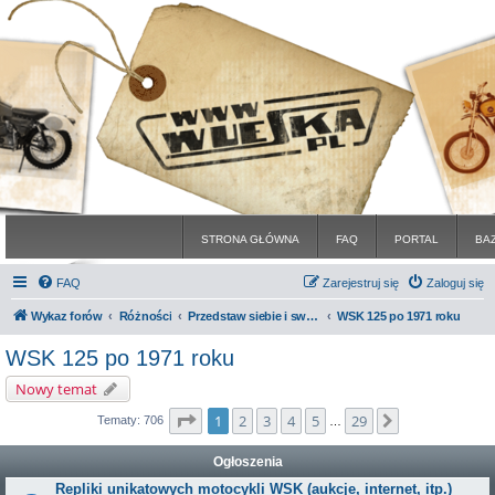
STRONA GŁÓWNA
FAQ
PORTAL
BA
FAQ
Zarejestruj się
Zaloguj się
Wykaz forów
Różności
Przedstaw siebie i swoje maszyny
WSK 125 po 1971 roku
WSK 125 po 1971 roku
Nowy temat
Strona
1
z
29
1
2
3
4
5
29
Następna
Tematy: 706
…
Ogłoszenia
Repliki unikatowych motocykli WSK (aukcje, internet, itp.)