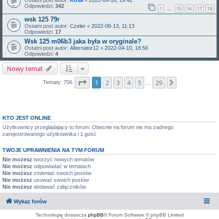
Ostatni post autor:
Kosa
«
2022-06-16, 19:42
Odpowiedzi:
342
1
15
16
17
18
…
wsk 125 79r
Ostatni post autor:
Czeler
«
2022-06-13, 11:13
Odpowiedzi:
17
Wsk 125 m06b3 jaka była w oryginale?
Ostatni post autor:
Alternator12
«
2022-04-10, 18:56
Odpowiedzi:
4
Nowy temat
Strona
1
z
29
1
2
3
4
5
29
Następna
Tematy: 706
…
KTO JEST ONLINE
Użytkownicy przeglądający to forum: Obecnie na forum nie ma żadnego
zarejestrowanego użytkownika i 1 gość
TWOJE UPRAWNIENIA NA TYM FORUM
Nie możesz
tworzyć nowych tematów
Nie możesz
odpowiadać w tematach
Nie możesz
zmieniać swoich postów
Nie możesz
usuwać swoich postów
Nie możesz
dodawać załączników
Wykaz forów
Technologię dostarcza
phpBB
® Forum Software © phpBB Limited