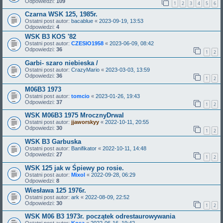
Odpowiedzi:
109
1
2
3
4
5
6
Czarna WSK 125, 1985r.
Ostatni post autor:
bacablue
«
2023-09-19, 13:53
Odpowiedzi:
4
WSK B3 KOS '82
Ostatni post autor:
CZESIO1958
«
2023-06-09, 08:42
Odpowiedzi:
36
1
2
Garbi- szaro niebieska /
Ostatni post autor:
CrazyMario
«
2023-03-03, 13:59
Odpowiedzi:
36
1
2
M06B3 1973
Ostatni post autor:
tomcio
«
2023-01-26, 19:43
Odpowiedzi:
37
1
2
WSK M06B3 1975 MrocznyDrwal
Ostatni post autor:
jjaworskyy
«
2022-10-11, 20:55
Odpowiedzi:
30
1
2
WSK B3 Garbuska
Ostatni post autor:
Banifikator
«
2022-10-11, 14:48
Odpowiedzi:
27
1
2
WSK 125 jak w Śpiewy po rosie.
Ostatni post autor:
Mixol
«
2022-09-28, 06:29
Odpowiedzi:
8
Wiesława 125 1976r.
Ostatni post autor:
ark
«
2022-08-09, 22:52
Odpowiedzi:
30
1
2
WSK M06 B3 1973r. początek odrestaurowywania