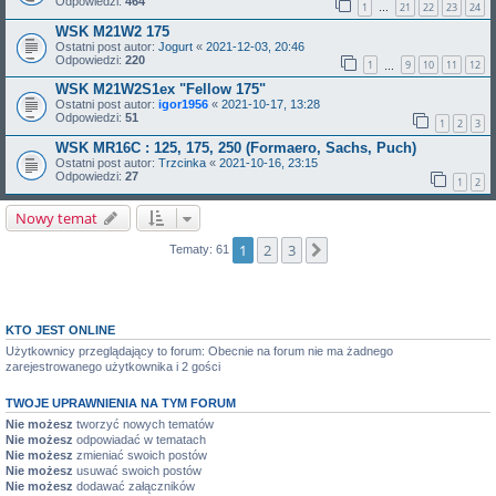
Odpowiedzi:
464
1
21
22
23
24
…
WSK M21W2 175
Ostatni post autor:
Jogurt
«
2021-12-03, 20:46
Odpowiedzi:
220
1
9
10
11
12
…
WSK M21W2S1ex "Fellow 175"
Ostatni post autor:
igor1956
«
2021-10-17, 13:28
Odpowiedzi:
51
1
2
3
WSK MR16C : 125, 175, 250 (Formaero, Sachs, Puch)
Ostatni post autor:
Trzcinka
«
2021-10-16, 23:15
Odpowiedzi:
27
1
2
Nowy temat
1
2
3
Następna
Tematy: 61
KTO JEST ONLINE
Użytkownicy przeglądający to forum: Obecnie na forum nie ma żadnego
zarejestrowanego użytkownika i 2 gości
TWOJE UPRAWNIENIA NA TYM FORUM
Nie możesz
tworzyć nowych tematów
Nie możesz
odpowiadać w tematach
Nie możesz
zmieniać swoich postów
Nie możesz
usuwać swoich postów
Nie możesz
dodawać załączników