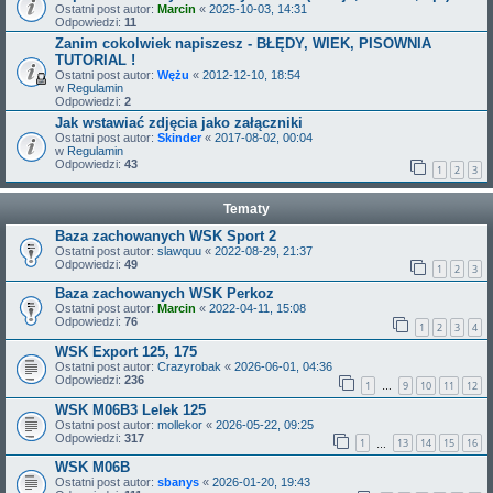
Ostatni post autor:
Marcin
«
2025-10-03, 14:31
Odpowiedzi:
11
Zanim cokolwiek napiszesz - BŁĘDY, WIEK, PISOWNIA
TUTORIAL !
Ostatni post autor:
Wężu
«
2012-12-10, 18:54
w
Regulamin
Odpowiedzi:
2
Jak wstawiać zdjęcia jako załączniki
Ostatni post autor:
Skinder
«
2017-08-02, 00:04
w
Regulamin
Odpowiedzi:
43
1
2
3
Tematy
Baza zachowanych WSK Sport 2
Ostatni post autor:
slawquu
«
2022-08-29, 21:37
Odpowiedzi:
49
1
2
3
Baza zachowanych WSK Perkoz
Ostatni post autor:
Marcin
«
2022-04-11, 15:08
Odpowiedzi:
76
1
2
3
4
WSK Export 125, 175
Ostatni post autor:
Crazyrobak
«
2026-06-01, 04:36
Odpowiedzi:
236
1
9
10
11
12
…
WSK M06B3 Lelek 125
Ostatni post autor:
mollekor
«
2026-05-22, 09:25
Odpowiedzi:
317
1
13
14
15
16
…
WSK M06B
Ostatni post autor:
sbanys
«
2026-01-20, 19:43