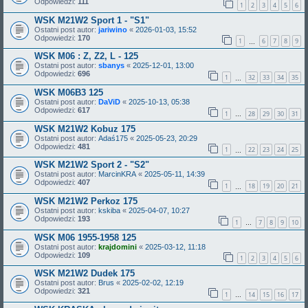
Odpowiedzi:
111
1
2
3
4
5
6
WSK M21W2 Sport 1 - "S1"
Ostatni post autor:
jariwino
«
2026-01-03, 15:52
Odpowiedzi:
170
1
6
7
8
9
…
WSK M06 : Z, Z2, L - 125
Ostatni post autor:
sbanys
«
2025-12-01, 13:00
Odpowiedzi:
696
1
32
33
34
35
…
WSK M06B3 125
Ostatni post autor:
DaViD
«
2025-10-13, 05:38
Odpowiedzi:
617
1
28
29
30
31
…
WSK M21W2 Kobuz 175
Ostatni post autor:
Adaś175
«
2025-05-23, 20:29
Odpowiedzi:
481
1
22
23
24
25
…
WSK M21W2 Sport 2 - "S2"
Ostatni post autor:
MarcinKRA
«
2025-05-11, 14:39
Odpowiedzi:
407
1
18
19
20
21
…
WSK M21W2 Perkoz 175
Ostatni post autor:
kskiba
«
2025-04-07, 10:27
Odpowiedzi:
193
1
7
8
9
10
…
WSK M06 1955-1958 125
Ostatni post autor:
krajdomini
«
2025-03-12, 11:18
Odpowiedzi:
109
1
2
3
4
5
6
WSK M21W2 Dudek 175
Ostatni post autor:
Brus
«
2025-02-02, 12:19
Odpowiedzi:
321
1
14
15
16
17
…