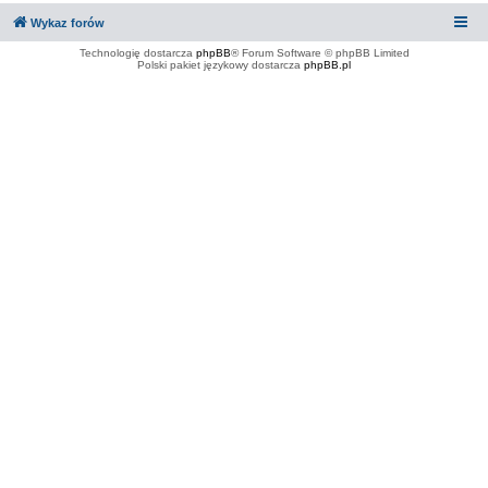
Wykaz forów
Technologię dostarcza
phpBB
® Forum Software © phpBB Limited
Polski pakiet językowy dostarcza
phpBB.pl