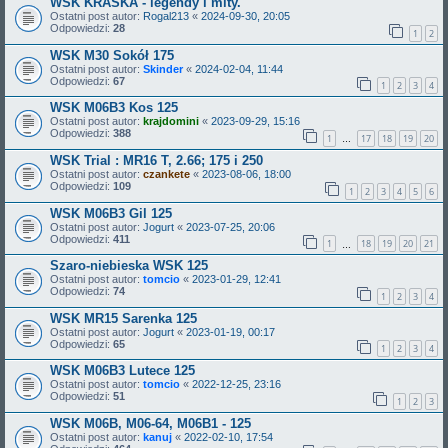
WSK KRASKA - legendy i mity.
Ostatni post autor:
Rogal213
«
2024-09-30, 20:05
Odpowiedzi:
28
1
2
WSK M30 Sokół 175
Ostatni post autor:
Skinder
«
2024-02-04, 11:44
Odpowiedzi:
67
1
2
3
4
WSK M06B3 Kos 125
Ostatni post autor:
krajdomini
«
2023-09-29, 15:16
Odpowiedzi:
388
1
17
18
19
20
…
WSK Trial : MR16 T, 2.66; 175 i 250
Ostatni post autor:
czankete
«
2023-08-06, 18:00
Odpowiedzi:
109
1
2
3
4
5
6
WSK M06B3 Gil 125
Ostatni post autor:
Jogurt
«
2023-07-25, 20:06
Odpowiedzi:
411
1
18
19
20
21
…
Szaro-niebieska WSK 125
Ostatni post autor:
tomcio
«
2023-01-29, 12:41
Odpowiedzi:
74
1
2
3
4
WSK MR15 Sarenka 125
Ostatni post autor:
Jogurt
«
2023-01-19, 00:17
Odpowiedzi:
65
1
2
3
4
WSK M06B3 Lutece 125
Ostatni post autor:
tomcio
«
2022-12-25, 23:16
Odpowiedzi:
51
1
2
3
WSK M06B, M06-64, M06B1 - 125
Ostatni post autor:
kanuj
«
2022-02-10, 17:54