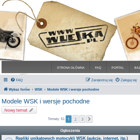
STRONA GŁÓWNA
FAQ
PORTAL
BA
FAQ
Zarejestruj się
Zaloguj się
Wykaz forów
WSK
Modele WSK i wersje pochodne
Modele WSK i wersje pochodne
Nowy temat
1
2
3
Następna
Tematy: 61
Ogłoszenia
Repliki unikatowych motocykli WSK (aukcje, internet, itp.)