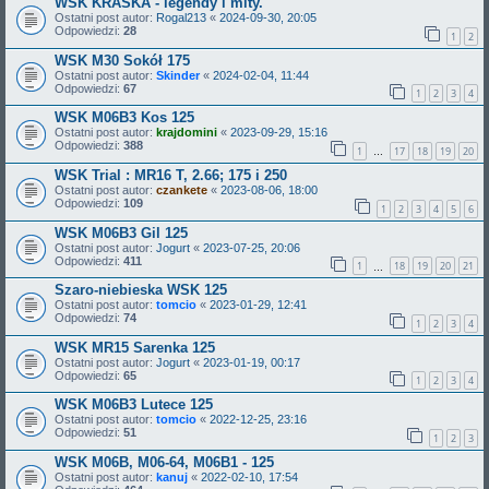
WSK KRASKA - legendy i mity.
Ostatni post autor:
Rogal213
«
2024-09-30, 20:05
Odpowiedzi:
28
1
2
WSK M30 Sokół 175
Ostatni post autor:
Skinder
«
2024-02-04, 11:44
Odpowiedzi:
67
1
2
3
4
WSK M06B3 Kos 125
Ostatni post autor:
krajdomini
«
2023-09-29, 15:16
Odpowiedzi:
388
1
17
18
19
20
…
WSK Trial : MR16 T, 2.66; 175 i 250
Ostatni post autor:
czankete
«
2023-08-06, 18:00
Odpowiedzi:
109
1
2
3
4
5
6
WSK M06B3 Gil 125
Ostatni post autor:
Jogurt
«
2023-07-25, 20:06
Odpowiedzi:
411
1
18
19
20
21
…
Szaro-niebieska WSK 125
Ostatni post autor:
tomcio
«
2023-01-29, 12:41
Odpowiedzi:
74
1
2
3
4
WSK MR15 Sarenka 125
Ostatni post autor:
Jogurt
«
2023-01-19, 00:17
Odpowiedzi:
65
1
2
3
4
WSK M06B3 Lutece 125
Ostatni post autor:
tomcio
«
2022-12-25, 23:16
Odpowiedzi:
51
1
2
3
WSK M06B, M06-64, M06B1 - 125
Ostatni post autor:
kanuj
«
2022-02-10, 17:54