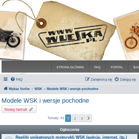
STRONA GŁÓWNA
FAQ
PORTAL
BA
FAQ
Zarejestruj się
Zaloguj się
Wykaz forów
WSK
Modele WSK i wersje pochodne
Modele WSK i wersje pochodne
Nowy temat
1
2
3
Następna
Tematy: 61
Ogłoszenia
Repliki unikatowych motocykli WSK (aukcje, internet, itp.)