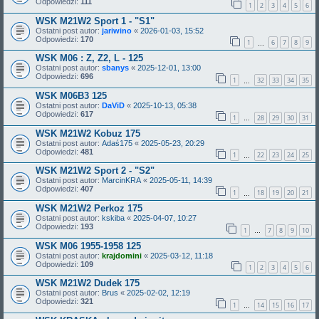
Odpowiedzi:
111
1
2
3
4
5
6
WSK M21W2 Sport 1 - "S1"
Ostatni post autor:
jariwino
«
2026-01-03, 15:52
Odpowiedzi:
170
1
6
7
8
9
…
WSK M06 : Z, Z2, L - 125
Ostatni post autor:
sbanys
«
2025-12-01, 13:00
Odpowiedzi:
696
1
32
33
34
35
…
WSK M06B3 125
Ostatni post autor:
DaViD
«
2025-10-13, 05:38
Odpowiedzi:
617
1
28
29
30
31
…
WSK M21W2 Kobuz 175
Ostatni post autor:
Adaś175
«
2025-05-23, 20:29
Odpowiedzi:
481
1
22
23
24
25
…
WSK M21W2 Sport 2 - "S2"
Ostatni post autor:
MarcinKRA
«
2025-05-11, 14:39
Odpowiedzi:
407
1
18
19
20
21
…
WSK M21W2 Perkoz 175
Ostatni post autor:
kskiba
«
2025-04-07, 10:27
Odpowiedzi:
193
1
7
8
9
10
…
WSK M06 1955-1958 125
Ostatni post autor:
krajdomini
«
2025-03-12, 11:18
Odpowiedzi:
109
1
2
3
4
5
6
WSK M21W2 Dudek 175
Ostatni post autor:
Brus
«
2025-02-02, 12:19
Odpowiedzi:
321
1
14
15
16
17
…