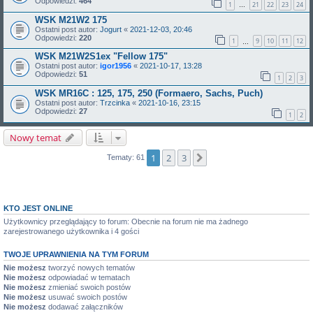
Odpowiedzi:
464
1
21
22
23
24
…
WSK M21W2 175
Ostatni post autor:
Jogurt
«
2021-12-03, 20:46
Odpowiedzi:
220
1
9
10
11
12
…
WSK M21W2S1ex "Fellow 175"
Ostatni post autor:
igor1956
«
2021-10-17, 13:28
Odpowiedzi:
51
1
2
3
WSK MR16C : 125, 175, 250 (Formaero, Sachs, Puch)
Ostatni post autor:
Trzcinka
«
2021-10-16, 23:15
Odpowiedzi:
27
1
2
Nowy temat
1
2
3
Następna
Tematy: 61
KTO JEST ONLINE
Użytkownicy przeglądający to forum: Obecnie na forum nie ma żadnego
zarejestrowanego użytkownika i 4 gości
TWOJE UPRAWNIENIA NA TYM FORUM
Nie możesz
tworzyć nowych tematów
Nie możesz
odpowiadać w tematach
Nie możesz
zmieniać swoich postów
Nie możesz
usuwać swoich postów
Nie możesz
dodawać załączników