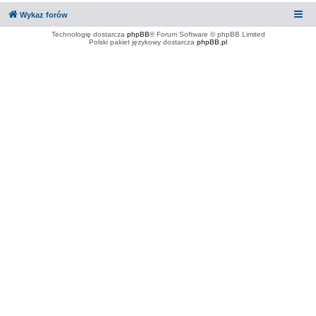
Wykaz forów
Technologię dostarcza
phpBB
® Forum Software © phpBB Limited
Polski pakiet językowy dostarcza
phpBB.pl