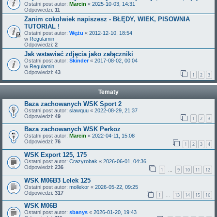
Ostatni post autor:
Marcin
«
2025-10-03, 14:31
Odpowiedzi:
11
Zanim cokolwiek napiszesz - BŁĘDY, WIEK, PISOWNIA
TUTORIAL !
Ostatni post autor:
Wężu
«
2012-12-10, 18:54
w
Regulamin
Odpowiedzi:
2
Jak wstawiać zdjęcia jako załączniki
Ostatni post autor:
Skinder
«
2017-08-02, 00:04
w
Regulamin
Odpowiedzi:
43
1
2
3
Tematy
Baza zachowanych WSK Sport 2
Ostatni post autor:
slawquu
«
2022-08-29, 21:37
Odpowiedzi:
49
1
2
3
Baza zachowanych WSK Perkoz
Ostatni post autor:
Marcin
«
2022-04-11, 15:08
Odpowiedzi:
76
1
2
3
4
WSK Export 125, 175
Ostatni post autor:
Crazyrobak
«
2026-06-01, 04:36
Odpowiedzi:
236
1
9
10
11
12
…
WSK M06B3 Lelek 125
Ostatni post autor:
mollekor
«
2026-05-22, 09:25
Odpowiedzi:
317
1
13
14
15
16
…
WSK M06B
Ostatni post autor:
sbanys
«
2026-01-20, 19:43