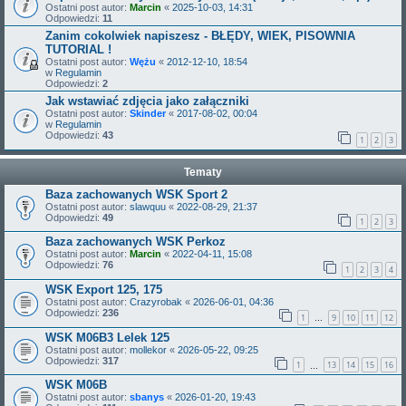
Ostatni post autor:
Marcin
«
2025-10-03, 14:31
Odpowiedzi:
11
Zanim cokolwiek napiszesz - BŁĘDY, WIEK, PISOWNIA
TUTORIAL !
Ostatni post autor:
Wężu
«
2012-12-10, 18:54
w
Regulamin
Odpowiedzi:
2
Jak wstawiać zdjęcia jako załączniki
Ostatni post autor:
Skinder
«
2017-08-02, 00:04
w
Regulamin
Odpowiedzi:
43
1
2
3
Tematy
Baza zachowanych WSK Sport 2
Ostatni post autor:
slawquu
«
2022-08-29, 21:37
Odpowiedzi:
49
1
2
3
Baza zachowanych WSK Perkoz
Ostatni post autor:
Marcin
«
2022-04-11, 15:08
Odpowiedzi:
76
1
2
3
4
WSK Export 125, 175
Ostatni post autor:
Crazyrobak
«
2026-06-01, 04:36
Odpowiedzi:
236
1
9
10
11
12
…
WSK M06B3 Lelek 125
Ostatni post autor:
mollekor
«
2026-05-22, 09:25
Odpowiedzi:
317
1
13
14
15
16
…
WSK M06B
Ostatni post autor:
sbanys
«
2026-01-20, 19:43