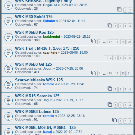
WSK KRASKA - legendy i mity.
Ostatni post autor:
Rogal213
«
2024-09-30, 20:05
Odpowiedzi:
28
1
2
WSK M30 Sokół 175
Ostatni post autor:
Skinder
«
2024-02-04, 11:44
Odpowiedzi:
67
1
2
3
4
WSK M06B3 Kos 125
Ostatni post autor:
krajdomini
«
2023-09-29, 15:16
Odpowiedzi:
388
1
17
18
19
20
…
WSK Trial : MR16 T, 2.66; 175 i 250
Ostatni post autor:
czankete
«
2023-08-06, 18:00
Odpowiedzi:
109
1
2
3
4
5
6
WSK M06B3 Gil 125
Ostatni post autor:
Jogurt
«
2023-07-25, 20:06
Odpowiedzi:
411
1
18
19
20
21
…
Szaro-niebieska WSK 125
Ostatni post autor:
tomcio
«
2023-01-29, 12:41
Odpowiedzi:
74
1
2
3
4
WSK MR15 Sarenka 125
Ostatni post autor:
Jogurt
«
2023-01-19, 00:17
Odpowiedzi:
65
1
2
3
4
WSK M06B3 Lutece 125
Ostatni post autor:
tomcio
«
2022-12-25, 23:16
Odpowiedzi:
51
1
2
3
WSK M06B, M06-64, M06B1 - 125
Ostatni post autor:
kanuj
«
2022-02-10, 17:54