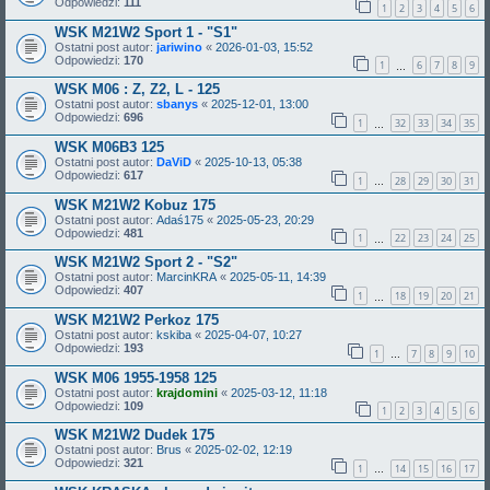
Odpowiedzi:
111
1
2
3
4
5
6
WSK M21W2 Sport 1 - "S1"
Ostatni post autor:
jariwino
«
2026-01-03, 15:52
Odpowiedzi:
170
1
6
7
8
9
…
WSK M06 : Z, Z2, L - 125
Ostatni post autor:
sbanys
«
2025-12-01, 13:00
Odpowiedzi:
696
1
32
33
34
35
…
WSK M06B3 125
Ostatni post autor:
DaViD
«
2025-10-13, 05:38
Odpowiedzi:
617
1
28
29
30
31
…
WSK M21W2 Kobuz 175
Ostatni post autor:
Adaś175
«
2025-05-23, 20:29
Odpowiedzi:
481
1
22
23
24
25
…
WSK M21W2 Sport 2 - "S2"
Ostatni post autor:
MarcinKRA
«
2025-05-11, 14:39
Odpowiedzi:
407
1
18
19
20
21
…
WSK M21W2 Perkoz 175
Ostatni post autor:
kskiba
«
2025-04-07, 10:27
Odpowiedzi:
193
1
7
8
9
10
…
WSK M06 1955-1958 125
Ostatni post autor:
krajdomini
«
2025-03-12, 11:18
Odpowiedzi:
109
1
2
3
4
5
6
WSK M21W2 Dudek 175
Ostatni post autor:
Brus
«
2025-02-02, 12:19
Odpowiedzi:
321
1
14
15
16
17
…