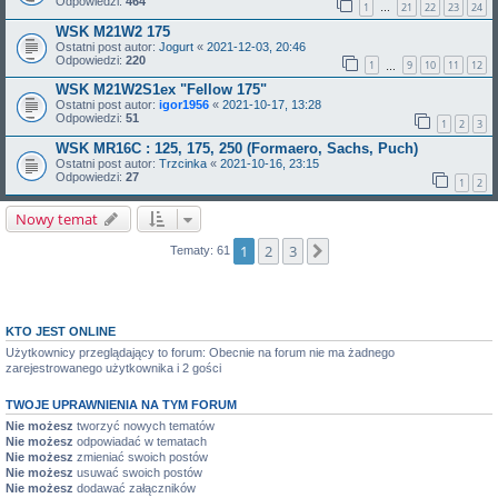
Odpowiedzi:
464
1
21
22
23
24
…
WSK M21W2 175
Ostatni post autor:
Jogurt
«
2021-12-03, 20:46
Odpowiedzi:
220
1
9
10
11
12
…
WSK M21W2S1ex "Fellow 175"
Ostatni post autor:
igor1956
«
2021-10-17, 13:28
Odpowiedzi:
51
1
2
3
WSK MR16C : 125, 175, 250 (Formaero, Sachs, Puch)
Ostatni post autor:
Trzcinka
«
2021-10-16, 23:15
Odpowiedzi:
27
1
2
Nowy temat
1
2
3
Następna
Tematy: 61
KTO JEST ONLINE
Użytkownicy przeglądający to forum: Obecnie na forum nie ma żadnego
zarejestrowanego użytkownika i 2 gości
TWOJE UPRAWNIENIA NA TYM FORUM
Nie możesz
tworzyć nowych tematów
Nie możesz
odpowiadać w tematach
Nie możesz
zmieniać swoich postów
Nie możesz
usuwać swoich postów
Nie możesz
dodawać załączników