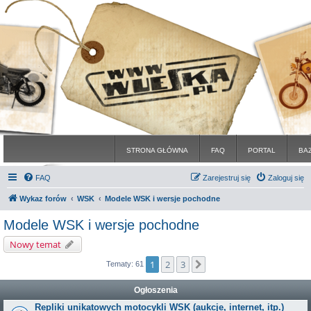
STRONA GŁÓWNA
FAQ
PORTAL
BA
FAQ
Zarejestruj się
Zaloguj się
Wykaz forów
WSK
Modele WSK i wersje pochodne
Modele WSK i wersje pochodne
Nowy temat
1
2
3
Następna
Tematy: 61
Ogłoszenia
Repliki unikatowych motocykli WSK (aukcje, internet, itp.)