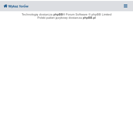
Wykaz forów
Technologię dostarcza
phpBB
® Forum Software © phpBB Limited
Polski pakiet językowy dostarcza
phpBB.pl