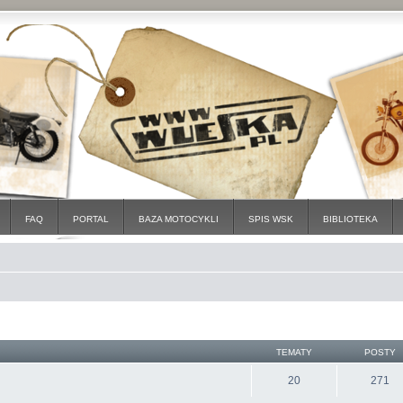
FAQ
PORTAL
BAZA MOTOCYKLI
SPIS WSK
BIBLIOTEKA
TEMATY
POSTY
20
271