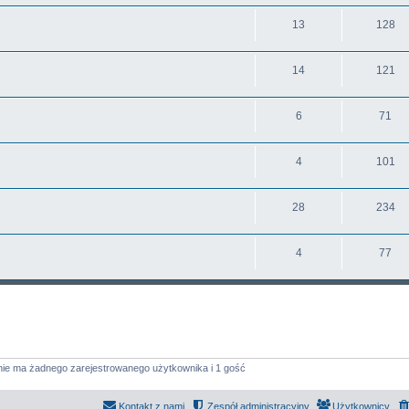
13
128
14
121
6
71
4
101
28
234
4
77
nie ma żadnego zarejestrowanego użytkownika i 1 gość
Kontakt z nami
Zespół administracyjny
Użytkownicy