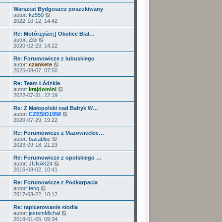
ś
w
Warsztat Bydgoszcz poszukiwany
i
W
autor:
kz550
e
y
2022-10-12, 14:42
t
ś
l
w
Re: Motórzyści;] Okolice Biał…
n
i
W
autor:
Zibi
a
e
y
2020-02-23, 14:22
j
t
ś
n
l
w
Re: Forumowicze z lubuskiego
o
n
i
W
autor:
czankete
w
a
e
y
2025-08-07, 07:50
s
j
t
ś
z
n
l
w
Re: Team Łódzkie
y
o
n
i
W
autor:
krajdomini
p
w
a
e
y
2022-07-31, 22:19
o
s
j
t
ś
s
z
n
l
w
Re: Z Małopolski nad Bałtyk W…
t
y
o
n
i
W
autor:
CZESIO1958
p
w
a
e
y
2020-07-29, 19:22
o
s
j
t
ś
s
z
n
l
w
Re: Forumowicze z Mazowieckie…
t
y
o
n
i
W
autor:
bacablue
p
w
a
e
y
2023-09-18, 21:23
o
s
j
t
ś
s
z
n
l
w
Re: Forumowicze z opolskiego …
t
y
o
n
i
W
autor:
JUNAK24
p
w
a
e
y
2016-08-02, 10:41
o
s
j
t
ś
s
z
n
l
w
Re: Forumowicze z Podkarpacia
t
y
o
n
i
W
autor:
fenq
p
w
a
e
y
2017-08-22, 10:12
o
s
j
t
ś
s
z
n
l
w
Re: tapicerowanie siodla
t
y
o
n
i
W
autor:
jestemMichal
p
w
a
e
y
2018-01-05, 09:34
o
s