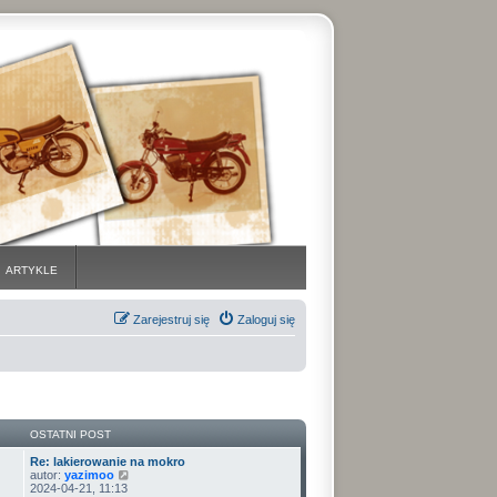
ARTYKLE
Zarejestruj się
Zaloguj się
OSTATNI POST
Re: lakierowanie na mokro
W
autor:
yazimoo
y
2024-04-21, 11:13