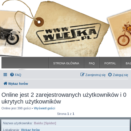
STRONA GŁÓWNA
FAQ
PORTAL
BA
FAQ
Zarejestruj się
Zaloguj się
Wykaz forów
Online jest 2 zarejestrowanych użytkowników i 0
ukrytych użytkowników
Online jest 398 gości •
Wyświetl gości
Strona
1
z
1
Nazwa użytkownika
Baidu [Spider]
Lokalizacja
Wykaz forów