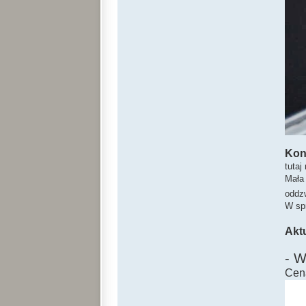
Kon
tutaj
Mała 
oddz
W sp
Akt
- 
Cen