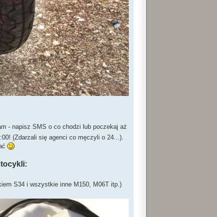
ram - napisz SMS o co chodzi lub poczekaj aż
00! (Zdarzali się agenci co męczyli o 24...).
sać
ocykli:
iem S34 i wszystkie inne M150, M06T itp.)