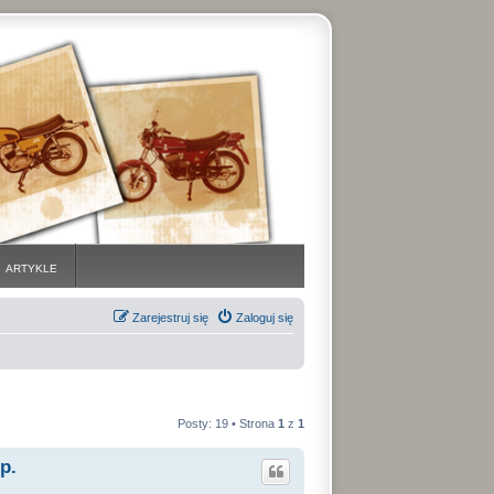
ARTYKLE
Zarejestruj się
Zaloguj się
Posty: 19 • Strona
1
z
1
p.