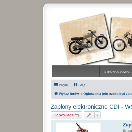
STRONA GŁÓWNA
Więcej…
FAQ
Wykaz forów
Ogłoszenia (nie trzeba być za
Zapłony elektroniczne CDI - 
Odpowiedz
Zap
P
au