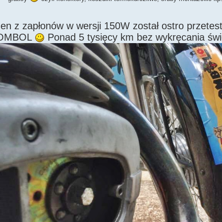
en z zapłonów w wersji 150W został ostro przetest
OMBOL
Ponad 5 tysięcy km bez wykręcania świ