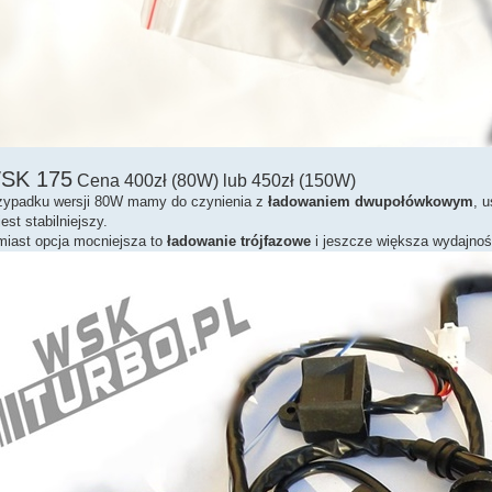
WSK 175
Cena 400zł (80W) lub 450zł (150W)
zypadku wersji 80W mamy do czynienia z
ładowaniem dwupołówkowym
, 
jest stabilniejszy.
miast opcja mocniejsza to
ładowanie trójfazowe
i jeszcze większa wydajnoś