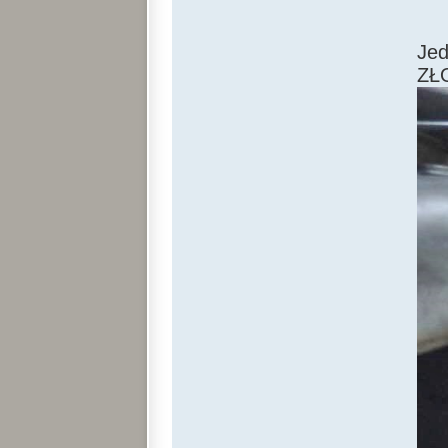
Jed
ZŁ