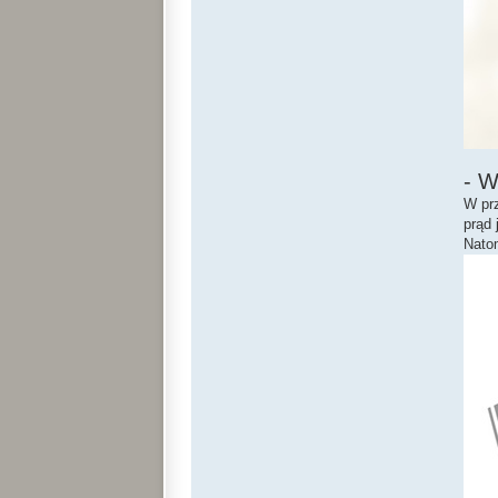
- 
W pr
prąd 
Nato