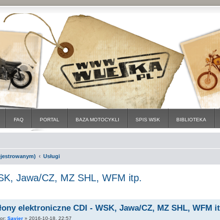
FAQ
PORTAL
BAZA MOTOCYKLI
SPIS WSK
BIBLIOTEKA
rejestrowanym)
Usługi
WSK, Jawa/CZ, MZ SHL, WFM itp.
łony elektroniczne CDI - WSK, Jawa/CZ, MZ SHL, WFM it
tor:
Savier
»
2016-10-18, 22:57