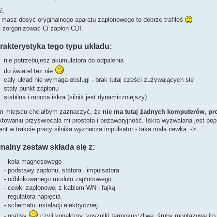
ć,
i masz dosyć oryginalnego aparatu zapłonowego to dobrze trafiłeś
 zorganizować Ci zapłon CDI.
rakterystyka tego typu układu:
nie potrzebujesz akumulatora do odpalenia
do świateł też nie
cały układ nie wymaga obsługi - brak tutaj części zużywających się
stały punkt zapłonu
stabilna i mocna iskra (silnik jest dynamiczniejszy)
m miejscu chciałbym zaznaczyć, że
nie ma tutaj żadnych komputerów, pr
ktowaniu przyświecała mi prostota i bezawaryjność. Iskra wyzwalana jest po
t w trakcie pracy silnika wyznacza impulsator - taka mała cewka :->.
malny zestaw składa się z:
- koła magnesowego
- podstawy zapłonu, statora i impulsatora
- odblokowanego modułu zapłonowego
- cewki zapłonowej z kablem WN i fajką
- regulatora napięcia
- schematu instalacji elektrycznej
- gratisy
czyli konektory, koszulki termokurczliwe, śruby montażowe itp