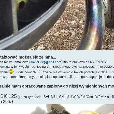
taktować można się ze mną...
 na forum, emailowo (
savier13@gmail.com
) lub telefonicznie 665 029 914.
uwaga w tej kwestii - poniedziałek - środa mogę być na zajęciach, nie odbie
wonie
. Godzinowo 9-18. Proszę nie dzwonić o takich porach jak 20:00, 21:
rawach mało konkretnych najlepiej napisać emaila - mogę na spokojnie odpi
ualnie mam opracowane zapłony do niżej wymienionych mot
WSK 125
(co za tym idzie, SHL M11, SHL M11W, WFM 'Osa', WFM z silnik
a 300zł