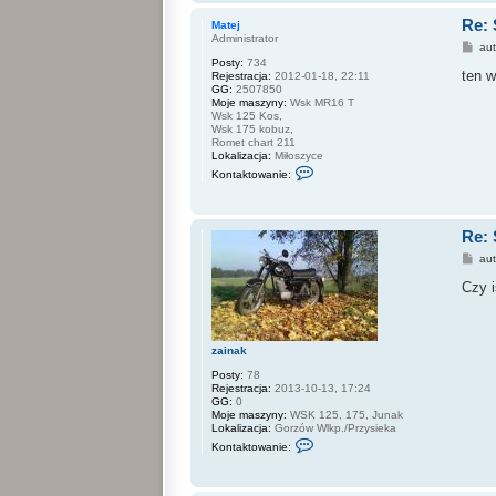
t
e
Re: 
a
r
Matej
k
s
Administrator
P
au
t
1
o
Posty:
734
u
5
s
ten w
Rejestracja:
2012-01-18, 22:11
j
0
t
GG:
2507850
s
0
Moje maszyny:
Wsk MR16 T
i
Wsk 125 Kos,
ę
Wsk 175 kobuz,
z
Romet chart 211
M
Lokalizacja:
Miłoszyce
a
S
r
Kontaktowanie:
k
i
o
u
n
s
t
z
Re: 
a
1
k
9
P
au
t
8
o
u
0
s
Czy i
j
t
s
i
ę
z
zainak
M
a
Posty:
78
t
Rejestracja:
2013-10-13, 17:24
e
GG:
0
j
Moje maszyny:
WSK 125, 175, Junak
Lokalizacja:
Gorzów Wlkp./Przysieka
S
Kontaktowanie:
k
o
n
t