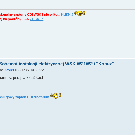
sjonalne zapłony CDI WSK i nie tylko...
KLIKNIJ
j na podróby! --->
ZOBACZ
Schemat instalacji elektrycznej WSK W21W2 i "Kobuz"
tor:
Savier
»
2012-07-18, 20:22
am, szperaj w książkach...
sługowy zapłon CDI dla forum