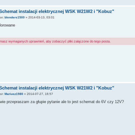
Schemat instalacji elektrycznej WSK W21W2 i "Kobuz"
tor:
blenders1500
»
2014-03-13, 03:01
lorowane
 masz wymaganych uprawnień, aby zobaczyć pliki załączone do tego posta.
Schemat instalacji elektrycznej WSK W21W2 i "Kobuz"
tor:
Mariusz1980
»
2014-07-27, 16:57
ie przepraszam za głupie pytanie ale to jest schemat do 6V czy 12V?