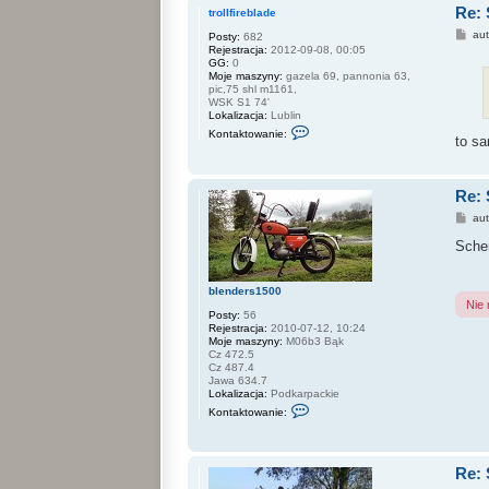
Re: 
a
trollfireblade
k
P
au
Posty:
682
t
o
Rejestracja:
2012-09-08, 00:05
u
s
GG:
0
j
t
Moje maszyny:
gazela 69, pannonia 63,
s
pic,75 shl m1161,
i
WSK S1 74'
ę
Lokalizacja:
Lublin
z
S
z
Kontaktowanie:
to sa
k
a
o
i
n
n
t
a
a
Re: 
k
k
P
au
t
o
u
s
Sche
j
t
s
i
ę
blenders1500
z
Nie
t
Posty:
56
r
Rejestracja:
2010-07-12, 10:24
o
Moje maszyny:
M06b3 Bąk
l
Cz 472.5
l
Cz 487.4
f
Jawa 634.7
i
Lokalizacja:
Podkarpackie
r
S
Kontaktowanie:
e
k
b
o
l
n
a
t
d
Re: 
a
e
k