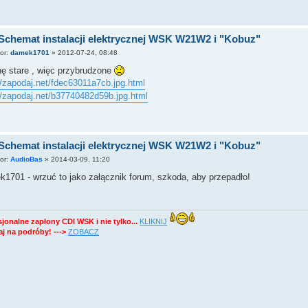
Schemat instalacji elektrycznej WSK W21W2 i "Kobuz"
tor:
damek1701
»
2012-07-24, 08:48
ę stare , więc przybrudzone
//zapodaj.net/fdec63011a7cb.jpg.html
//zapodaj.net/b37740482d59b.jpg.html
Schemat instalacji elektrycznej WSK W21W2 i "Kobuz"
tor:
AudioBas
»
2014-03-09, 11:20
1701 - wrzuć to jako załącznik forum, szkoda, aby przepadło!
sjonalne zapłony CDI WSK i nie tylko...
KLIKNIJ
j na podróby! --->
ZOBACZ