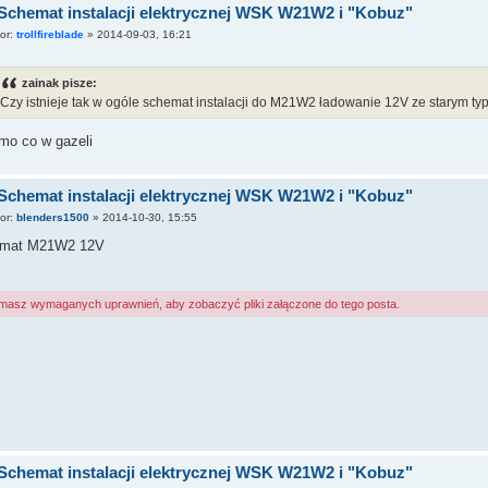
Schemat instalacji elektrycznej WSK W21W2 i "Kobuz"
tor:
trollfireblade
»
2014-09-03, 16:21
zainak pisze:
Czy istnieje tak w ogóle schemat instalacji do M21W2 ładowanie 12V ze starym ty
mo co w gazeli
Schemat instalacji elektrycznej WSK W21W2 i "Kobuz"
tor:
blenders1500
»
2014-10-30, 15:55
mat M21W2 12V
 masz wymaganych uprawnień, aby zobaczyć pliki załączone do tego posta.
Schemat instalacji elektrycznej WSK W21W2 i "Kobuz"