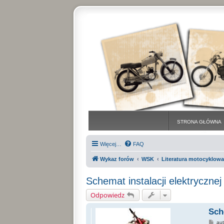
STRONA GŁÓWNA
Więcej…
FAQ
Wykaz forów
WSK
Literatura motocyklowa
Schemat instalacji elektryczn
Odpowiedz
Sch
P
au