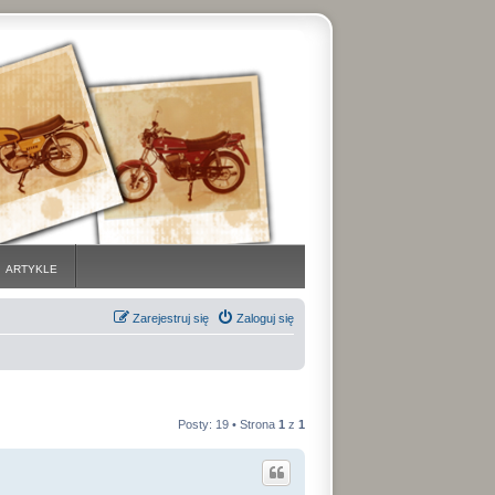
ARTYKLE
Zarejestruj się
Zaloguj się
Posty: 19 • Strona
1
z
1