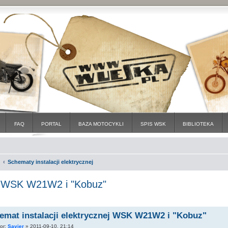
FAQ
PORTAL
BAZA MOTOCYKLI
SPIS WSK
BIBLIOTEKA
Schematy instalacji elektrycznej
ej WSK W21W2 i "Kobuz"
emat instalacji elektrycznej WSK W21W2 i "Kobuz"
tor:
Savier
»
2011-09-10, 21:14