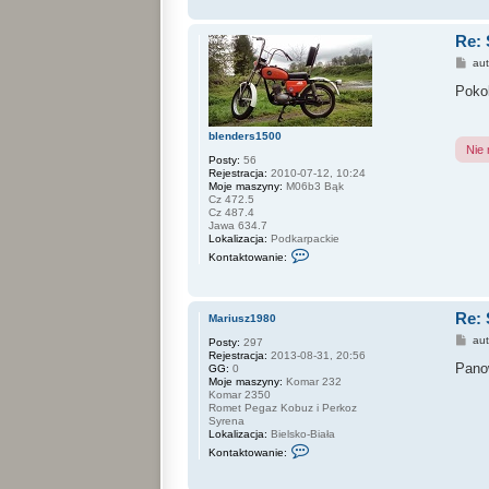
n
t
Re: 
a
k
P
au
t
o
u
s
Poko
j
t
s
i
ę
blenders1500
z
Nie
A
Posty:
56
u
Rejestracja:
2010-07-12, 10:24
d
Moje maszyny:
M06b3 Bąk
i
Cz 472.5
o
Cz 487.4
B
Jawa 634.7
a
Lokalizacja:
Podkarpackie
s
S
Kontaktowanie:
k
o
n
t
Re: 
a
Mariusz1980
k
P
au
Posty:
297
t
o
Rejestracja:
2013-08-31, 20:56
u
s
Panow
GG:
0
j
t
Moje maszyny:
Komar 232
s
Komar 2350
i
Romet Pegaz Kobuz i Perkoz
ę
Syrena
z
Lokalizacja:
Bielsko-Biała
b
S
l
Kontaktowanie:
k
e
o
n
n
d