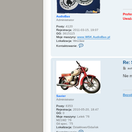
i
ę
z
S
Profe
AudioBas
a
Uważa
Administrator
v
i
Posty:
4120
e
Rejestracja:
2011-03-15, 19:07
r
GG:
3615115
Moje maszyny:
www.WSK.AudioBas.pl
Lokalizacja:
Wrocław
S
Kontaktowanie:
k
o
n
t
Re: 
a
k
P
au
t
o
u
s
Nie m
j
t
s
i
ę
z
A
Bezob
Savier
u
Administrator
d
i
Posty:
6353
o
Rejestracja:
2010-05-20, 18:47
B
GG:
0
a
Moje maszyny:
Lelek '76
s
M21W2 '76
Gil spec. '75
Lokalizacja:
Działdowo/Gdańsk
S