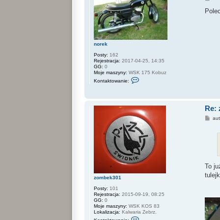
o
s
Pole
t
norek
Posty:
162
Rejestracja:
2017-04-25, 14:35
GG:
0
Moje maszyny:
WSK 175 Kobuz
S
Kontaktowanie:
k
o
n
t
Re:
a
k
P
au
t
o
u
s
j
t
s
i
ę
z
n
To ju
o
r
tulej
zombek301
e
k
Posty:
101
Rejestracja:
2015-09-19, 08:25
GG:
0
Moje maszyny:
WSK KOS 83
Lokalizacja:
Kalwaria Zebrz.
S