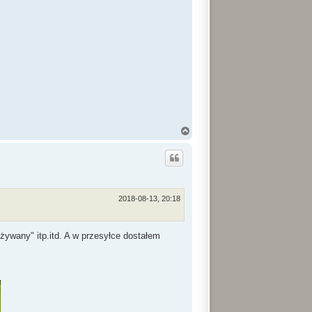
N
a
g
ó
r
ę
2018-08-13, 20:18
używany" itp.itd. A w przesyłce dostałem