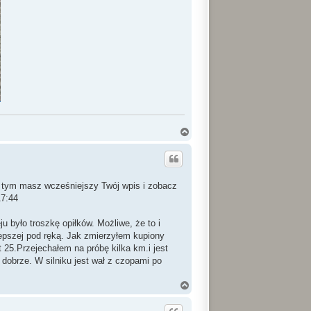
N
a
g
ó
r
ę
za tym masz wcześniejszy Twój wpis i zobacz
17:44
u było troszkę opiłków. Możliwe, że to i
lepszej pod ręką. Jak zmierzyłem kupiony
 25.Przejechałem na próbę kilka km.i jest
dobrze. W silniku jest wał z czopami po
N
a
g