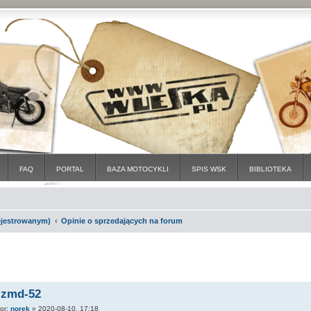
FAQ
PORTAL
BAZA MOTOCYKLI
SPIS WSK
BIBLIOTEKA
rejestrowanym)
Opinie o sprzedających na forum
 zmd-52
tor:
norek
»
2020-08-10, 17:18