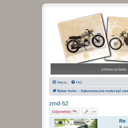
STRONA GŁÓWNA
Więcej…
FAQ
Wykaz forów
Ogłoszenia (nie trzeba być za
zmd-52
Odpowiedz
Re:
P
au