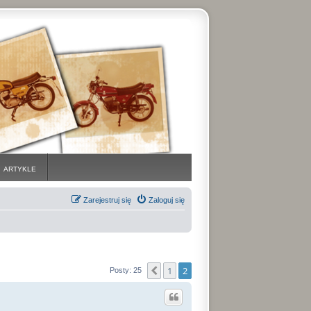
ARTYKLE
Zarejestruj się
Zaloguj się
1
2
Poprzednia
Posty: 25