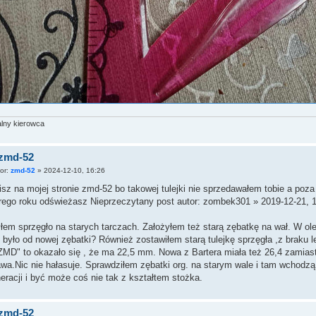
alny kierowca
 zmd-52
tor:
zmd-52
»
2024-12-10, 16:26
isz na mojej stronie zmd-52 bo takowej tulejki nie sprzedawałem tobie a po
rego roku odświeżasz Nieprzeczytany post autor: zombek301 » 2019-12-21, 
łem sprzęgło na starych tarczach. Założyłem też starą zębatkę na wał. W olej
 było od nowej zębatki? Również zostawiłem starą tulejkę sprzęgła ,z braku 
ZMD" to okazało się , że ma 22,5 mm. Nowa z Bartera miała też 26,4 zamiast
wa.Nic nie hałasuje. Sprawdziłem zębatki org. na starym wale i tam wchodzą 
eracji i być może coś nie tak z kształtem stożka.
 zmd-52