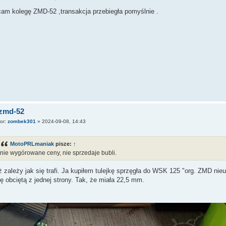
cam kolegę ZMD-52 ,transakcja przebiegła pomyślnie .
 zmd-52
tor:
zombek301
»
2024-09-08, 14:43
MotoPRLmaniak
pisze:
↑
nie wygórowane ceny, nie sprzedaje bubli.
ż zależy jak się trafi. Ja kupiłem tulejkę sprzęgła do WSK 125 "org. ZMD nie
kę obciętą z jednej strony. Tak, że miała 22,5 mm.