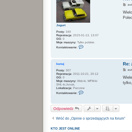
z
P
au
z
o
m
s
Wiel
d
t
Pole
-
5
2
Jogurt
Posty:
340
Rejestracja:
2015-01-13, 13:07
GG:
0
Moje maszyny:
Tylko polskie.
S
Kontaktowanie:
k
o
n
t
Re:
a
kanuj
k
P
au
Posty:
307
t
o
Rejestracja:
2011-10-21, 20:12
u
s
Wiel
GG:
0
j
t
Moje maszyny:
Wsk-ki, WFM-ki
s
tylko
SHL-ki,Junak,
i
Lokalizacja:
Parczew
ę
S
z
Kontaktowanie:
k
J
o
o
n
g
t
u
Odpowiedz
a
r
k
t
t
Wróć do „Opinie o sprzedających na forum”
u
j
s
KTO JEST ONLINE
i