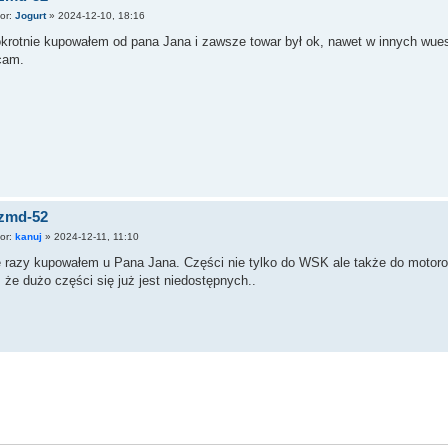
tor:
Jogurt
»
2024-12-10, 18:16
okrotnie kupowałem od pana Jana i zawsze towar był ok, nawet w innych wu
cam.
 zmd-52
tor:
kanuj
»
2024-12-11, 11:10
e razy kupowałem u Pana Jana. Części nie tylko do WSK ale także do moto
, że dużo części się już jest niedostępnych..