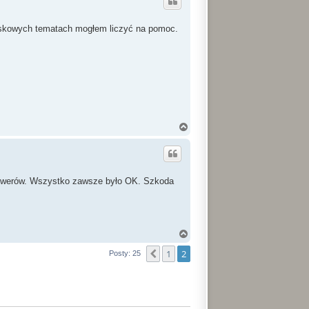
ó
r
ę
eskowych tematach mogłem liczyć na pomoc.
N
a
g
ó
r
ę
rowerów. Wszystko zawsze było OK. Szkoda
N
a
1
2
g
Poprzednia
Posty: 25
ó
r
ę