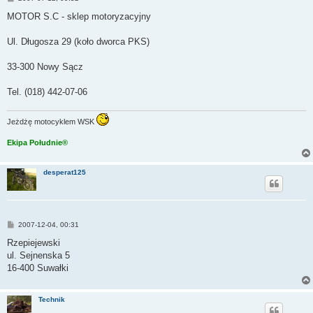
o
s
MOTOR S.C - sklep motoryzacyjny
t
Ul. Długosza 29 (koło dworca PKS)
33-300 Nowy Sącz
Tel. (018) 442-07-06
Jeżdżę motocyklem WSK
Ekipa Południe®
desperat125
P
2007-12-04, 00:31
o
s
Rzepiejewski
t
ul. Sejnenska 5
16-400 Suwałki
Technik