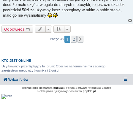
t
dość że mało części w ogóle do starych motocykli, to jeszcze dziadek
powiedział 50zł za używany kosz sprzęgłowy w takim o sobie stanie,
mało go nie wyśmialiśmy
Odpowiedz
1
2
Następna
Posty: 38
KTO JEST ONLINE
Użytkownicy przeglądający to forum: Obecnie na forum nie ma żadnego
zarejestrowanego użytkownika i 2 gości
Wykaz forów
Technologię dostarcza
phpBB
® Forum Software © phpBB Limited
Polski pakiet językowy dostarcza
phpBB.pl