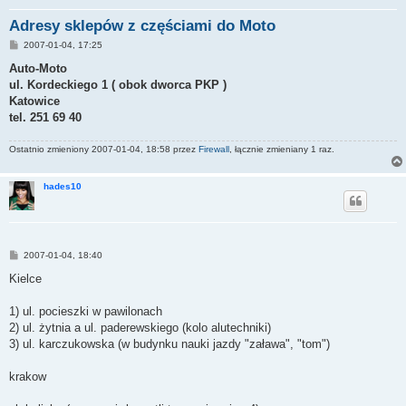
Adresy sklepów z częściami do Moto
P
2007-01-04, 17:25
o
s
Auto-Moto
t
ul. Kordeckiego 1 ( obok dworca PKP )
Katowice
tel. 251 69 40
Ostatnio zmieniony 2007-01-04, 18:58 przez
Firewall
, łącznie zmieniany 1 raz.
hades10
P
2007-01-04, 18:40
o
s
Kielce
t
1) ul. pocieszki w pawilonach
2) ul. żytnia a ul. paderewskiego (kolo alutechniki)
3) ul. karczukowska (w budynku nauki jazdy "zaława", "tom")
krakow