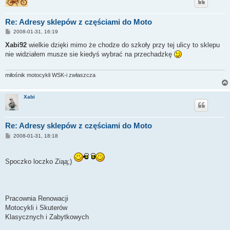
Re: Adresy sklepów z częściami do Moto
P
2008-01-31, 16:19
o
s
Xabi92
wielkie dzięki mimo że chodze do szkoły przy tej ulicy to sklepu
t
nie widziałem musze sie kiedyś wybrać na przechadzkę
miłośnik motocykli WSK-i zwłaszcza
Xabi
Re: Adresy sklepów z częściami do Moto
P
2008-01-31, 18:18
o
s
t
Spoczko loczko Ziąą;)
Pracownia Renowacji
Motocykli i Skuterów
Klasycznych i Zabytkowych