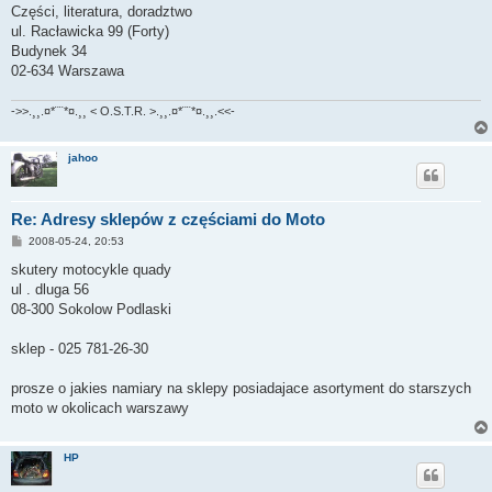
Części, literatura, doradztwo
ul. Racławicka 99 (Forty)
Budynek 34
02-634 Warszawa
->>.¸¸.¤*¨¨*¤.¸¸ < O.S.T.R. >.¸¸.¤*¨¨*¤.¸¸.<<-
jahoo
Re: Adresy sklepów z częściami do Moto
P
2008-05-24, 20:53
o
s
skutery motocykle quady
t
ul . dluga 56
08-300 Sokolow Podlaski
sklep - 025 781-26-30
prosze o jakies namiary na sklepy posiadajace asortyment do starszych
moto w okolicach warszawy
HP