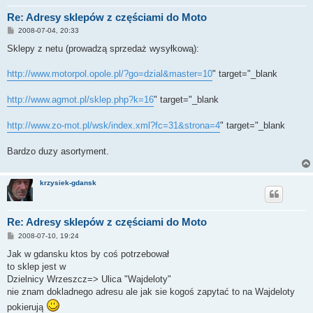
Re: Adresy sklepów z częściami do Moto
P
2008-07-04, 20:33
o
s
Sklepy z netu (prowadzą sprzedaż wysyłkową):
t
http://www.motorpol.opole.pl/?go=dzial&master=10
" target="_blank
http://www.agmot.pl/sklep.php?k=16
" target="_blank
http://www.zo-mot.pl/wsk/index.xml?fc=31&strona=4
" target="_blank
Bardzo duzy asortyment.
krzysiek-gdansk
Re: Adresy sklepów z częściami do Moto
P
2008-07-10, 19:24
o
s
Jak w gdansku ktos by coś potrzebował
t
to sklep jest w
Dzielnicy Wrzeszcz=> Ulica "Wajdeloty"
nie znam dokladnego adresu ale jak sie kogoś zapytać to na Wajdeloty
pokierują