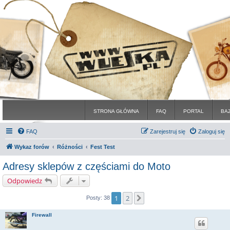
STRONA GŁÓWNA
FAQ
PORTAL
BA
FAQ
Zarejestruj się
Zaloguj się
Wykaz forów
Różności
Fest Test
Adresy sklepów z częściami do Moto
Odpowiedz
1
2
Następna
Posty: 38
Firewall