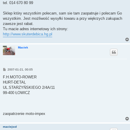
tel. 014 670 80 99
Sklep który wszystkim polecam, sam sie tam zaopatruje i polecam Go
wszystkim. Jest możliwość wysyłki towaru a przy więkrzych zakupach
zawsze jest rabat.
Tu macie adres internetowy ich strony:
http://www.skuterdebica.hg.pl
Maciek
P
2007-01-21, 00:05
o
s
F.H.MOTO-ROWER
t
HURT-DETAL
UL.STARZYŃSKIEGO 2/4A/11
99-400 ŁOWICZ
zaopatrzenie moto-impex
maciejsol