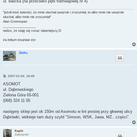
ul. balicka (na przeciwko pętli tramwajowej nr 4)
"jeżeli ktoś twierdzi, że mnie słuchał uważnie i zrozumiał, to albo mnie nie uważnie
słuchał, albo mnie nie zrozumiał"
Alan Greenspan
__________________
widze, że staję się coraz sławniejszy:D
ira initium insaniae est
ŻbiKu
P
2007-01-04, 18:46
o
s
ASOMOT
t
ul. Dąbrowskiego
Zielona Góra 65-001
(068) 324 11 05
następny sklep jest ok 150m od Asomotu w lini prostej przy głownej ulicy
Dąbrówki, widnieje tam duży szyld "Simson, WSK, Jawa, MZ...części".
Kapiii
Założyciel