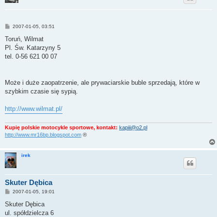
P
2007-01-05, 03:51
o
s
Toruń, Wilmat
t
Pl. Św. Katarzyny 5
tel. 0-56 621 00 07
Może i duże zaopatrzenie, ale prywaciarskie buble sprzedają, które w
szybkim czasie się sypią.
http://www.wilmat.pl/
Kupię polskie motocykle sportowe, kontakt:
kapiii@o2.pl
http://www.mr16bp.blogspot.com
®
irek
Skuter Dębica
P
2007-01-05, 19:01
o
s
Skuter Dębica
t
ul. spółdzielcza 6