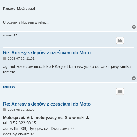
Patrzcie! Motórzysta!
Urodzony z kluczem w ręku....
surmen93
Re: Adresy sklepów z częściami do Moto
P
2008-07-25, 11:01
o
s
ag-mot Rzeszów niedaleko PKS jest tam wszystko do wski, jawy,simka,
t
rometa
rafcio10
Re: Adresy sklepów z częściami do Moto
P
2008-08-20, 23:05
o
s
Motosprzęt. Art. motoryzacyjne. Słotwiński J.
t
tel.:0 52 322 50 15
adres:85-009, Bydgoszcz, Dworcowa 77
godziny otwarcia: