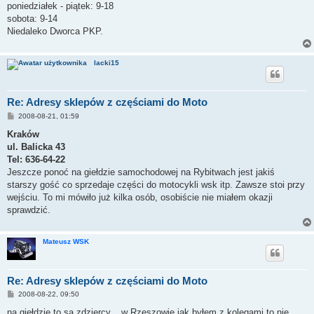
poniedziałek - piątek: 9-18
sobota: 9-14
Niedaleko Dworca PKP.
lacki15
Re: Adresy sklepów z częściami do Moto
P
2008-08-21, 01:59
o
s
Kraków
t
ul. Balicka 43
Tel: 636-64-22
Jeszcze ponoć na giełdzie samochodowej na Rybitwach jest jakiś
starszy gość co sprzedaje części do motocykli wsk itp. Zawsze stoi przy
wejściu. To mi mówiło już kilka osób, osobiście nie miałem okazji
sprawdzić.
Mateusz WSK
Re: Adresy sklepów z częściami do Moto
P
2008-08-22, 09:50
o
s
na giełdzie to są zdziercy... w Rzeszowie jak byłem z kolegami to nie