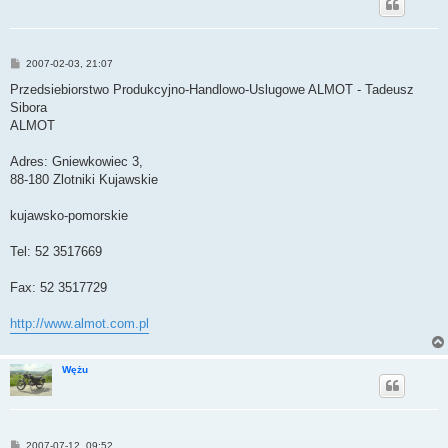
P
2007-02-03, 21:07
o
s
Przedsiebiorstwo Produkcyjno-Handlowo-Uslugowe ALMOT - Tadeusz
t
Sibora
ALMOT
Adres: Gniewkowiec 3,
88-180 Zlotniki Kujawskie
kujawsko-pomorskie
Tel: 52 3517669
Fax: 52 3517729
http://www.almot.com.pl
Wężu
P
2007-07-12, 09:52