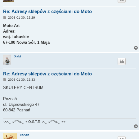
Re: Adresy sklepów z częściami do Moto
P
2008-01-30, 22:29
o
s
Moto-Art
t
Adres:
woj. lubuskie
67-100 Nowa Sól, 1 Maja
Xabi
Re: Adresy sklepów z częściami do Moto
P
2008-01-30, 22:33
o
s
SKUTERY CENTRUM
t
Poznań
ul. Dąbrowskiego 47
60-842 Poznań
->>.¸¸.¤*¨¨*¤.¸¸ < O.S.T.R. >.¸¸.¤*¨¨*¤.¸¸.<<-
konan