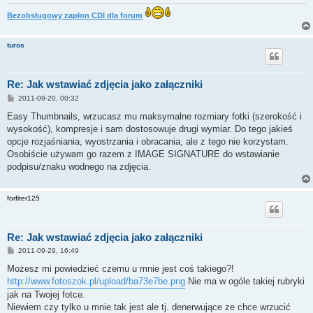
Bezobsługowy zapłon CDI dla forum
turos
Re: Jak wstawiać zdjęcia jako załączniki
P
2011-09-20, 00:32
o
s
Easy Thumbnails, wrzucasz mu maksymalne rozmiary fotki (szerokość i
t
wysokość), kompresje i sam dostosowuje drugi wymiar. Do tego jakieś
opcje rozjaśniania, wyostrzania i obracania, ale z tego nie korzystam.
Osobiście używam go razem z IMAGE SIGNATURE do wstawianie
podpisu/znaku wodnego na zdjęcia.
forfiter125
Re: Jak wstawiać zdjęcia jako załączniki
P
2011-09-29, 16:49
o
s
Możesz mi powiedzieć czemu u mnie jest coś takiego?!
t
http://www.fotoszok.pl/upload/ba73e7be.png
Nie ma w ogóle takiej rubryki
jak na Twojej fotce.
Niewiem czy tylko u mnie tak jest ale tj. denerwujące ze chce wrzucić