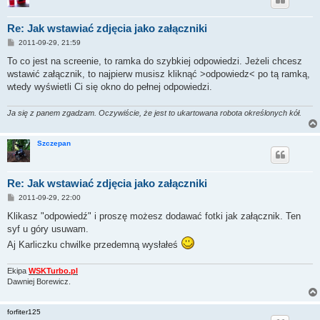
Re: Jak wstawiać zdjęcia jako załączniki
P
2011-09-29, 21:59
o
s
To co jest na screenie, to ramka do szybkiej odpowiedzi. Jeżeli chcesz
t
wstawić załącznik, to najpierw musisz kliknąć >odpowiedz< po tą ramką,
wtedy wyświetli Ci się okno do pełnej odpowiedzi.
Ja się z panem zgadzam. Oczywiście, że jest to ukartowana robota określonych kół.
Szczepan
Re: Jak wstawiać zdjęcia jako załączniki
P
2011-09-29, 22:00
o
s
Klikasz "odpowiedź" i proszę możesz dodawać fotki jak załącznik. Ten
t
syf u góry usuwam.
Aj Karliczku chwilke przedemną wysłałeś
Ekipa
WSKTurbo.pl
Dawniej Borewicz.
forfiter125