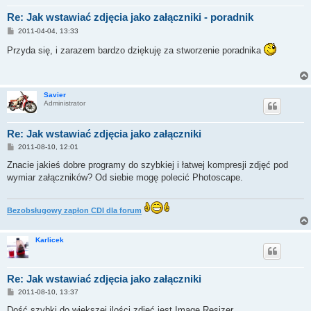
Re: Jak wstawiać zdjęcia jako załączniki - poradnik
P
2011-04-04, 13:33
o
s
Przyda się, i zarazem bardzo dziękuję za stworzenie poradnika
t
Savier
Administrator
Re: Jak wstawiać zdjęcia jako załączniki
P
2011-08-10, 12:01
o
s
Znacie jakieś dobre programy do szybkiej i łatwej kompresji zdjęć pod
t
wymiar załączników? Od siebie mogę polecić Photoscape.
Bezobsługowy zapłon CDI dla forum
Karlicek
Re: Jak wstawiać zdjęcia jako załączniki
P
2011-08-10, 13:37
o
s
Dość szybki do większej ilości zdjęć jest Image Resizer.