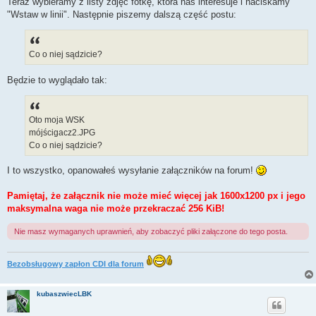
Teraz wybieramy z listy zdjęć fotkę, która nas interesuje i naciskamy
"Wstaw w linii". Następnie piszemy dalszą część postu:
Co o niej sądzicie?
Będzie to wyglądało tak:
Oto moja WSK
mójścigacz2.JPG
Co o niej sądzicie?
I to wszystko, opanowałeś wysyłanie załączników na forum!
Pamiętaj, że załącznik nie może mieć więcej jak 1600x1200 px i jego
maksymalna waga nie może przekraczać 256 KiB!
Nie masz wymaganych uprawnień, aby zobaczyć pliki załączone do tego posta.
Bezobsługowy zapłon CDI dla forum
kubaszwiecLBK