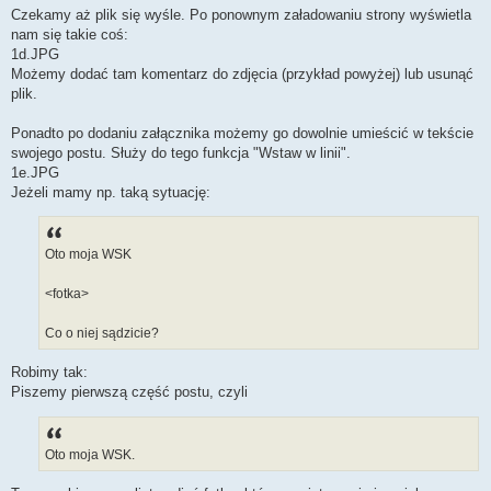
Czekamy aż plik się wyśle. Po ponownym załadowaniu strony wyświetla
nam się takie coś:
1d.JPG
Możemy dodać tam komentarz do zdjęcia (przykład powyżej) lub usunąć
plik.
Ponadto po dodaniu załącznika możemy go dowolnie umieścić w tekście
swojego postu. Służy do tego funkcja "Wstaw w linii".
1e.JPG
Jeżeli mamy np. taką sytuację:
Oto moja WSK
<fotka>
Co o niej sądzicie?
Robimy tak:
Piszemy pierwszą część postu, czyli
Oto moja WSK.