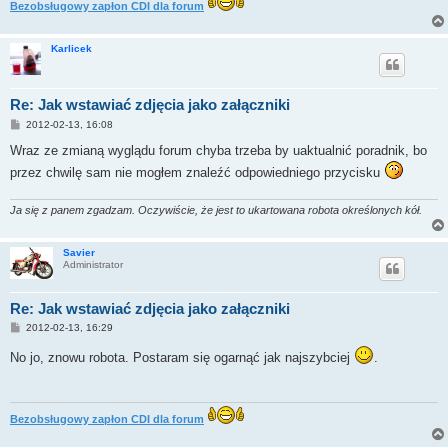
Bezobsługowy zapłon CDI dla forum
Karlicek
Re: Jak wstawiać zdjęcia jako załączniki
P
2012-02-13, 16:08
o
s
Wraz ze zmianą wyglądu forum chyba trzeba by uaktualnić poradnik, bo
t
przez chwilę sam nie mogłem znaleźć odpowiedniego przycisku
Ja się z panem zgadzam. Oczywiście, że jest to ukartowana robota określonych kół.
Savier
Administrator
Re: Jak wstawiać zdjęcia jako załączniki
P
2012-02-13, 16:29
o
s
No jo, znowu robota. Postaram się ogarnąć jak najszybciej
.
t
Bezobsługowy zapłon CDI dla forum