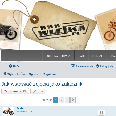
STRONA GŁÓWNA
FAQ
PORTAL
BA
FAQ
Zarejestruj się
Zaloguj się
Wykaz forów
Ogólne
Regulamin
Jak wstawiać zdjęcia jako załączniki
Odpowiedz
1
2
3
Następna
Posty: 44
Savier
Administrator