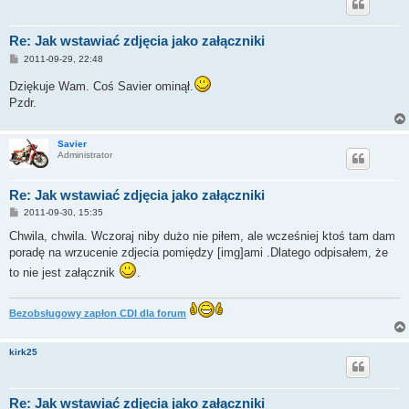
Re: Jak wstawiać zdjęcia jako załączniki
P
2011-09-29, 22:48
o
s
Dziękuje Wam. Coś Savier ominął.
t
Pzdr.
Savier
Administrator
Re: Jak wstawiać zdjęcia jako załączniki
P
2011-09-30, 15:35
o
s
Chwila, chwila. Wczoraj niby dużo nie piłem, ale wcześniej ktoś tam dam
t
poradę na wrzucenie zdjecia pomiędzy [img]ami .Dlatego odpisałem, że
to nie jest załącznik
.
Bezobsługowy zapłon CDI dla forum
kirk25
Re: Jak wstawiać zdjęcia jako załączniki