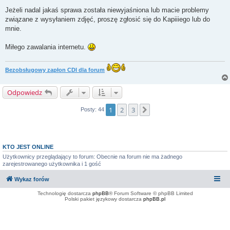
Jeżeli nadal jakaś sprawa została niewyjaśniona lub macie problemy
związane z wysyłaniem zdjęć, proszę zgłosić się do Kapiiiego lub do
mnie.
Miłego zawalania internetu.
Bezobsługowy zapłon CDI dla forum
Odpowiedz
1
2
3
Następna
Posty: 44
KTO JEST ONLINE
Użytkownicy przeglądający to forum: Obecnie na forum nie ma żadnego
zarejestrowanego użytkownika i 1 gość
Wykaz forów
Technologię dostarcza
phpBB
® Forum Software © phpBB Limited
Polski pakiet językowy dostarcza
phpBB.pl