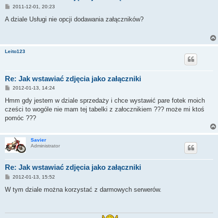
P
2011-12-01, 20:23
o
s
A dziale Usługi nie opcji dodawania załączników?
t
Leito123
Re: Jak wstawiać zdjęcia jako załączniki
P
2012-01-13, 14:24
o
s
Hmm gdy jestem w dziale sprzedaży i chce wystawić pare fotek moich
t
cześci to wogóle nie mam tej tabelki z załocznikiem ??? może mi ktoś
pomóc ???
Savier
Administrator
Re: Jak wstawiać zdjęcia jako załączniki
P
2012-01-13, 15:52
o
s
W tym dziale można korzystać z darmowych serwerów.
t