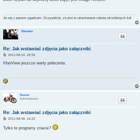
t
Ja się z panem zgadzam. Oczywiście, że jest to ukartowana robota określonych kół.
Skinder
Re: Jak wstawiać zdjęcia jako załączniki
P
2011-08-10, 18:54
o
s
IrfanView jeszcze warty polecenia.
t
Savier
Administrator
Re: Jak wstawiać zdjęcia jako załączniki
P
2011-08-30, 14:22
o
s
Tylko te programy znacie?
t