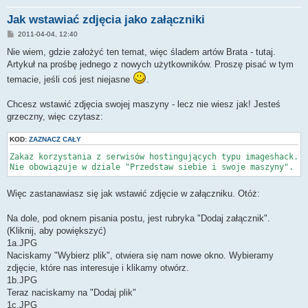
Jak wstawiać zdjęcia jako załączniki
P
2011-04-04, 12:40
o
s
Nie wiem, gdzie założyć ten temat, więc śladem artów Brata - tutaj.
t
Artykuł na prośbę jednego z nowych użytkowników. Proszę pisać w tym
temacie, jeśli coś jest niejasne
.
Chcesz wstawić zdjęcia swojej maszyny - lecz nie wiesz jak! Jesteś
grzeczny, więc czytasz:
KOD:
ZAZNACZ CAŁY
Zakaz korzystania z serwisów hostingujących typu imageshack.us
Nie obowiązuje w dziale "Przedstaw siebie i swoje maszyny".
Więc zastanawiasz się jak wstawić zdjęcie w załączniku. Otóż:
Na dole, pod oknem pisania postu, jest rubryka "Dodaj załącznik".
(Kliknij, aby powiększyć)
1a.JPG
Naciskamy "Wybierz plik", otwiera się nam nowe okno. Wybieramy
zdjęcie, które nas interesuje i klikamy otwórz.
1b.JPG
Teraz naciskamy na "Dodaj plik"
1c.JPG