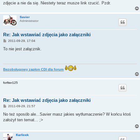
zdjęcie a nie da się. Niestety teraz musze link rzucić. Pzdr.
Savier
Administrator
Re: Jak wstawiać zdjęcia jako załączniki
P
2011-09-29, 17:04
o
s
To nie jest załącznik.
t
Bezobsługowy zapłon CDI dla forum
forfiter125
Re: Jak wstawiać zdjęcia jako załączniki
P
2011-09-29, 21:57
o
s
No też sposób ale...Savier masz jakies wytłumaczenie? W końcu ktoś
t
założył ten temat... ;>
Karlicek