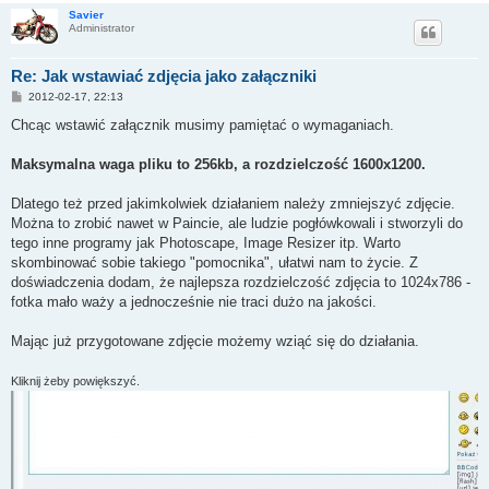
Savier
Administrator
Re: Jak wstawiać zdjęcia jako załączniki
P
2012-02-17, 22:13
o
s
Chcąc wstawić załącznik musimy pamiętać o wymaganiach.
t
Maksymalna waga pliku to 256kb, a rozdzielczość 1600x1200.
Dlatego też przed jakimkolwiek działaniem należy zmniejszyć zdjęcie.
Można to zrobić nawet w Paincie, ale ludzie pogłówkowali i stworzyli do
tego inne programy jak Photoscape, Image Resizer itp. Warto
skombinować sobie takiego "pomocnika", ułatwi nam to życie. Z
doświadczenia dodam, że najlepsza rozdzielczość zdjęcia to 1024x786 -
fotka mało waży a jednocześnie nie traci dużo na jakości.
Mając już przygotowane zdjęcie możemy wziąć się do działania.
Kliknij żeby powiększyć.