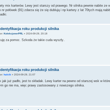
ety mix karterów. Lewy jest starszy od prawego. Nr silnika pewnie nabite ze
 nr połówek (91) zdarza się że się dublują i np kartery z lat 70tych mają nabi
adki.
Identyfikacja roku produkcji silnika
tor:
KolekcjonerPRL
»
2024-09-29, 20:18
kuję za pomoc. Szkoda że takie cuda wyszły..
Identyfikacja roku produkcji silnika
tor:
halcik
»
2024-09-29, 21:07
k jak już padło, jest to składak. Lewy karter na pewno od starszej wsk w któ
ym go nie ma, więc prawy zastosowany z nowszego silnika.