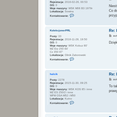
Rejestracja:
2016-02-26, 00:53
o
GG:
0
s
Niest
Moje maszyny:
WSK M06 B3 1979r
t
Co do
Lokalizacja:
Sowina
S
przyp
Kontaktowanie:
k
o
n
t
Re: 
a
KolekcjonerPRL
k
P
au
Posty:
33
t
o
Rejestracja:
2016-11-28, 19:50
u
s
Dzię
GG:
0
j
t
Moje maszyny:
WSK Kobuz 80'
s
MZ Etz 250 84'
i
Cz 350 87'
ę
Lokalizacja:
Glinik Zaborowski
z
S
a
Kontaktowanie:
k
d
o
a
n
m
t
s
Re: 
a
k
halcik
k
y
P
au
Posty:
2278
t
7
o
Rejestracja:
2015-11-30, 09:25
u
7
s
To ta
GG:
0
j
1
t
Moje maszyny:
WSK KOS 85 i inne
s
praw
MZ ES 250/2 i inne
i
WFM OSA M52 i M50
ę
Lokalizacja:
Kutno
z
S
K
Kontaktowanie:
k
o
o
l
n
e
t
k