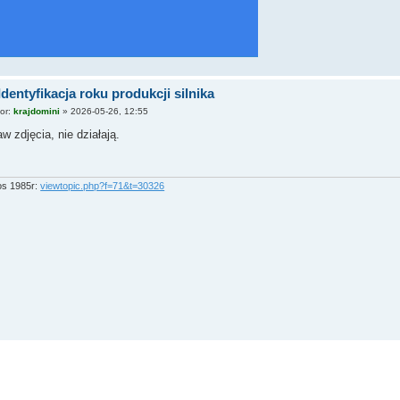
Identyfikacja roku produkcji silnika
tor:
krajdomini
»
2026-05-26, 12:55
w zdjęcia, nie działają.
os 1985r:
viewtopic.php?f=71&t=30326