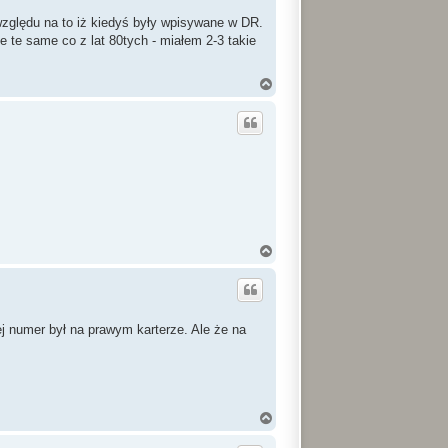
 względu na to iż kiedyś były wpisywane w DR.
te te same co z lat 80tych - miałem 2-3 takie
N
a
g
ó
r
ę
N
a
g
ó
r
ę
rej numer był na prawym karterze. Ale że na
N
a
g