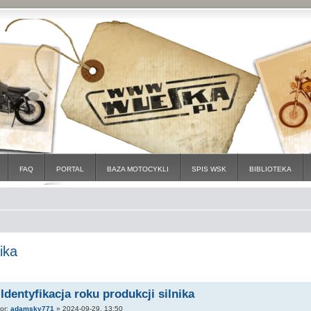
FAQ
PORTAL
BAZA MOTOCYKLI
SPIS WSK
BIBLIOTEKA
ika
 Identyfikacja roku produkcji silnika
tor:
adamsky771
»
2024-09-29, 13:50