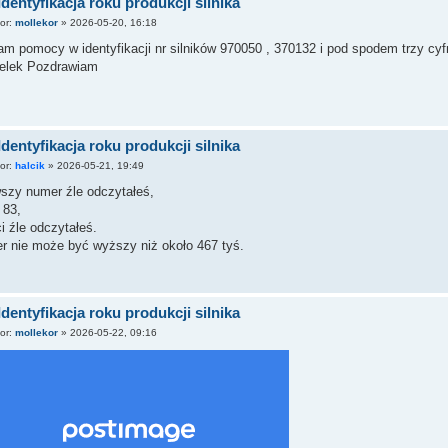
Identyfikacja roku produkcji silnika
tor:
mollekor
»
2026-05-20, 16:18
m pomocy w identyfikacji nr silników 970050 , 370132 i pod spodem trzy cyf
lelek Pozdrawiam
Identyfikacja roku produkcji silnika
tor:
halcik
»
2026-05-21, 19:49
wszy numer źle odczytałeś,
 83,
i źle odczytałeś.
r nie może być wyższy niż około 467 tyś.
Identyfikacja roku produkcji silnika
tor:
mollekor
»
2026-05-22, 09:16