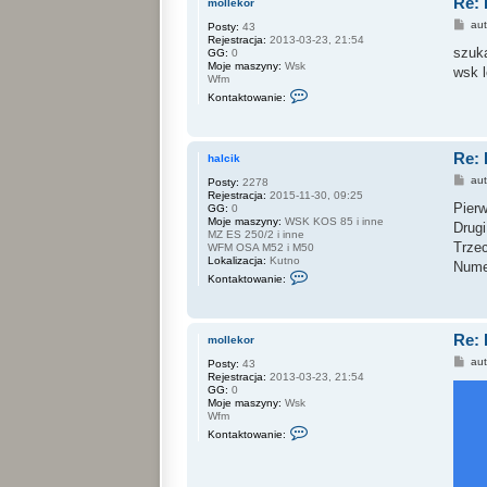
Re: 
a
c
mollekor
k
j
P
au
Posty:
43
t
o
o
Rejestracja:
2013-03-23, 21:54
u
n
s
szuka
GG:
0
j
e
t
Moje maszyny:
Wsk
s
r
wsk 
Wfm
i
P
S
ę
R
Kontaktowanie:
k
z
L
o
h
n
a
t
l
Re: 
a
c
halcik
k
i
P
au
Posty:
2278
t
k
o
Rejestracja:
2015-11-30, 09:25
u
s
Pier
GG:
0
j
t
Moje maszyny:
WSK KOS 85 i inne
s
Drugi
MZ ES 250/2 i inne
i
Trzec
WFM OSA M52 i M50
ę
Lokalizacja:
Kutno
z
Nume
S
m
Kontaktowanie:
k
o
o
l
n
l
t
e
Re: 
a
k
mollekor
k
o
P
au
Posty:
43
t
r
o
Rejestracja:
2013-03-23, 21:54
u
s
GG:
0
j
t
Moje maszyny:
Wsk
s
Wfm
i
S
ę
Kontaktowanie:
k
z
o
h
n
a
t
l