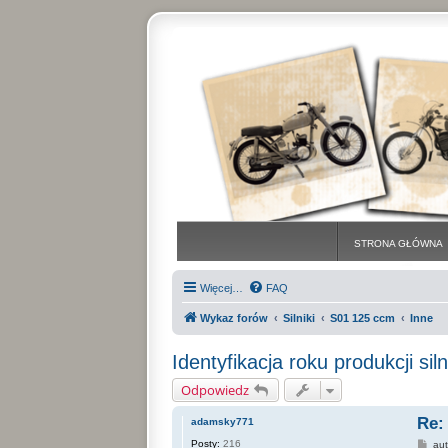
STRONA GŁÓWNA
Więcej…
FAQ
Wykaz forów
Silniki
S01 125 ccm
Inne
Identyfikacja roku produkcji siln
Odpowiedz
Re:
adamsky771
Posty:
216
P
au