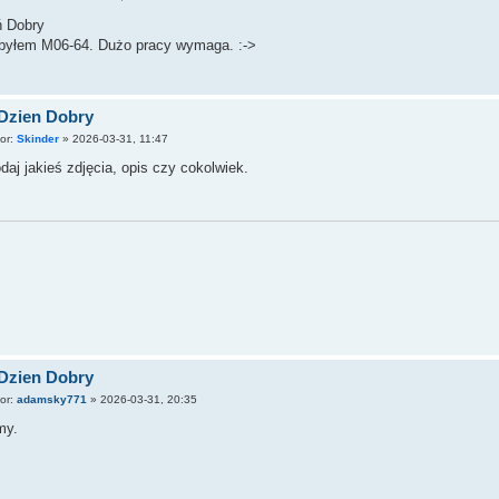
ń Dobry
byłem M06-64. Dużo pracy wymaga. :->
Dzien Dobry
tor:
Skinder
»
2026-03-31, 11:47
daj jakieś zdjęcia, opis czy cokolwiek.
Dzien Dobry
tor:
adamsky771
»
2026-03-31, 20:35
my.