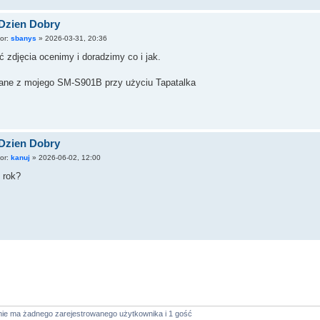
Dzien Dobry
tor:
sbanys
»
2026-03-31, 20:36
 zdjęcia ocenimy i doradzimy co i jak.
ane z mojego SM-S901B przy użyciu Tapatalka
Dzien Dobry
tor:
kanuj
»
2026-06-02, 12:00
 rok?
nie ma żadnego zarejestrowanego użytkownika i 1 gość