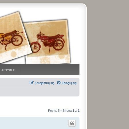
ARTYKLE
Zarejestruj się
Zaloguj się
Posty: 5 • Strona
1
z
1