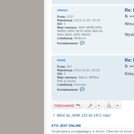
n
k
t
i
Re: 
a
n
sbanys
k
d
P
au
Posty:
1237
t
e
o
Rejestracja:
2013-12-29, 20:10
u
r
s
Wrzuć
GG:
0
j
t
Moje maszyny:
WSK M06B,WSK
s
M06B1,WSK M150,WSK M06-64,
i
Wysł
WSK M06L,WSK M06Z2
ę
Lokalizacja:
Wolbrom
z
S
a
Kontaktowanie:
k
d
o
a
n
m
t
s
Re: 
a
k
kanuj
k
y
P
au
Posty:
307
t
7
o
Rejestracja:
2011-10-21, 20:12
u
7
s
Który
GG:
0
j
1
t
Moje maszyny:
Wsk-ki, WFM-ki
s
SHL-ki,Junak,
i
Lokalizacja:
Parczew
ę
S
z
Kontaktowanie:
k
s
o
b
n
a
t
n
Odpowiedz
a
y
k
s
t
Wróć do „WSK 125 do 1971 roku”
u
j
s
KTO JEST ONLINE
i
ę
Użytkownicy przeglądający to forum: Obecnie na forum 