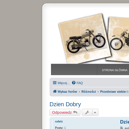
STRONA GŁÓWNA
Więcej…
FAQ
Wykaz forów
Różności
Przedstaw siebie 
Dzien Dobry
Odpowiedz
Dzi
rafalz
Posty:
1
P
au