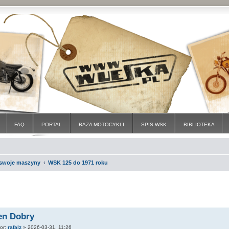
FAQ
PORTAL
BAZA MOTOCYKLI
SPIS WSK
BIBLIOTEKA
i swoje maszyny
WSK 125 do 1971 roku
en Dobry
tor:
rafalz
»
2026-03-31, 11:26