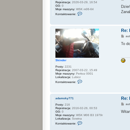
Rejestracja:
2026-03-29, 16:54
o
GG:
0
s
Dzie
Moje maszyny:
WSK m06-64
t
Zana
S
Kontaktowanie:
k
o
n
t
Re: 
a
k
P
au
t
o
u
s
To do
j
t
s
i
ę
z
Skinder
r
a
Posty:
2231
f
Rejestracja:
2007-03-22, 15:49
a
Moje maszyny:
Perkoz 0001
l
Lokalizacja:
Lubicz
z
S
Kontaktowanie:
k
o
n
t
Re: 
a
adamsky771
k
P
au
Posty:
216
t
o
Rejestracja:
2016-02-26, 00:53
u
s
Wita
GG:
0
j
t
Moje maszyny:
WSK M06 B3 1979r
s
Lokalizacja:
Sowina
i
S
ę
Kontaktowanie:
k
z
o
S