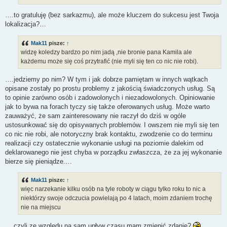
….to gratuluję (bez sarkazmu), ale może kluczem do sukcesu jest Twoja
lokalizacja?…
Mak11
pisze:
↑
widzę koledzy bardzo po nim jadą ,nie bronie pana Kamila ale
każdemu może się coś przytrafić (nie myli się ten co nic nie robi).
….jedziemy po nim? W tym i jak dobrze pamiętam w innych wątkach
opisane zostały po prostu problemy z jakością świadczonych usług. Są
to opinie zarówno osób i zadowolonych i niezadowolonych. Opiniowanie
jak to bywa na forach tyczy się także oferowanych usług. Może warto
zauważyć, że sam zainteresowany nie raczył do dziś w ogóle
ustosunkować się do opisywanych problemów. I owszem nie myli się ten
co nic nie robi, ale notoryczny brak kontaktu, zwodzenie co do terminu
realizacji czy ostatecznie wykonanie usługi na poziomie dalekim od
deklarowanego nie jest chyba w porządku zwłaszcza, że za jej wykonanie
bierze się pieniądze.…
Mak11
pisze:
↑
więc narzekanie kilku osób na tyle roboty w ciągu tylko roku to nic a
niektórzy swoje odczucia powielają po 4 latach, moim zdaniem trochę
nie na miejscu
….czyli ze względu na sam upływ czasu mam zmienić zdanie?
...