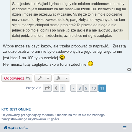
Sam jesteś troll Majkel i grinch ,nigdy nie miałem problemów a terminy
wiadome to jest manufaktura nie masowka rzędu 100 kierownic i lag na
dzień i może się przesuwać w czasie. Myślę że to nie moje położenie
ma znaczenie , tylko zawsze dołożę parę złotych do wyceny ale co tam
się tłumaczyć, chłopaki macie problem? To piszcie do niego a nie
jebiecie po mojej opinii i po mnie , pisze jak jest a nie jak bylo , jak tak
dalej pójdzie to forum zdechnie, aż nie chce mi się tu zaglądać
Wtopę może zaliczyć każdy, ale trzeba próbować to naprawić... Zresztą
za dużo osób z forum nie było zadowolonych z jego usługi,więc to nie
jest błąd 1 na 100 tylko częściej
Nie musisz tutaj zaglądać, skoro forum zdechnie
Odpowiedz
Strona
11
z
11
1
7
8
9
10
11
Poprzednia
Posty: 208
…
KTO JEST ONLINE
Użytkownicy przeglądający to forum: Obecnie na forum nie ma żadnego
zarejestrowanego użytkownika i 2 gości
Wykaz forów