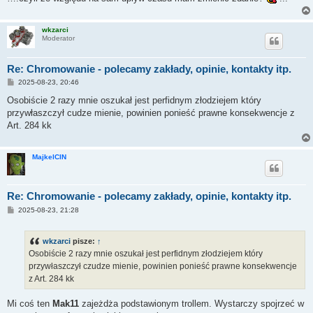
wkzarci
Moderator
Re: Chromowanie - polecamy zakłady, opinie, kontakty itp.
P
2025-08-23, 20:46
o
s
Osobiście 2 razy mnie oszukał jest perfidnym złodziejem który
t
przywłaszczył cudze mienie, powinien ponieść prawne konsekwencje z
Art. 284 kk
MajkelCIN
Re: Chromowanie - polecamy zakłady, opinie, kontakty itp.
P
2025-08-23, 21:28
o
s
t
wkzarci
pisze:
↑
Osobiście 2 razy mnie oszukał jest perfidnym złodziejem który
przywłaszczył czudze mienie, powinien ponieść prawne konsekwencje
z Art. 284 kk
Mi coś ten
Mak11
zajeżdża podstawionym trollem. Wystarczy spojrzeć w