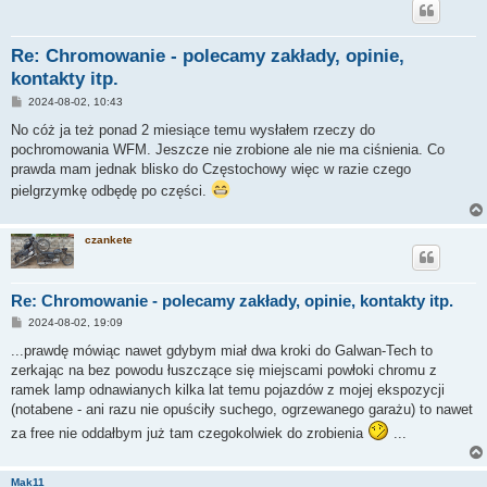
Re: Chromowanie - polecamy zakłady, opinie,
kontakty itp.
P
2024-08-02, 10:43
o
s
No cóż ja też ponad 2 miesiące temu wysłałem rzeczy do
t
pochromowania WFM. Jeszcze nie zrobione ale nie ma ciśnienia. Co
prawda mam jednak blisko do Częstochowy więc w razie czego
pielgrzymkę odbędę po części.
czankete
Re: Chromowanie - polecamy zakłady, opinie, kontakty itp.
P
2024-08-02, 19:09
o
s
...prawdę mówiąc nawet gdybym miał dwa kroki do Galwan-Tech to
t
zerkając na bez powodu łuszczące się miejscami powłoki chromu z
ramek lamp odnawianych kilka lat temu pojazdów z mojej ekspozycji
(notabene - ani razu nie opuściły suchego, ogrzewanego garażu) to nawet
za free nie oddałbym już tam czegokolwiek do zrobienia
...
Mak11