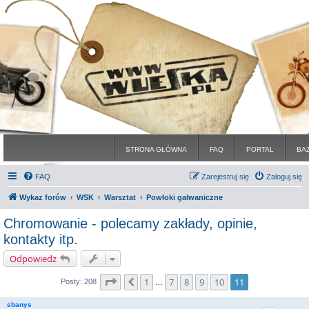
STRONA GŁÓWNA
FAQ
PORTAL
BA
FAQ
Zarejestruj się
Zaloguj się
Wykaz forów
WSK
Warsztat
Powłoki galwaniczne
Chromowanie - polecamy zakłady, opinie,
kontakty itp.
Odpowiedz
Strona
11
z
11
1
7
8
9
10
11
Poprzednia
Posty: 208
…
sbanys