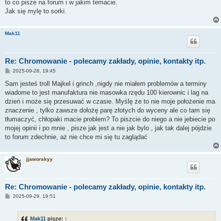
to co pisze na forum i w jakim temacie.
Jak się mylę to sorki.
Mak11
Re: Chromowanie - polecamy zakłady, opinie, kontakty itp.
P
2025-09-28, 19:45
o
s
Sam jesteś troll Majkel i grinch ,nigdy nie miałem problemów a terminy
t
wiadome to jest manufaktura nie masowka rzędu 100 kierownic i lag na
dzień i może się przesuwać w czasie. Myślę że to nie moje położenie ma
znaczenie , tylko zawsze dołożę parę złotych do wyceny ale co tam się
tłumaczyć, chłopaki macie problem? To piszcie do niego a nie jebiecie po
mojej opinii i po mnie , pisze jak jest a nie jak bylo , jak tak dalej pójdzie
to forum zdechnie, aż nie chce mi się tu zaglądać
jjaworskyy
Re: Chromowanie - polecamy zakłady, opinie, kontakty itp.
P
2025-09-29, 19:51
o
s
t
Mak11
pisze:
↑