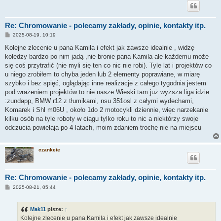
Re: Chromowanie - polecamy zakłady, opinie, kontakty itp.
P
2025-08-19, 10:19
o
s
Kolejne zlecenie u pana Kamila i efekt jak zawsze idealnie , widzę
t
koledzy bardzo po nim jadą ,nie bronie pana Kamila ale każdemu może
się coś przytrafić (nie myli się ten co nic nie robi). Tyle lat i projektów co
u niego zrobiłem to chyba jeden lub 2 elementy poprawiane, w miarę
szybko i bez spięć, oglądając inne realizacje z całego tygodnia jestem
pod wrażeniem projektów to nie nasze Wieski tam już wyższa liga idzie
:zundapp, BMW r12 z tłumikami, nsu 351osl z całymi wydechami,
Komarek i Shl m06U , około 1do 2 motocykli dziennie, więc narzekanie
kilku osób na tyle roboty w ciągu tylko roku to nic a niektórzy swoje
odczucia powielają po 4 latach, moim zdaniem trochę nie na miejscu
czankete
Re: Chromowanie - polecamy zakłady, opinie, kontakty itp.
P
2025-08-21, 05:44
o
s
t
Mak11
pisze:
↑
Kolejne zlecenie u pana Kamila i efekt jak zawsze idealnie