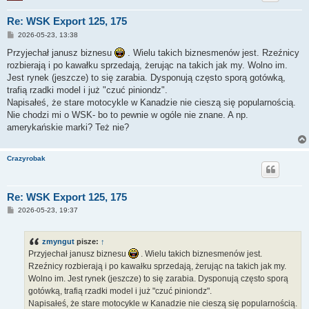
Re: WSK Export 125, 175
P
2026-05-23, 13:38
o
s
Przyjechał janusz biznesu
. Wielu takich biznesmenów jest. Rzeźnicy
t
rozbierają i po kawałku sprzedają, żerując na takich jak my. Wolno im.
Jest rynek (jeszcze) to się zarabia. Dysponują często sporą gotówką,
trafią rzadki model i już "czuć piniondz".
Napisałeś, że stare motocykle w Kanadzie nie cieszą się popularnością.
Nie chodzi mi o WSK- bo to pewnie w ogóle nie znane. A np.
amerykańskie marki? Też nie?
Crazyrobak
Re: WSK Export 125, 175
P
2026-05-23, 19:37
o
s
t
zmyngut
pisze:
↑
Przyjechał janusz biznesu
. Wielu takich biznesmenów jest.
Rzeźnicy rozbierają i po kawałku sprzedają, żerując na takich jak my.
Wolno im. Jest rynek (jeszcze) to się zarabia. Dysponują często sporą
gotówką, trafią rzadki model i już "czuć piniondz".
Napisałeś, że stare motocykle w Kanadzie nie cieszą się popularnością.