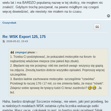
wielu lat i ma BARDZO popularną nazwę w tej okolicy, nie mogłem nic
znaleźć. Gdybym trochę poszperał, na pewno mógłbym się czegoś
więcej dowiedzieć, ale niestety nie miałem na to czasu.
Crazyrobak
Re: WSK Export 125, 175
P
2026-05-22, 23:43
o
s
t
zmyngut
pisze:
↑
1. Trzeba Ci podziękować, że pokazałeś motocykle na forum- to
najbardziej właściwe miejsce (nie jakieś fejs zbuki).
2. Błędami się nie przejmuj- nikt nie zwrócił uwagi- wszyscy się gapią
na zdjęcia. Zresztą bardzo dobrze wszystko opisałeś. Poproszę więcej
szczegółów.
3. Bardzo ładnie zachowane motocykle- szczególnie "czwórka".
Przebiegi to raczej 176 i 17 mil, co nie zmienia faktu, że masz "nówki".
Zdajesz sobie sprawę ile tysięcy ludzi Ci teraz zazdrości?
. Ja
też.
Haha, bardzo dziękuję! Szczerze mówiąc, nie wiem, jaki jest przebieg, bo
w niektórych modelach WSK ostatnia cyfra licznika wskazuje setki
metrów. Masz rację, cokolwiek to jest, to bardzo niski przebieg! Silnik