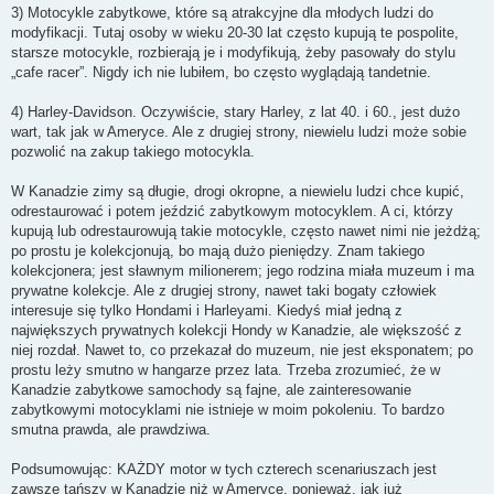
3) Motocykle zabytkowe, które są atrakcyjne dla młodych ludzi do
modyfikacji. Tutaj osoby w wieku 20-30 lat często kupują te pospolite,
starsze motocykle, rozbierają je i modyfikują, żeby pasowały do ​​stylu
„cafe racer”. Nigdy ich nie lubiłem, bo często wyglądają tandetnie.
4) Harley-Davidson. Oczywiście, stary Harley, z lat 40. i 60., jest dużo
wart, tak jak w Ameryce. Ale z drugiej strony, niewielu ludzi może sobie
pozwolić na zakup takiego motocykla.
W Kanadzie zimy są długie, drogi okropne, a niewielu ludzi chce kupić,
odrestaurować i potem jeździć zabytkowym motocyklem. A ci, którzy
kupują lub odrestaurowują takie motocykle, często nawet nimi nie jeżdżą;
po prostu je kolekcjonują, bo mają dużo pieniędzy. Znam takiego
kolekcjonera; jest sławnym milionerem; jego rodzina miała muzeum i ma
prywatne kolekcje. Ale z drugiej strony, nawet taki bogaty człowiek
interesuje się tylko Hondami i Harleyami. Kiedyś miał jedną z
największych prywatnych kolekcji Hondy w Kanadzie, ale większość z
niej rozdał. Nawet to, co przekazał do muzeum, nie jest eksponatem; po
prostu leży smutno w hangarze przez lata. Trzeba zrozumieć, że w
Kanadzie zabytkowe samochody są fajne, ale zainteresowanie
zabytkowymi motocyklami nie istnieje w moim pokoleniu. To bardzo
smutna prawda, ale prawdziwa.
Podsumowując: KAŻDY motor w tych czterech scenariuszach jest
zawsze tańszy w Kanadzie niż w Ameryce, ponieważ, jak już