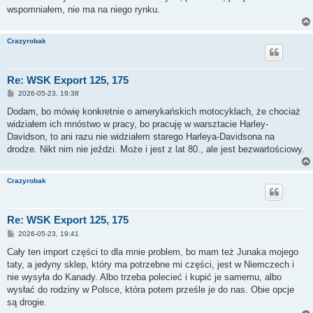
wspomniałem, nie ma na niego rynku.
Crazyrobak
Re: WSK Export 125, 175
P
2026-05-23, 19:38
o
s
Dodam, bo mówię konkretnie o amerykańskich motocyklach, że chociaż
t
widziałem ich mnóstwo w pracy, bo pracuję w warsztacie Harley-
Davidson, to ani razu nie widziałem starego Harleya-Davidsona na
drodze. Nikt nim nie jeździ. Może i jest z lat 80., ale jest bezwartościowy.
Crazyrobak
Re: WSK Export 125, 175
P
2026-05-23, 19:41
o
s
Cały ten import części to dla mnie problem, bo mam też Junaka mojego
t
taty, a jedyny sklep, który ma potrzebne mi części, jest w Niemczech i
nie wysyła do Kanady. Albo trzeba polecieć i kupić je samemu, albo
wysłać do rodziny w Polsce, która potem prześle je do nas. Obie opcje
są drogie.