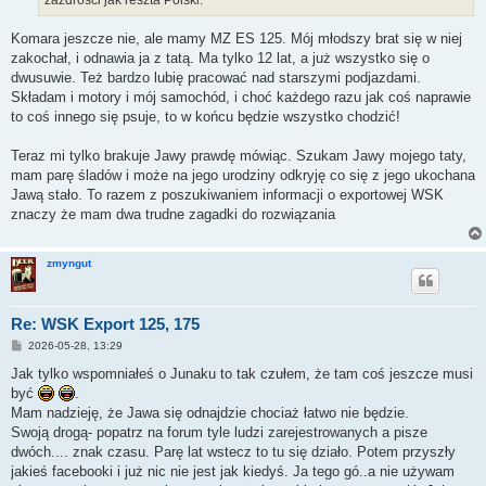
Komara jeszcze nie, ale mamy MZ ES 125. Mój młodszy brat się w niej
zakochał, i odnawia ja z tatą. Ma tylko 12 lat, a już wszystko się o
dwusuwie. Też bardzo lubię pracować nad starszymi podjazdami.
Składam i motory i mój samochód, i choć każdego razu jak coś naprawie
to coś innego się psuje, to w końcu będzie wszystko chodzić!
Teraz mi tylko brakuje Jawy prawdę mówiąc. Szukam Jawy mojego taty,
mam parę śladów i może na jego urodziny odkryję co się z jego ukochana
Jawą stało. To razem z poszukiwaniem informacji o exportowej WSK
znaczy że mam dwa trudne zagadki do rozwiązania
zmyngut
Re: WSK Export 125, 175
P
2026-05-28, 13:29
o
s
Jak tylko wspomniałeś o Junaku to tak czułem, że tam coś jeszcze musi
t
być
.
Mam nadzieję, że Jawa się odnajdzie chociaż łatwo nie będzie.
Swoją drogą- popatrz na forum tyle ludzi zarejestrowanych a pisze
dwóch.... znak czasu. Parę lat wstecz to tu się działo. Potem przyszły
jakieś facebooki i już nic nie jest jak kiedyś. Ja tego gó..a nie używam