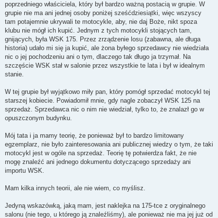
poprzedniego właściciela, który był bardzo ważną postacią w grupie. W
grupie nie ma ani jednej osoby poniżej sześćdziesiątki, więc wszyscy
tam potajemnie ukrywali te motocykle, aby, nie daj Boże, nikt spoza
klubu nie mógł ich kupić. Jednym z tych motocykli stojących tam,
gnijących, była WSK 175. Przez zrządzenie losu (zabawna, ale długa
historia) udało mi się ja kupić, ale żona byłego sprzedawcy nie wiedziała
nic o jej pochodzeniu ani o tym, dlaczego tak długo ja trzymał. Na
szczęście WSK stał w salonie przez wszystkie te lata i był w idealnym
stanie.
W tej grupie był wyjątkowo miły pan, który pomógł sprzedać motocykl tej
starszej kobiecie. Powiadomił mnie, gdy nagle zobaczył WSK 125 na
sprzedaż. Sprzedawca nic o nim nie wiedział, tylko to, że znalazł go w
opuszczonym budynku.
Mój tata i ja mamy teorię, że ponieważ był to bardzo limitowany
egzemplarz, nie było zainteresowania ani publicznej wiedzy o tym, że taki
motocykl jest w ogóle na sprzedaż. Teorię tę potwierdza fakt, że nie
mogę znaleźć ani jednego dokumentu dotyczącego sprzedaży ani
importu WSK.
Mam kilka innych teorii, ale nie wiem, co myślisz.
Jedyną wskazówką, jaką mam, jest naklejka na 175-tce z oryginalnego
salonu (nie tego, u którego ją znaleźliśmy), ale ponieważ nie ma jej już od