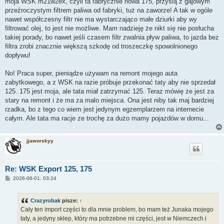
moja WSK m21w2ex, czyli ta fabrycznie nowa 175, przyślą z gajowym
przeźroczystym filtrem paliwa od fabryki, tuż na zaworze! A tak w ogóle
nawet współczesny filtr nie ma wystarczająco małe dziurki aby wy
filtrować olej, to jest nie możliwe. Mam nadzieję że nikt się nie posłucha
takiej porady, bo nawet jeśli czasem filtr zwalnia pływ paliwa, to jazda bez
filtra zrobi znacznie większą szkodę od troszeczkę spowolnionego
dopływu!
No! Praca super, pieniądze używam na remont mojego auta
zabytkowego, a z WSK na razie próbuje przekonać taty aby nie sprzedał
125. 175 jest moja, ale tata miał zatrzymać 125. Teraz mówię że jest za
stary na remont i że ma za malo miejsca. Ona jest niby tak maj bardziej
rzadka, bo z tego co wiem jest jedynym egzemplarzem na internecie
całym. Ale tata ma racje ze trochę za dużo mamy pojazdów w domu...
jjaworskyy
Re: WSK Export 125, 175
P
2026-06-01, 03:24
o
s
t
Crazyrobak
pisze:
↑
Cały ten import części to dla mnie problem, bo mam też Junaka mojego
taty, a jedyny sklep, który ma potrzebne mi części, jest w Niemczech i