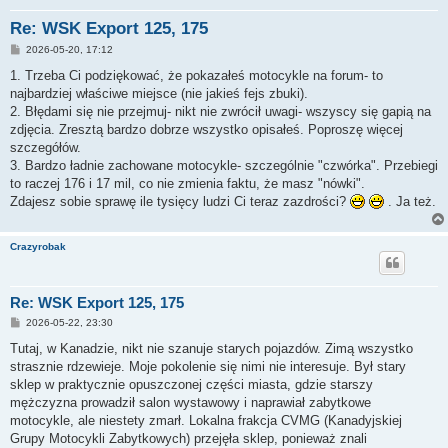
Re: WSK Export 125, 175
P
2026-05-20, 17:12
o
s
1. Trzeba Ci podziękować, że pokazałeś motocykle na forum- to
t
najbardziej właściwe miejsce (nie jakieś fejs zbuki).
2. Błędami się nie przejmuj- nikt nie zwrócił uwagi- wszyscy się gapią na
zdjęcia. Zresztą bardzo dobrze wszystko opisałeś. Poproszę więcej
szczegółów.
3. Bardzo ładnie zachowane motocykle- szczególnie "czwórka". Przebiegi
to raczej 176 i 17 mil, co nie zmienia faktu, że masz "nówki".
Zdajesz sobie sprawę ile tysięcy ludzi Ci teraz zazdrości?
. Ja też.
Crazyrobak
Re: WSK Export 125, 175
P
2026-05-22, 23:30
o
s
Tutaj, w Kanadzie, nikt nie szanuje starych pojazdów. Zimą wszystko
t
strasznie rdzewieje. Moje pokolenie się nimi nie interesuje. Był stary
sklep w praktycznie opuszczonej części miasta, gdzie starszy
mężczyzna prowadził salon wystawowy i naprawiał zabytkowe
motocykle, ale niestety zmarł. Lokalna frakcja CVMG (Kanadyjskiej
Grupy Motocykli Zabytkowych) przejęła sklep, ponieważ znali