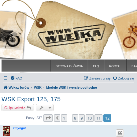
STRONA GŁÓWNA
FAQ
PORTAL
BA
FAQ
Zarejestruj się
Zaloguj się
Wykaz forów
WSK
Modele WSK i wersje pochodne
WSK Export 125, 175
Odpowiedz
Strona
12
z
12
1
8
9
10
11
12
Poprzednia
Posty: 237
…
zmyngut