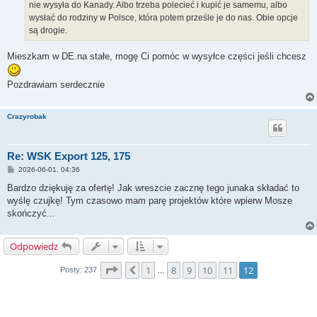
nie wysyła do Kanady. Albo trzeba polecieć i kupić je samemu, albo
wysłać do rodziny w Polsce, która potem prześle je do nas. Obie opcje
są drogie.
Mieszkam w DE.na stałe, mogę Ci pomóc w wysyłce części jeśli chcesz
Pozdrawiam serdecznie
Crazyrobak
Re: WSK Export 125, 175
P
2026-06-01, 04:36
o
s
Bardzo dziękuję za ofertę! Jak wreszcie zacznę tego junaka składać to
t
wyślę czujkę! Tym czasowo mam parę projektów które wpierw Mosze
skończyć...
Odpowiedz
Strona
12
z
12
1
8
9
10
11
12
Poprzednia
Posty: 237
…