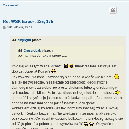
Crazyrobak
Re: WSK Export 125, 175
P
2026-05-26, 19:11
o
s
t
zmyngut
pisze:
↑
Crazyrobak
pisze:
↑
bo mam też Junaka mojego taty
Im dalej w las tym więcej drzew...
Junak też tam jest czyli jest
dobrze. Super. A Komar?
Jak zawsze. Na końcu zawsze są pieniądze, a właściwie ich brak
ale tak jest wszędzie, niezależnie od szerokości geograficznej.
Ja mogę mówić za siebie: po prostu cholernie lubię tę grzebaninę w
tych rupieciach. Mimo, że to trwa długo (mi się nigdzie nie spieszy
)
to radość i satysfakcja jak toto stare żelastwo odpali.... Bezcenne. Jedni
chodzą na ryby, inni sadzą jakieś badyle a ja w garażu.
Pokazałem dzisiaj koledze (też taki normalny inaczej) zdjęcia Twojej
czwórki. Reakcja bezcenna. Nie wiedziałem, że można tak szeroko
oczy otworzyć. Co mówił (właściwie bełkotał) nie przytoczę- zaczęło się
od "O ja pier...." a potem sporo wyrazów na "k"
. Oczywiście
zazdrości jak reszta Polski.