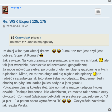
zmyngut
Re: WSK Export 125, 175
P
2026-05-26, 17:46
o
s
t
Crazyrobak
pisze:
↑
bo mam też Junaka mojego taty
Im dalej w las tym więcej drzew...
Junak też tam jest czyli jest
dobrze. Super. A Komar?
Jak zawsze. Na końcu zawsze są pieniądze, a właściwie ich brak
ale
tak jest wszędzie, niezależnie od szerokości geograficznej.
Ja mogę mówić za siebie: po prostu cholernie lubię tę grzebaninę w tych
rupieciach. Mimo, że to trwa długo (mi się nigdzie nie spieszy
) to
radość i satysfakcja jak toto stare żelastwo odpali.... Bezcenne. Jedni
chodzą na ryby, inni sadzą jakieś badyle a ja w garażu.
Pokazałem dzisiaj koledze (też taki normalny inaczej) zdjęcia Twojej
czwórki. Reakcja bezcenna. Nie wiedziałem, że można tak szeroko oczy
otworzyć. Co mówił (właściwie bełkotał) nie przytoczę- zaczęło się od "O
ja pier...." a potem sporo wyrazów na "k"
. Oczywiście zazdrości
jak reszta Polski.