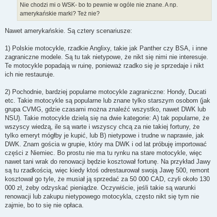
Nie chodzi mi o WSK- bo to pewnie w ogóle nie znane. A np.
amerykańskie marki? Też nie?
Nawet amerykańskie. Są cztery scenariusze:
1) Polskie motocykle, rzadkie Anglixy, takie jak Panther czy BSA, i inne
zagraniczne modele. Są tu tak nietypowe, że nikt się nimi nie interesuje.
Te motocykle popadają w ruinę, ponieważ rzadko się je sprzedaje i nikt
ich nie restauruje.
2) Pochodnie, bardziej popularne motocykle zagraniczne: Hondy, Ducati
etc. Takie motocykle są popularne lub znane tylko starszym osobom (jak
grupa CVMG, gdzie czasami można znaleźć wszystko, nawet DWK lub
NSU). Takie motocykle dzielą się na dwie kategorie: A) tak popularne, że
wszyscy wiedzą, ile są warte i wszyscy chcą za nie takiej fortuny, że
tylko emeryt mógłby je kupić, lub B) nietypowe i trudne w naprawie, jak
DWK. Znam gościa w grupie, który ma DWK i od lat próbuję importować
części z Niemiec. Bo prostu nie ma tu rynku na stare motocykle, więc
nawet tani wrak do renowacji będzie kosztował fortunę. Na przykład Jawy
są tu rzadkością, więc kiedy ktoś odrestaurował swoją Jawę 500, remont
kosztował go tyle, że musiał ją sprzedać za 50 000 CAD, czyli około 130
000 zł, żeby odzyskać pieniądze. Oczywiście, jeśli takie są warunki
renowacji lub zakupu nietypowego motocykla, często nikt się tym nie
zajmie, bo to się nie opłaca.