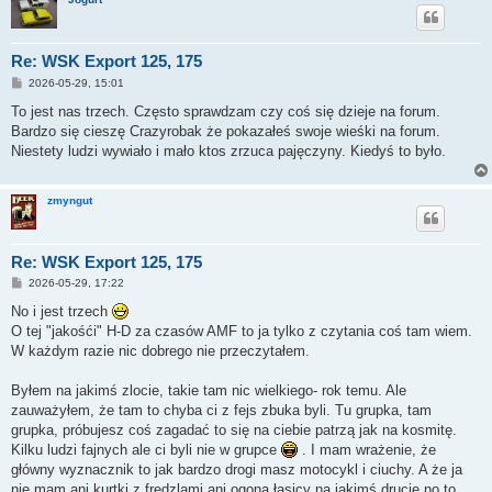
Re: WSK Export 125, 175
P
2026-05-29, 15:01
o
s
To jest nas trzech. Często sprawdzam czy coś się dzieje na forum.
t
Bardzo się cieszę Crazyrobak że pokazałeś swoje wieśki na forum.
Niestety ludzi wywiało i mało ktos zrzuca pajęczyny. Kiedyś to było.
zmyngut
Re: WSK Export 125, 175
P
2026-05-29, 17:22
o
s
No i jest trzech
t
O tej "jakośći" H-D za czasów AMF to ja tylko z czytania coś tam wiem.
W każdym razie nic dobrego nie przeczytałem.
Byłem na jakimś zlocie, takie tam nic wielkiego- rok temu. Ale
zauważyłem, że tam to chyba ci z fejs zbuka byli. Tu grupka, tam
grupka, próbujesz coś zagadać to się na ciebie patrzą jak na kosmitę.
Kilku ludzi fajnych ale ci byli nie w grupce
. I mam wrażenie, że
główny wyznacznik to jak bardzo drogi masz motocykl i ciuchy. A że ja
nie mam ani kurtki z frędzlami ani ogona łasicy na jakimś drucie no to