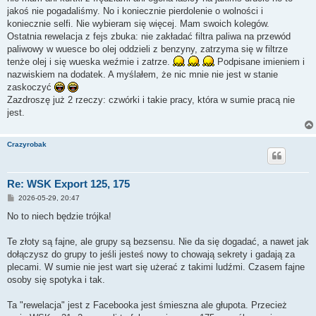
jakoś nie pogadaliśmy. No i koniecznie pierdolenie o wolności i
koniecznie selfi. Nie wybieram się więcej. Mam swoich kolegów.
Ostatnia rewelacja z fejs zbuka: nie zakładać filtra paliwa na przewód
paliwowy w wuesce bo olej oddzieli z benzyny, zatrzyma się w filtrze
tenże olej i się wueska weźmie i zatrze.
Podpisane imieniem i
nazwiskiem na dodatek. A myślałem, że nic mnie nie jest w stanie
zaskoczyć
Zazdroszę już 2 rzeczy: czwórki i takie pracy, która w sumie pracą nie
jest.
Crazyrobak
Re: WSK Export 125, 175
P
2026-05-29, 20:47
o
s
No to niech będzie trójka!
t
Te złoty są fajne, ale grupy są bezsensu. Nie da się dogadać, a nawet jak
dołączysz do grupy to jeśli jesteś nowy to chowają sekrety i gadają za
plecami. W sumie nie jest wart się użerać z takimi ludźmi. Czasem fajne
osoby się spotyka i tak.
Ta "rewelacja" jest z Facebooka jest śmieszna ale głupota. Przecież