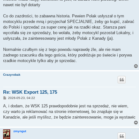
nawet nie był dotarty
Co do zazdrości, to zabawna historia. Pewien Polak usłyszał o tym
motocyklu przede mną i przyjechał SPECJALNIE, żeby go kupić, zabrać
do Polski i sprzedać za super cenę jak na rzadki okaz. Starsza pani
wycofała się ze sprzedaży, bo wolała, żeby motocykl pozostał Lokalny, i
usłyszała, że ​​zainteresowany jest młody Polak z Kanady (ja).
Normalnie czułbym się z tego powodu naprawdę źle, ale nie mam
żadnego szacunku dla tego gościa, który podróżuje po świecie i porywa
rzadkie motocykle tylko aby je sprzedac.
Crazyrobak
Re: WSK Export 125, 175
P
2026-05-23, 04:22
o
s
A, i dodam, że WSK 125 prawdopodobnie jest na sprzedaż, nie wiem,
t
czy warto ja reklamować na stronie internetowej, bo znajduje się w
Kanadzie, ale jeśli myślisz, że będzie zainteresowanie, moge ja wystawic
zmyngut