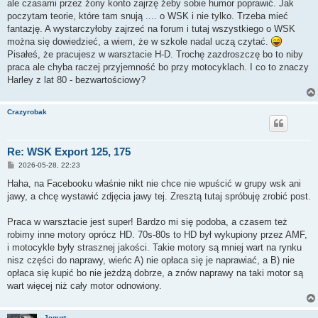
ale czasami przez żony konto zajrzę żeby sobie humor poprawić. Jak
poczytam teorie, które tam snują .... o WSK i nie tylko. Trzeba mieć
fantazję. A wystarczyłoby zajrzeć na forum i tutaj wszystkiego o WSK
można się dowiedzieć, a wiem, że w szkole nadal uczą czytać.
Pisałeś, że pracujesz w warsztacie H-D. Trochę zazdroszczę bo to niby
praca ale chyba raczej przyjemność bo przy motocyklach. I co to znaczy
Harley z lat 80 - bezwartościowy?
Crazyrobak
Re: WSK Export 125, 175
P
2026-05-28, 22:23
o
s
Haha, na Facebooku właśnie nikt nie chce nie wpuścić w grupy wsk ani
t
jawy, a chcę wystawić zdjęcia jawy tej. Zresztą tutaj spróbuję zrobić post.
Praca w warsztacie jest super! Bardzo mi się podoba, a czasem też
robimy inne motory oprócz HD. 70s-80s to HD był wykupiony przez AMF,
i motocykle były strasznej jakości. Takie motory są mniej wart na rynku
nisz części do naprawy, wieńc A) nie opłaca się je naprawiać, a B) nie
opłaca się kupić bo nie jeżdżą dobrze, a znów naprawy na taki motor są
wart więcej niż cały motor odnowiony.
Jogurt