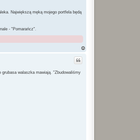
daleka. Największą męką mojego portfela będą
ginale - "Pomarańcz".
N
a
g
ó
r
ę
ego grubasa walaszka mawiają. "Zbudowaliśmy