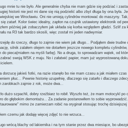
ługo mnie tu nie było. Ale generalnie chyba nie mam gdzie się podziać i zas
ługiej historii nie jest mi dane się nią podzielić albo zbyt długa by ona była.
iejskiej we Wrocławiu. Oni nie umieją cylindrów montować do maszyny. Tak,
k się zatarł. Kolor świec idealny, zapłon na czujnik ustawiony elektronik od
złem później jak zobaczyłem jak układa się korba względem gładzi. Szlif za 
ału na R3 tak bardzo skosili, więc został mi jeden nadwymiar.
rzejdę do rzeczy, długo to zajmie nie wiem jak długo... Podjąłem dwie trudne 
ację, silnik zalałem olejem nie dotarłem jeszcze nowego kompletu cylindrów
 do pieca(miałem na myśli farbę). No a druga, to sprowadzam wątek, od któr
 zabrać swoją WSK z maju. No i załatwić papier, mam już wyprostowaną dok
icielem.
 dorzucę jakieś fotki, na razie stanęło bo nie mam czasu a jak miałem czas
eniem płuc... Pewnie historię uzupełnię, dlaczego się zatarło i dlaczego zde
h zarobkach zajmie z rok, może dwa...
o dużo szpachli, dobry rzeźbiarz to robił. Wyszło też, że mam motocykl po 
ro do głębokim demontażu... Za zadanie postanowiłem to sobie wyprowadzić.
taurowane" mimo że zamierzam robić na oryginał stosując trochę dzisiejszej t
iem czemu jak dodaję więcej zdjęć to nie wrzuca...
ugo wrócą blachy od lakiernika i na tym stanie przez dwa miesiące, bo ubez