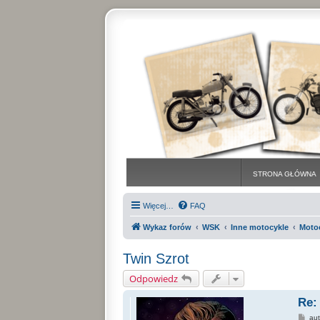
STRONA GŁÓWNA
Więcej…
FAQ
Wykaz forów
WSK
Inne motocykle
Moto
Twin Szrot
Odpowiedz
Re:
P
au