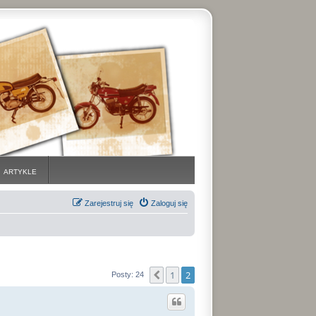
ARTYKLE
Zarejestruj się
Zaloguj się
1
2
Poprzednia
Posty: 24