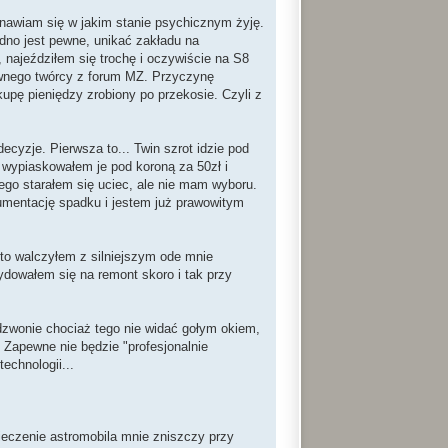
tanawiam się w jakim stanie psychicznym żyję.
 Jedno jest pewne, unikać zakładu na
 najeździłem się trochę i oczywiście na S8
 pewnego twórcy z forum MZ. Przyczynę
kupę pieniędzy zrobiony po przekosie. Czyli z
decyzje. Pierwsza to... Twin szrot idzie pod
, wypiaskowałem je pod koroną za 50zł i
ego starałem się uciec, ale nie mam wyboru.
umentację spadku i jestem już prawowitym
 to walczyłem z silniejszym ode mnie
cydowałem się na remont skoro i tak przy
dzwonie chociaż tego nie widać gołym okiem,
 Zapewne nie będzie "profesjonalnie
echnologii...
pieczenie astromobila mnie zniszczy przy