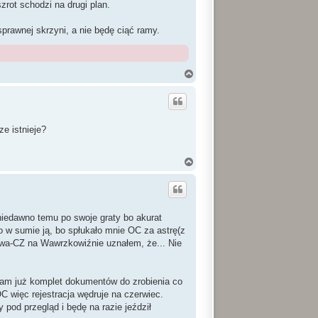
rot schodzi na drugi plan.
prawnej skrzyni, a nie będę ciąć ramy.
N
a
g
ó
r
ę
ze istnieje?
N
a
g
ó
r
ę
niedawno temu po swoje graty bo akurat
 w sumie ją, bo spłukało mnie OC za astrę(z
Jawa-CZ na Wawrzkowiźnie uznałem, że... Nie
am już komplet dokumentów do zrobienia co
C więc rejestracja wędruje na czerwiec.
pod przegląd i będę na razie jeździł