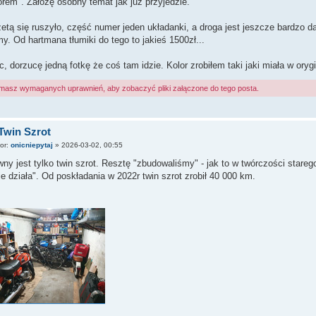
rem". Założę osobny temat jak już przyjedzie.
etą się ruszyło, część numer jeden układanki, a droga jest jeszcze bardzo 
y. Od hartmana tłumiki do tego to jakieś 1500zł...
c, dorzucę jedną fotkę że coś tam idzie. Kolor zrobiłem taki jaki miała w ory
 masz wymaganych uprawnień, aby zobaczyć pliki załączone do tego posta.
Twin Szrot
tor:
onicniepytaj
»
2026-03-02, 00:55
ny jest tylko twin szrot. Resztę "zbudowaliśmy" - jak to w twórczości star
ie działa". Od poskładania w 2022r twin szrot zrobił 40 000 km.