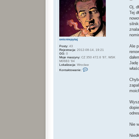
o
s
Oj, d
t
Tej d
nowow
silni
znala
nomin
onicniepytaj
Ale p
Posty:
43
Rejestracja:
2012-08-14, 19:21
renow
GG:
0
dałem
Moje maszyny:
CZ 350 472.6 '87, WSK
M06B3 '84
Jadę
Lokalizacja:
Wrocław
właśc
S
Kontaktowanie:
k
o
Chyba
n
t
zapal
a
moic
k
t
u
Wyszł
j
s
dopie
i
odres
ę
z
o
Nie w
n
i
c
Niedł
n
i