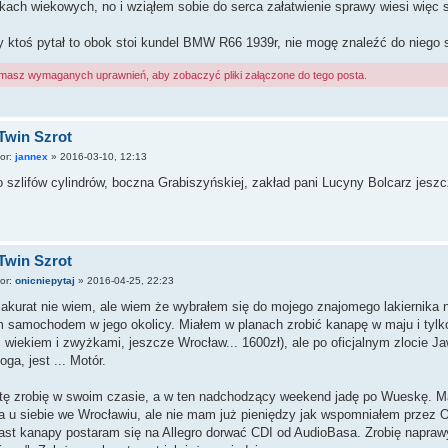
ach wiekowych, no i wziąłem sobie do serca załatwienie sprawy wiesi więc sz
 ktoś pytał to obok stoi kundel BMW R66 1939r, nie mogę znaleźć do niego s
 masz wymaganych uprawnień, aby zobaczyć pliki załączone do tego posta.
Twin Szrot
tor:
jannex
»
2016-03-10, 12:13
 szlifów cylindrów, boczna Grabiszyńskiej, zakład pani Lucyny Bolcarz jeszc
Twin Szrot
tor:
onicniepytaj
»
2016-04-25, 22:23
akurat nie wiem, ale wiem że wybrałem się do mojego znajomego lakiernika 
 samochodem w jego okolicy. Miałem w planach zrobić kanapę w maju i tylko
wiekiem i zwyżkami, jeszcze Wrocław... 1600zł), ale po oficjalnym zlocie 
ga, jest ... Motór.
tę zrobię w swoim czasie, a w ten nadchodzący weekend jadę po Wueskę. M
a u siebie we Wrocławiu, ale nie mam już pieniędzy jak wspomniałem przez O
st kanapy postaram się na Allegro dorwać CDI od AudioBasa. Zrobię naprawy 