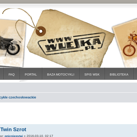
FAQ
PORTAL
BAZA MOTOCYKLI
SPIS WSK
BIBLIOTEKA
cykle czechosłowackie
 Twin Szrot
tor:
onicniepytaj
»
2016-03-10, 02:17