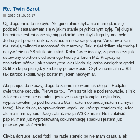
Re: Twin Szrot
P
2016-03-10, 02:17
o
s
Oj, długo mnie tu nie było. Ale generalnie chyba nie mam gdzie się
t
podziać i zastanawiam się w jakim stanie psychicznym żyję. Tej długiej
historii nie jest mi dane się nią podzielić albo zbyt długa by ona była.
Jedno jest pewne, unikać zakładu na nowowiejskiej we Wrocławiu. Oni
nie umieją cylindrów montować do maszyny. Tak, najeździłem się trochę i
oczywiście na S8 silnik się zatarł. Kolor świec idealny, zapłon na czujnik
ustawiony elektronik od pewnego twórcy z forum MZ. Przyczynę
znalazłem później jak zobaczyłem jak układa się korba względem gładzi.
Szlif za kupę pieniędzy zrobiony po przekosie. Czyli z nominału na R3
tak bardzo skosili, więc został mi jeden nadwymiar.
Ale przejdę do rzeczy, długo to zajmie nie wiem jak długo... Podjąłem
dwie trudne decyzje. Pierwsza to... Twin szrot idzie pod renowację, silnik
zalałem olejem nie dotarłem jeszcze nowego kompletu cylindrów,
wypiaskowałem je pod koroną za 50zł i dałem do pieca(miałem na myśli
farbę). No a druga, to sprowadzam wątek, od którego starałem się uciec,
ale nie mam wyboru. Jadę zabrać swoją WSK z maju. No i załatwić
papier, mam już wyprostowaną dokumentację spadku i jestem już
prawowitym właścicielem.
Chyba dorzucę jakieś fotki, na razie stanęło bo nie mam czasu a jak