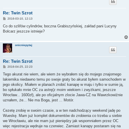
Re: Twin Szrot
P
2016-03-10, 12:13
o
s
Co do szlifów cylindrów, boczna Grabiszyńskiej, zakład pani Lucyny
t
Bolcarz jeszcze istnieje?
onicniepytaj
Re: Twin Szrot
P
2016-04-25, 22:23
o
s
Tego akurat nie wiem, ale wiem że wybrałem się do mojego znajomego
t
lakiernika niedawno temu po swoje graty bo akurat byłem samochodem w
jego okolicy. Miałem w planach zrobić kanapę w maju i tylko w sumie ją,
bo spłukało mnie OC za astrę(z moim wiekiem i zwyżkami, jeszcze
Wrocław... 1600zł), ale po oficjalnym zlocie Jawa-CZ na Wawrzkowiźnie
uznałem, że... Nie ma Boga, jest ... Motór.
Cezetę zrobię w swoim czasie, a w ten nadchodzący weekend jadę po
Wueskę. Mam już komplet dokumentów do zrobienia co trzeba u siebie
we Wrocławiu, ale nie mam już pieniędzy jak wspomniałem przez OC
więc rejestracja wędruje na czerwiec. Zamiast kanapy postaram się na