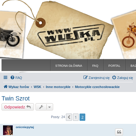
STRONA GŁÓWNA
FAQ
PORTAL
BA
FAQ
Zarejestruj się
Zaloguj się
Wykaz forów
WSK
Inne motocykle
Motocykle czechosłowackie
Twin Szrot
Odpowiedz
1
2
Poprzednia
Posty: 24
onicniepytaj