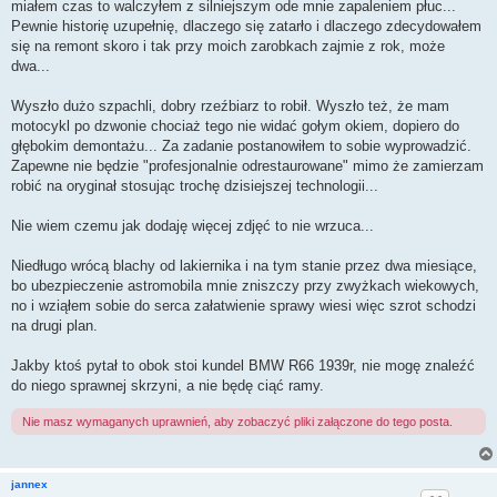
miałem czas to walczyłem z silniejszym ode mnie zapaleniem płuc...
Pewnie historię uzupełnię, dlaczego się zatarło i dlaczego zdecydowałem
się na remont skoro i tak przy moich zarobkach zajmie z rok, może
dwa...
Wyszło dużo szpachli, dobry rzeźbiarz to robił. Wyszło też, że mam
motocykl po dzwonie chociaż tego nie widać gołym okiem, dopiero do
głębokim demontażu... Za zadanie postanowiłem to sobie wyprowadzić.
Zapewne nie będzie "profesjonalnie odrestaurowane" mimo że zamierzam
robić na oryginał stosując trochę dzisiejszej technologii...
Nie wiem czemu jak dodaję więcej zdjęć to nie wrzuca...
Niedługo wrócą blachy od lakiernika i na tym stanie przez dwa miesiące,
bo ubezpieczenie astromobila mnie zniszczy przy zwyżkach wiekowych,
no i wziąłem sobie do serca załatwienie sprawy wiesi więc szrot schodzi
na drugi plan.
Jakby ktoś pytał to obok stoi kundel BMW R66 1939r, nie mogę znaleźć
do niego sprawnej skrzyni, a nie będę ciąć ramy.
Nie masz wymaganych uprawnień, aby zobaczyć pliki załączone do tego posta.
jannex