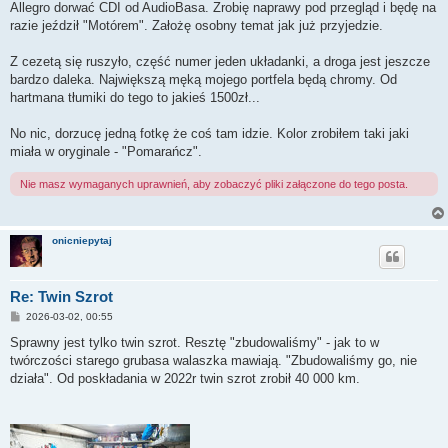
Allegro dorwać CDI od AudioBasa. Zrobię naprawy pod przegląd i będę na
razie jeździł "Motórem". Założę osobny temat jak już przyjedzie.
Z cezetą się ruszyło, część numer jeden układanki, a droga jest jeszcze
bardzo daleka. Największą męką mojego portfela będą chromy. Od
hartmana tłumiki do tego to jakieś 1500zł...
No nic, dorzucę jedną fotkę że coś tam idzie. Kolor zrobiłem taki jaki
miała w oryginale - "Pomarańcz".
Nie masz wymaganych uprawnień, aby zobaczyć pliki załączone do tego posta.
onicniepytaj
Re: Twin Szrot
P
2026-03-02, 00:55
o
s
Sprawny jest tylko twin szrot. Resztę "zbudowaliśmy" - jak to w
t
twórczości starego grubasa walaszka mawiają. "Zbudowaliśmy go, nie
działa". Od poskładania w 2022r twin szrot zrobił 40 000 km.