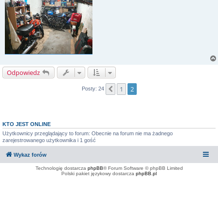
Odpowiedz
1
2
Poprzednia
Posty: 24
KTO JEST ONLINE
Użytkownicy przeglądający to forum: Obecnie na forum nie ma żadnego
zarejestrowanego użytkownika i 1 gość
Wykaz forów
Technologię dostarcza
phpBB
® Forum Software © phpBB Limited
Polski pakiet językowy dostarcza
phpBB.pl