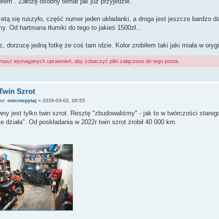
rem". Założę osobny temat jak już przyjedzie.
etą się ruszyło, część numer jeden układanki, a droga jest jeszcze bardzo 
y. Od hartmana tłumiki do tego to jakieś 1500zł...
c, dorzucę jedną fotkę że coś tam idzie. Kolor zrobiłem taki jaki miała w ory
 masz wymaganych uprawnień, aby zobaczyć pliki załączone do tego posta.
Twin Szrot
tor:
onicniepytaj
»
2026-03-02, 00:55
ny jest tylko twin szrot. Resztę "zbudowaliśmy" - jak to w twórczości star
ie działa". Od poskładania w 2022r twin szrot zrobił 40 000 km.