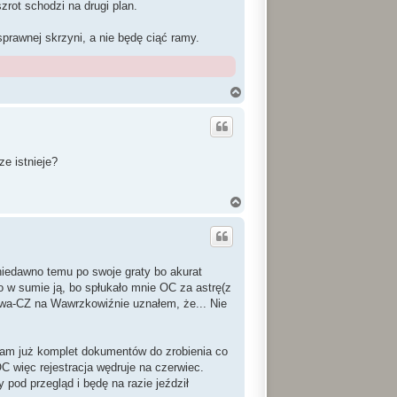
rot schodzi na drugi plan.
prawnej skrzyni, a nie będę ciąć ramy.
N
a
g
ó
r
ę
ze istnieje?
N
a
g
ó
r
ę
niedawno temu po swoje graty bo akurat
 w sumie ją, bo spłukało mnie OC za astrę(z
Jawa-CZ na Wawrzkowiźnie uznałem, że... Nie
am już komplet dokumentów do zrobienia co
C więc rejestracja wędruje na czerwiec.
pod przegląd i będę na razie jeździł