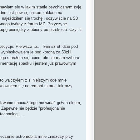
tanawiam się w jakim stanie psychicznym żyję.
 Jedno jest pewne, unikać zakładu na
 najeździłem się trochę i oczywiście na S8
 pewnego twórcy z forum MZ. Przyczynę
kupę pieniędzy zrobiony po przekosie. Czyli z
decyzje. Pierwsza to... Twin szrot idzie pod
, wypiaskowałem je pod koroną za 50zł i
ego starałem się uciec, ale nie mam wyboru.
umentację spadku i jestem już prawowitym
 to walczyłem z silniejszym ode mnie
cydowałem się na remont skoro i tak przy
dzwonie chociaż tego nie widać gołym okiem,
 Zapewne nie będzie "profesjonalnie
echnologii...
pieczenie astromobila mnie zniszczy przy