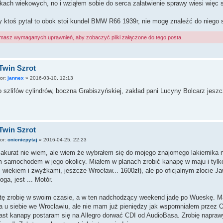
ach wiekowych, no i wziąłem sobie do serca załatwienie sprawy wiesi więc sz
 ktoś pytał to obok stoi kundel BMW R66 1939r, nie mogę znaleźć do niego s
 masz wymaganych uprawnień, aby zobaczyć pliki załączone do tego posta.
Twin Szrot
tor:
jannex
»
2016-03-10, 12:13
 szlifów cylindrów, boczna Grabiszyńskiej, zakład pani Lucyny Bolcarz jeszc
Twin Szrot
tor:
onicniepytaj
»
2016-04-25, 22:23
akurat nie wiem, ale wiem że wybrałem się do mojego znajomego lakiernika 
 samochodem w jego okolicy. Miałem w planach zrobić kanapę w maju i tylko
wiekiem i zwyżkami, jeszcze Wrocław... 1600zł), ale po oficjalnym zlocie 
ga, jest ... Motór.
tę zrobię w swoim czasie, a w ten nadchodzący weekend jadę po Wueskę. M
a u siebie we Wrocławiu, ale nie mam już pieniędzy jak wspomniałem przez O
st kanapy postaram się na Allegro dorwać CDI od AudioBasa. Zrobię naprawy 