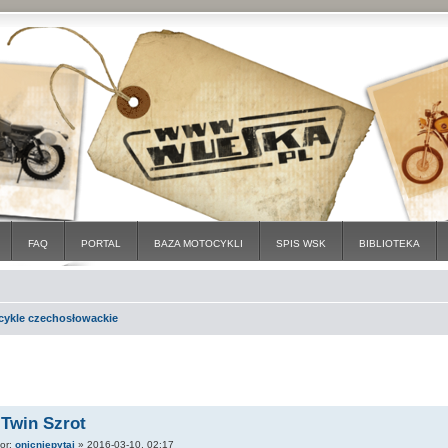
FAQ
PORTAL
BAZA MOTOCYKLI
SPIS WSK
BIBLIOTEKA
cykle czechosłowackie
 Twin Szrot
tor:
onicniepytaj
»
2016-03-10, 02:17