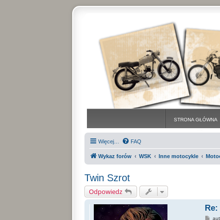
STRONA GŁÓWNA
Więcej…
FAQ
Wykaz forów
WSK
Inne motocykle
Moto
Twin Szrot
Odpowiedz
Re:
P
au