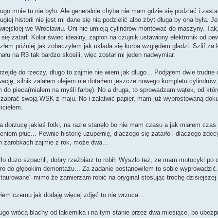
ługo mnie tu nie było. Ale generalnie chyba nie mam gdzie się podziać i zas
ługiej historii nie jest mi dane się nią podzielić albo zbyt długa by ona była.
iejskiej we Wrocławiu. Oni nie umieją cylindrów montować do maszyny. Tak,
k się zatarł. Kolor świec idealny, zapłon na czujnik ustawiony elektronik od
złem później jak zobaczyłem jak układa się korba względem gładzi. Szlif za 
ału na R3 tak bardzo skosili, więc został mi jeden nadwymiar.
rzejdę do rzeczy, długo to zajmie nie wiem jak długo... Podjąłem dwie trudne 
ację, silnik zalałem olejem nie dotarłem jeszcze nowego kompletu cylindrów
 do pieca(miałem na myśli farbę). No a druga, to sprowadzam wątek, od któr
 zabrać swoją WSK z maju. No i załatwić papier, mam już wyprostowaną dok
icielem.
 dorzucę jakieś fotki, na razie stanęło bo nie mam czasu a jak miałem czas
eniem płuc... Pewnie historię uzupełnię, dlaczego się zatarło i dlaczego zde
h zarobkach zajmie z rok, może dwa...
o dużo szpachli, dobry rzeźbiarz to robił. Wyszło też, że mam motocykl po 
ro do głębokim demontażu... Za zadanie postanowiłem to sobie wyprowadzić.
taurowane" mimo że zamierzam robić na oryginał stosując trochę dzisiejszej t
iem czemu jak dodaję więcej zdjęć to nie wrzuca...
ugo wrócą blachy od lakiernika i na tym stanie przez dwa miesiące, bo ubez