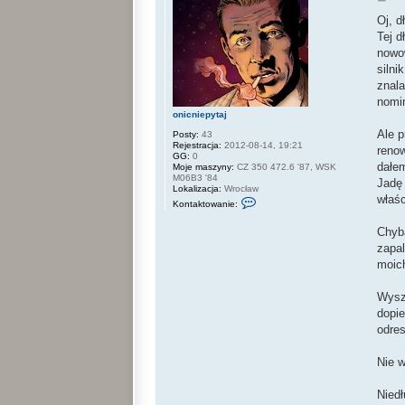
o
s
Oj, d
t
Tej d
nowow
silni
znala
nomin
onicniepytaj
Ale p
Posty:
43
Rejestracja:
2012-08-14, 19:21
renow
GG:
0
dałem
Moje maszyny:
CZ 350 472.6 '87, WSK
M06B3 '84
Jadę
Lokalizacja:
Wrocław
właśc
S
Kontaktowanie:
k
o
Chyba
n
t
zapal
a
moic
k
t
u
Wyszł
j
s
dopie
i
odres
ę
z
o
Nie w
n
i
c
Niedł
n
i