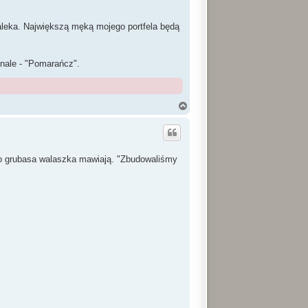
daleka. Największą męką mojego portfela będą
ginale - "Pomarańcz".
N
a
g
ó
r
ę
ego grubasa walaszka mawiają. "Zbudowaliśmy