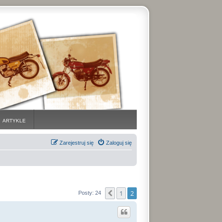
ARTYKLE
Zarejestruj się
Zaloguj się
1
2
Poprzednia
Posty: 24