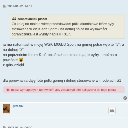
P
2007-01-12, 14:57
o
s
t
sebastian440 pisze:
Ok kolej na mnie a wiec przedstawiam półki aluminiowe które były
stosowane w WSK-ach Sport 2 na dolnej półce na wysowości
ogranicznika jest wybity napis KT 317.
ja ma natomiast w mojej WSK M06B3 Sport na górnej półce wybite "3", a
na dolnej "2"
na poprzednim forum Ktoś objaśniał co oznaczają te cyfry - można o
powtórke
z góry dzięki
dla porównania daję fote półki górnej i dolnej stosowane w modelach S1
Nie masz wymaganych uprawnień, aby zobaczyć pliki załączone do tego posta.
grzech7
P
2007-01-14, 00:00