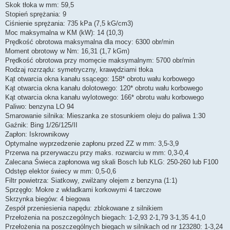
Skok tłoka w mm: 59,5
Stopień sprężania: 9
Ciśnienie sprężania: 735 kPa (7,5 kG/cm3)
Moc maksymalna w KM (kW): 14 (10,3)
Prędkość obrotowa maksymalna dla mocy: 6300 obr/min
Moment obrotowy w Nm: 16,31 (1,7 kGm)
Prędkość obrotowa przy momęcie maksymalnym: 5700 obr/min
Rodzaj rozrządu: symetryczny, krawędziami tłoka
Kąt otwarcia okna kanału ssącego: 158* obrotu wału korbowego
Kąt otwarcia okna kanału dolotowego: 120* obrotu wału korbowego
Kąt otwarcia okna kanału wylotowego: 166* obrotu wału korbowego
Paliwo: benzyna LO 94
Smarowanie silnika: Mieszanka ze stosunkiem oleju do paliwa 1:30
Gaźnik: Bing 1/26/125/II
Zapłon: Iskrownikowy
Optymalne wyprzedzenie zapłonu przed ZZ w mm: 3,5-3,9
Przerwa na przerywaczu przy maks. rozwarciu w mm: 0,3-0,4
Zalecana Świeca zapłonowa wg skali Bosch lub KLG: 250-260 lub F100
Odstęp elektor świecy w mm: 0,5-0,6
Filtr powietrza: Siatkowy, zwilżany olejem z benzyna (1:1)
Sprzęgło: Mokre z wkładkami korkowymi 4 tarczowe
Skrzynka biegów: 4 biegowa
Zespół przeniesienia napędu: zblokowane z silnikiem
Przełożenia na poszczególnych biegach: 1-2,93 2-1,79 3-1,35 4-1,0
Przełożenia na poszczególnych biegach w silnikach od nr 123280: 1-3,24