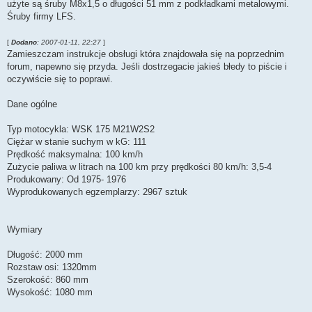
użyte są śruby M8x1,5 o długości 51 mm z podkładkami metalowymi.
Śruby firmy LFS.
[
Dodano
: 2007-01-11, 22:27
]
Zamieszczam instrukcje obsługi która znajdowała się na poprzednim
forum, napewno się przyda. Jeśli dostrzegacie jakieś błedy to piście i
oczywiście się to poprawi.
Dane ogólne
Typ motocykla: WSK 175 M21W2S2
Ciężar w stanie suchym w kG: 111
Prędkość maksymalna: 100 km/h
Zużycie paliwa w litrach na 100 km przy prędkości 80 km/h: 3,5-4
Produkowany: Od 1975- 1976
Wyprodukowanych egzemplarzy: 2967 sztuk
Wymiary
Długość: 2000 mm
Rozstaw osi: 1320mm
Szerokość: 860 mm
Wysokość: 1080 mm