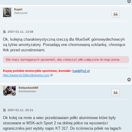
Kapiii
Założyciel
P
2007-01-11, 13:08
o
s
Ok, kolejną charakterystyczną rzeczą dla WueSeK górnowydechowcyh
t
są tylnie amortyzatory. Posiadają one chromowaną szklankę, chroniące
tłok przed uszodzeniami.
Nie masz wymaganych uprawnień, aby zobaczyć pliki załączone do tego posta.
Kupię polskie motocykle sportowe, kontakt:
kapiii@o2.pl
http://www.mr16bp.blogspot.com
®
Sebastian440
Administrator
P
2007-01-11, 20:21
o
s
Ok kolej na mnie a wiec przedstawiam półki aluminiowe które były
t
stosowane w WSK-ach Sport 2 na dolnej półce na wysowości
ogranicznika jest wybity napis KT 317. Do ściśniecia pólek na lagach