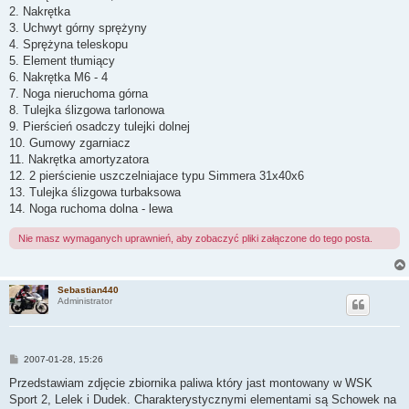
2. Nakrętka
3. Uchwyt górny sprężyny
4. Sprężyna teleskopu
5. Element tłumiący
6. Nakrętka M6 - 4
7. Noga nieruchoma górna
8. Tulejka ślizgowa tarlonowa
9. Pierścień osadczy tulejki dolnej
10. Gumowy zgarniacz
11. Nakrętka amortyzatora
12. 2 pierścienie uszczelniajace typu Simmera 31x40x6
13. Tulejka ślizgowa turbaksowa
14. Noga ruchoma dolna - lewa
Nie masz wymaganych uprawnień, aby zobaczyć pliki załączone do tego posta.
Sebastian440
Administrator
P
2007-01-28, 15:26
o
s
Przedstawiam zdjęcie zbiornika paliwa który jast montowany w WSK
t
Sport 2, Lelek i Dudek. Charakterystycznymi elementami są Schowek na