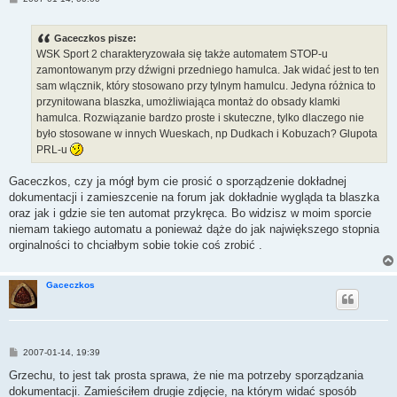
o
s
t
Gaceczkos pisze:
WSK Sport 2 charakteryzowała się także automatem STOP-u
zamontowanym przy dźwigni przedniego hamulca. Jak widać jest to ten
sam wlącznik, który stosowano przy tylnym hamulcu. Jedyna różnica to
przynitowana blaszka, umożliwiająca montaż do obsady klamki
hamulca. Rozwiązanie bardzo proste i skuteczne, tylko dlaczego nie
było stosowane w innych Wueskach, np Dudkach i Kobuzach? Glupota
PRL-u
Gaceczkos, czy ja mógł bym cie prosić o sporządzenie dokładnej
dokumentacji i zamieszcenie na forum jak dokładnie wygląda ta blaszka
oraz jak i gdzie sie ten automat przykręca. Bo widzisz w moim sporcie
niemam takiego automatu a ponieważ dąże do jak największego stopnia
orginalności to chciałbym sobie tokie coś zrobić .
Gaceczkos
P
2007-01-14, 19:39
o
s
Grzechu, to jest tak prosta sprawa, że nie ma potrzeby sporządzania
t
dokumentacji. Zamieściłem drugie zdjęcie, na którym widać sposób