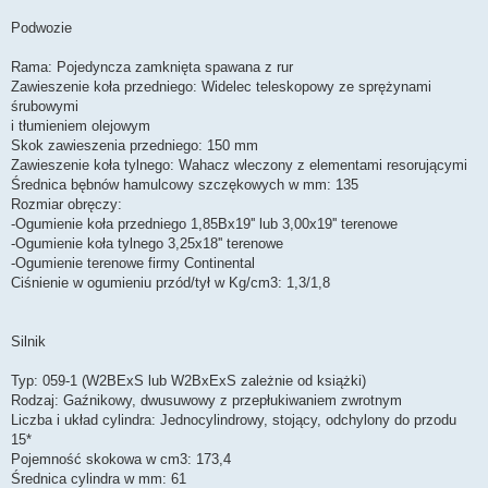
Podwozie
Rama: Pojedyncza zamknięta spawana z rur
Zawieszenie koła przedniego: Widelec teleskopowy ze sprężynami
śrubowymi
i tłumieniem olejowym
Skok zawieszenia przedniego: 150 mm
Zawieszenie koła tylnego: Wahacz wleczony z elementami resorującymi
Średnica bębnów hamulcowy szczękowych w mm: 135
Rozmiar obręczy:
-Ogumienie koła przedniego 1,85Bx19'' lub 3,00x19'' terenowe
-Ogumienie koła tylnego 3,25x18'' terenowe
-Ogumienie terenowe firmy Continental
Ciśnienie w ogumieniu przód/tył w Kg/cm3: 1,3/1,8
Silnik
Typ: 059-1 (W2BExS lub W2BxExS zależnie od książki)
Rodzaj: Gaźnikowy, dwusuwowy z przepłukiwaniem zwrotnym
Liczba i układ cylindra: Jednocylindrowy, stojący, odchylony do przodu
15*
Pojemność skokowa w cm3: 173,4
Średnica cylindra w mm: 61