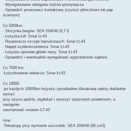
- Wyregulowanie odstępów styków przerywacza
- Sprawdzić przerywacz kontaktowy (czyścić pilniczkiem lub pap.
ściernym)
Co 5000km:
- Skrzynka biegów: SEA 15W/40 (0,7 l)
- Łożyska kół: Smar Łt-43
- Rozpieracze szczęk hamulcowych: Smar Łt-43
- Napęd szybkościomierza: Smar Łt-43
- Łożysko oporowe główki ramy: Smar Łt-43
- Sprawdzić i ewentualnie wyregulować wyprzedzenie zapłonu
Co 7500 km:
-Łożyskowanie wahacza: Smar Łt-43
Co 10000:
-po każdych 10000km łożyska i przekładnie ślimakową należy dokładnie
wymyć
przy użyciu pędzla, wypłukać i osuszyć sprężonym powietrzem, a
następnie
nasmarować smarem ŁT-43
Inne:
-Teleskopy przy wymianie uszczelek: SEA 15W/40 (90 cm3)