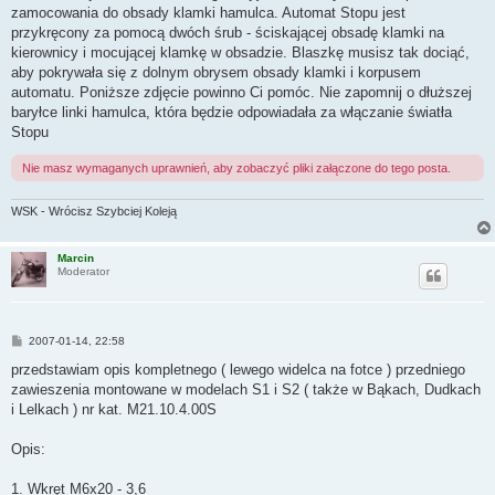
zamocowania do obsady klamki hamulca. Automat Stopu jest
przykręcony za pomocą dwóch śrub - ściskającej obsadę klamki na
kierownicy i mocującej klamkę w obsadzie. Blaszkę musisz tak dociąć,
aby pokrywała się z dolnym obrysem obsady klamki i korpusem
automatu. Poniższe zdjęcie powinno Ci pomóc. Nie zapomnij o dłuższej
baryłce linki hamulca, która będzie odpowiadała za włączanie światła
Stopu
Nie masz wymaganych uprawnień, aby zobaczyć pliki załączone do tego posta.
WSK - Wrócisz Szybciej Koleją
Marcin
Moderator
P
2007-01-14, 22:58
o
s
przedstawiam opis kompletnego ( lewego widelca na fotce ) przedniego
t
zawieszenia montowane w modelach S1 i S2 ( także w Bąkach, Dudkach
i Lelkach ) nr kat. M21.10.4.00S
Opis:
1. Wkręt M6x20 - 3,6