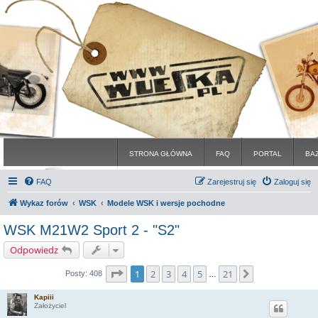
STRONA GŁÓWNA
FAQ
PORTAL
BA
FAQ
Zarejestruj się
Zaloguj się
Wykaz forów
WSK
Modele WSK i wersje pochodne
WSK M21W2 Sport 2 - "S2"
Odpowiedz
Strona
1
z
21
1
2
3
4
5
21
Następna
Posty: 408
…
Kapiii
Założyciel