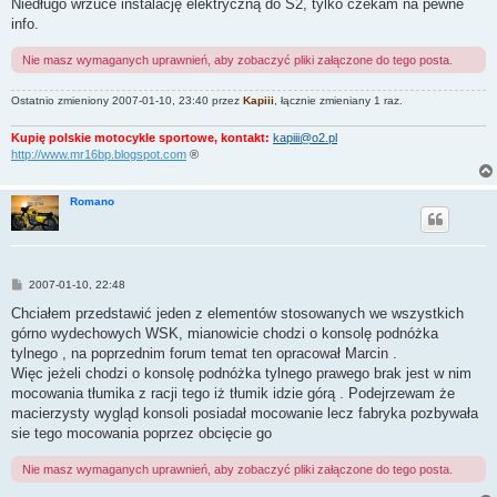
Niedługo wrzuce instalację elektryczną do S2, tylko czekam na pewne
info.
Nie masz wymaganych uprawnień, aby zobaczyć pliki załączone do tego posta.
Ostatnio zmieniony 2007-01-10, 23:40 przez
Kapiii
, łącznie zmieniany 1 raz.
Kupię polskie motocykle sportowe, kontakt:
kapiii@o2.pl
http://www.mr16bp.blogspot.com
®
Romano
P
2007-01-10, 22:48
o
s
Chciałem przedstawić jeden z elementów stosowanych we wszystkich
t
górno wydechowych WSK, mianowicie chodzi o konsolę podnóżka
tylnego , na poprzednim forum temat ten opracował Marcin .
Więc jeżeli chodzi o konsolę podnóżka tylnego prawego brak jest w nim
mocowania tłumika z racji tego iż tłumik idzie górą . Podejrzewam że
macierzysty wygląd konsoli posiadał mocowanie lecz fabryka pozbywała
sie tego mocowania poprzez obcięcie go
Nie masz wymaganych uprawnień, aby zobaczyć pliki załączone do tego posta.