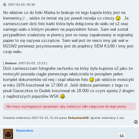
P
2007-01-04, 00:30
o
s
No właśnie co do fotki Marka to brakuje mi tego kapsla który jest na
t
kierownicy;/... widze że temat się już powoli rozwija co cieszy
. Ja
zamieszczam dziś foto karki która była dołączona do wału od s2 oraz
samego wału o którym pisałem na poprzednim forum. Sam wał został
przypadkiem znaleźony w piwnicy jest on nowy zapakowany w orginalny
papier to się nazywa szczęście. Sam wał jest on nieco inny jak wał w
M21W2 ponieważ przystosowany jest do prądnicy SEM K1/80 i inny jest
czop wału.
[
Dodano
: 2007-01-05, 15:13
]
Dziś zamieszczam fotografie rachunku na który była kupiona s2 jako że
motocykl posiada ciągle pierwszego właściciela to posiądam pełen
komplet dokumentów od niej i stąd właśnie foto
jak widzicie motocykl
w roku 1976 kosztował ok 17.000 zł. Jeśli dobrze pamietam z tego co
pisał Gaceczkos to Dudek kosztował ok.18.000 co czyni sporta 2 drugim
z najdroższych pojazdów WSK
.
Nie masz wymaganych uprawnień, aby zobaczyć pliki załączone do tego posta.
Ostatnio zmieniony 2007-01-10, 01:44 przez
Sebastian440
, łącznie zmieniany 1 raz.
Gaceczkos