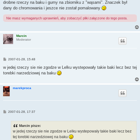
drobne rzeczy na baku i gumy na zbiorniku z "wąsami". Znaczek był
dany do chromowania i jeszce nie został pomalowany
Nie masz wymaganych uprawnień, aby zobaczyć pliki załączone do tego posta.
Marcin
Moderator
P
2007-01-28, 15:48
o
s
w jedej rzeczy sie nie zgodze w Lelku wystepowały takie baki lecz bez tej
t
torebki narzedziowej na baku
marekproca
P
2007-01-28, 17:37
o
s
t
Marcin pisze:
w jedej rzeczy sie nie zgodze w Lelku wystepowały takie baki lecz bez
tej torebki narzedziowej na baku