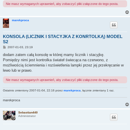
Nie masz wymaganych uprawnień, aby zobaczyć pliki załączone do tego posta.
marekproca
KONSOLA (LICZNIK I STACYJKA Z KONRTOLKĄ) MODEL
S2
P
2007-01-03, 23:19
o
s
dodam zatem całą konsolę w której mamy licznik i stacyjkę.
t
Pomiędzy nimi jest kontrolka świateł świecąca na czerwono, z
możliwością ściemnienia i rozświetlenia lampki przez jej przekręcanie w
lewo lub w prawo.
Nie masz wymaganych uprawnień, aby zobaczyć pliki załączone do tego posta.
Ostatnio zmieniony 2007-01-04, 22:16 przez
marekproca
, łącznie zmieniany 1 raz.
marekproca
Sebastian440
Administrator