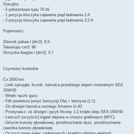
Stacyjka:
- 5 położeniowa typu 70-16
- 1 pozycja kluczyka zapewnia prąd ładowania 2 A
- 2 pozycja kluczyka zapewnia prąd ładowania 3,5 A
Pojemności
Zbiornik paliwa l (dm3): 8,5
Teleskopy cm3: 90
Skrzynka biegów l (dm3): 0,7
Czynności kontrolne
Co 2500 km:
- Linki sprzęgła, licznik, hamulca przedniego olejem mineralnym SEA
15W/40
- Wnęki rączki gazu
- Filtr powietrza (umyć benzyną) Olej + benzyna (1:1)
- Oś dźwigni hamulca nożnego Smarem Łt-43
- Przerywacz- oś dźwigni i język filcowy 1-2 krople oleju SEA 15W/40
- Łańcuch (oczyścić) kąpiel olejowa w smarze grafitowym (95*C)
- Umycie komory pływakowej, przedmuchanie dysz, przedmuchanie
zaworka komory pływakowej
- Oczyszczenie świec zapłonowych i korekta odstępu elektrod