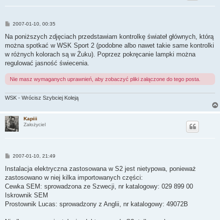
P
2007-01-10, 00:35
o
s
Na poniższych zdjęciach przedstawiam kontrolkę świateł głównych, którą
t
można spotkać w WSK Sport 2 (podobne albo nawet takie same kontrolki
w różnych kolorach są w Żuku). Poprzez pokręcanie lampki można
regulować jasność świecenia.
Nie masz wymaganych uprawnień, aby zobaczyć pliki załączone do tego posta.
WSK - Wrócisz Szybciej Koleją
Kapiii
Założyciel
P
2007-01-10, 21:49
o
s
Instalacja elektryczna zastosowana w S2 jest nietypowa, ponieważ
t
zastosowano w niej kilka importowanych części:
Cewka SEM: sprowadzona ze Szwecji, nr katalogowy: 029 899 00
Iskrownik SEM
Prostownik Lucas: sprowadzony z Anglii, nr katalogowy: 49072B