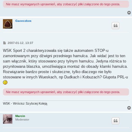
Nie masz wymaganych uprawnień, aby zobaczyć pliki załączone do tego posta.
Gaceczkos
P
2007-01-12, 13:37
o
s
WSK Sport 2 charakteryzowała się także automatem STOP-u
t
zamontowanym przy dźwigni przedniego hamulca. Jak widać jest to ten
sam wlącznik, który stosowano przy tylnym hamulcu. Jedyna różnica to
przynitowana blaszka, umożliwiająca montaż do obsady klamki hamulca.
Rozwiązanie bardzo proste i skuteczne, tylko dlaczego nie było
stosowane w innych Wueskach, np Dudkach i Kobuzach? Glupota PRL-u
Nie masz wymaganych uprawnień, aby zobaczyć pliki załączone do tego posta.
WSK - Wrócisz Szybciej Koleją
Marcin
Moderator