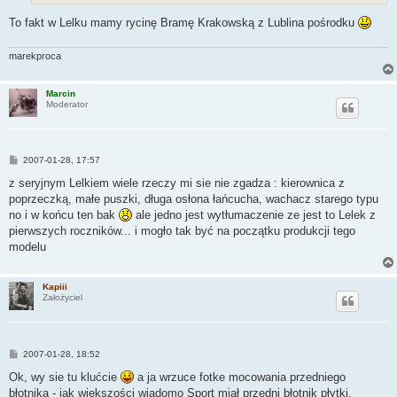
To fakt w Lelku mamy rycinę Bramę Krakowską z Lublina pośrodku
marekproca
Marcin
Moderator
P
2007-01-28, 17:57
o
s
z seryjnym Lelkiem wiele rzeczy mi sie nie zgadza : kierownica z
t
poprzeczką, małe puszki, długa osłona łańcucha, wachacz starego typu
no i w końcu ten bak
ale jedno jest wytłumaczenie ze jest to Lelek z
pierwszych roczników... i mogło tak być na początku produkcji tego
modelu
Kapiii
Założyciel
P
2007-01-28, 18:52
o
s
Ok, wy sie tu klućcie
a ja wrzuce fotke mocowania przedniego
t
błotnika - jak większości wiadomo Sport miał przedni błotnik płytki,