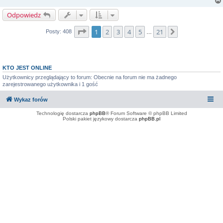
Odpowiedz
Strona
1
z
21
1
2
3
4
5
21
Następna
Posty: 408
…
KTO JEST ONLINE
Użytkownicy przeglądający to forum: Obecnie na forum nie ma żadnego
zarejestrowanego użytkownika i 1 gość
Wykaz forów
Technologię dostarcza
phpBB
® Forum Software © phpBB Limited
Polski pakiet językowy dostarcza
phpBB.pl