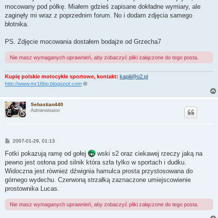
mocowany pod półkę. Miałem gdzieś zapisane dokładne wymiary, ale
zaginęły mi wraz z poprzednim forum. No i dodam zdjęcia samego
błotnika.
PS. Zdjęcie mocowania dostałem bodajże od Grzecha7
Nie masz wymaganych uprawnień, aby zobaczyć pliki załączone do tego posta.
Kupię polskie motocykle sportowe, kontakt:
kapiii@o2.pl
http://www.mr16bp.blogspot.com
®
Sebastian440
Administrator
P
2007-01-29, 01:13
o
s
Fotki pokazują ramę od gołej
wski s2 oraz ciekawej rzeczy jaką na
t
pewno jest osłona pod silnik która szła tylko w sportach i dudku.
Widoczna jest również dźwignia hamulca prosta przystosowana do
górnego wydechu. Czerwoną strzałką zaznaczone umiejscowienie
prostownika Lucas.
Nie masz wymaganych uprawnień, aby zobaczyć pliki załączone do tego posta.