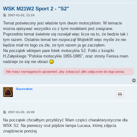
WSK M21W2 Sport 2 - "S2"
P
2007-01-02, 21:24
o
s
Temat poświecony jest właśnie tym dwum motocyklom. W temacie
t
można opisywać wszystko co z tymi modelami jest związane.
Poprzednio temat świetnie się rozwijał więc licze na to, że bedzie tak i
tym razem. Ostatnio temat ten rozpoczął WojtekW więc myśle że nie
będzie miał mi tego za złe, że tym razem ja go zaczęłem.
Na początek wklejam pare fotek motocykla S2. Fotki z książki
H.Załęskiego "Polskie motocykle 1955-1985", oraz strony Fenixa mam
nadzieje że się nie obrazi
Nie masz wymaganych uprawnień, aby zobaczyć pliki załączone do tego posta.
Gaceczkos
P
2007-01-03, 16:09
o
s
Na początek chciałbym przybliżyć Wam części charakterystyczne dla
t
WSK S2. Na pierwszy rzut pójdzie lampa Lucasa, której zdjęcia
znajdziecie poniżej.