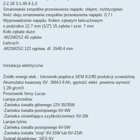
2-2,18 3-1,49 4-1,0
Smarowanie zespołów przeniesienia napędu: olejem, rozbryzgowo
Ilość oleju smarowania zespołów przeniesienia napędu: 0,7 l
Wyprowadzenie napędu: Kołem zębatym łańcuchowym
o podziałce 12,7 mm (1/2'') 15 zębów i szer. 7 mm
Koło zębate duże:
-M21W2S2 45 zębów
Łańcuch:
-M21W2S2 122 ogniwa, dl. 1549,4 mm
Instalacja elektryczna
Źródło energii elek.: Iskrownik-prądnica SEM K1/80 produkcji szwedzkiej
Akumulator kwasowy 6V: 3MA3 8 Ah, gęstość elekt. powinna wynosić
1,28 g/cm3
Prostownik firmy Lucas
Lampa przednia:
-Żarówka światła głównego 12V-35/35W
-Żarówka światła postojowego 6V-4W
-Żarówka oświetlająca szybkościomierz 6V-2W
Lampa tylnia:
-Żarówka światła postojowego 6V-5W
-Żarówka światła ''stop'' 6V-15W lub 6V-21W
Sygnał dźwiękowy: SES 6V