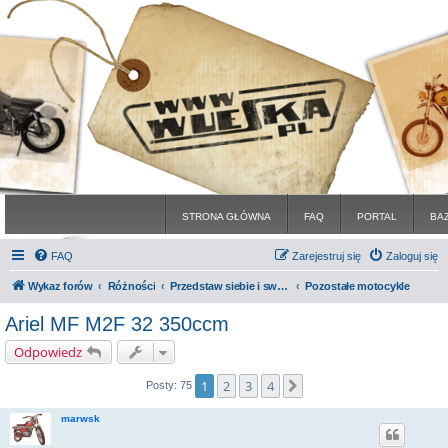
STRONA GŁÓWNA
FAQ
PORTAL
BA
FAQ
Zarejestruj się
Zaloguj się
Wykaz forów
Różności
Przedstaw siebie i swoje maszyny
Pozostałe motocykle
Ariel MF M2F 32 350ccm
Odpowiedz
1
2
3
4
Następna
Posty: 75
marwsk