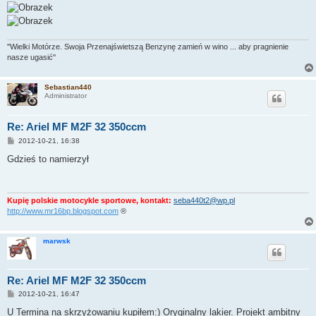
''Wielki Motórze. Swoja Przenajświetszą Benzynę zamień w wino ... aby pragnienie
nasze ugasić''
Sebastian440
Administrator
Re: Ariel MF M2F 32 350ccm
P
2012-10-21, 16:38
o
s
Gdzieś to namierzył
t
Kupię polskie motocykle sportowe, kontakt:
seba440t2@wp.pl
http://www.mr16bp.blogspot.com
®
marwsk
Re: Ariel MF M2F 32 350ccm
P
2012-10-21, 16:47
o
s
U Termina na skrzyżowaniu kupiłem:) Oryginalny lakier. Projekt ambitny