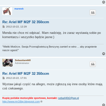
marwsk
Re: Ariel MF M2F 32 350ccm
P
2012-10-22, 12:29
o
s
Menda nie chce mi odpisać. Mam nadzieję, że zaraz wystawią sobie po
t
komentarzu i wszystko będzie jasne:)
''Wielki Motórze. Swoja Przenajświetszą Benzynę zamień w wino ... aby pragnienie
nasze ugasić''
Sebastian440
Administrator
Re: Ariel MF M2F 32 350ccm
P
2012-10-22, 17:01
o
s
Wystaw jakąś część na allegro, może zgłoszą się inne osoby które mają
t
coś ciekawego.
Kupię polskie motocykle sportowe, kontakt:
seba440t2@wp.pl
http://www.mr16bp.blogspot.com
®