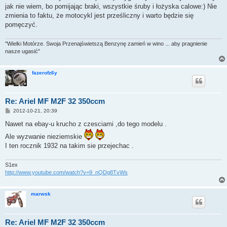
t
jak nie wiem, bo pomijając braki, wszystkie śruby i łożyska calowe:) Nie
zmienia to faktu, że motocykl jest prześliczny i warto będzie się
pomęczyć.
''Wielki Motórze. Swoja Przenajświetszą Benzynę zamień w wino ... aby pragnienie
nasze ugasić''
fazerofz6y
Re: Ariel MF M2F 32 350ccm
P
2012-10-21, 20:39
o
s
Nawet na ebay-u krucho z czesciami ,do tego modelu .
t
Ale wyzwanie nieziemskie
I ten rocznik 1932 na takim sie przejechac .
S1ex
http://www.youtube.com/watch?v=9_nQDg8TvWs
marwsk
Re: Ariel MF M2F 32 350ccm