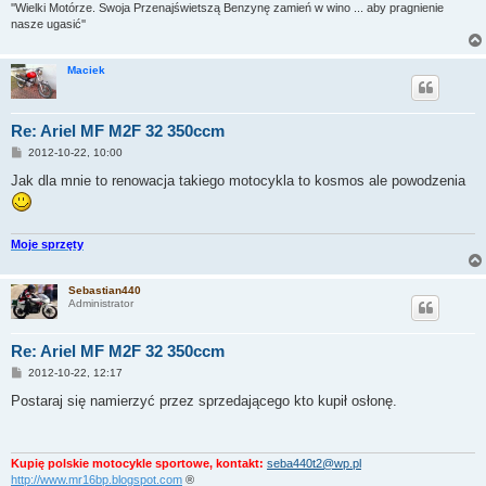
''Wielki Motórze. Swoja Przenajświetszą Benzynę zamień w wino ... aby pragnienie
nasze ugasić''
Maciek
Re: Ariel MF M2F 32 350ccm
P
2012-10-22, 10:00
o
s
Jak dla mnie to renowacja takiego motocykla to kosmos ale powodzenia
t
Moje sprzęty
Sebastian440
Administrator
Re: Ariel MF M2F 32 350ccm
P
2012-10-22, 12:17
o
s
Postaraj się namierzyć przez sprzedającego kto kupił osłonę.
t
Kupię polskie motocykle sportowe, kontakt:
seba440t2@wp.pl
http://www.mr16bp.blogspot.com
®