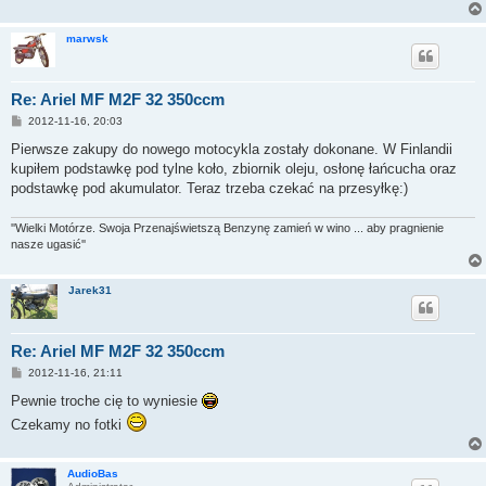
marwsk
Re: Ariel MF M2F 32 350ccm
P
2012-11-16, 20:03
o
s
Pierwsze zakupy do nowego motocykla zostały dokonane. W Finlandii
t
kupiłem podstawkę pod tylne koło, zbiornik oleju, osłonę łańcucha oraz
podstawkę pod akumulator. Teraz trzeba czekać na przesyłkę:)
''Wielki Motórze. Swoja Przenajświetszą Benzynę zamień w wino ... aby pragnienie
nasze ugasić''
Jarek31
Re: Ariel MF M2F 32 350ccm
P
2012-11-16, 21:11
o
s
Pewnie troche cię to wyniesie
t
Czekamy no fotki
AudioBas