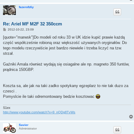
fazerofz6y
Re: Ariel MF M2F 32 350ccm
P
2012-10-22, 23:09
o
s
[quote="marwsk"]Do modeli od roku 33 w UK idzie kupić prawie każdą
t
część współcześnie robioną oraz większość używanych oryginałów. Do
tego modelu rzeczywiście jest bardzo niewiele i trzeba liczyć na tzw.
strzał.
Gaźniki Amala również wydają się osiagalne ale np. magneto 350 funtów,
prądnica 150GBP.
Koszta sa, ale jak na taki zadko spotykany egzeplarz to nie tak duzo za
czesci .
Pomyslcie ile taki odremontowany bedzie kosztowac
S1ex
http://www.youtube.com/watch?v=9_nQDg8TvWs
Savier
Administrator