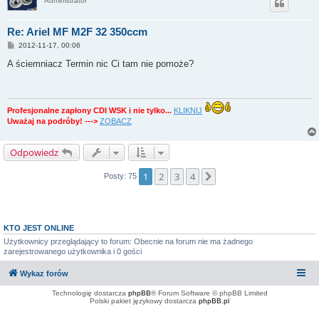
Administrator
Re: Ariel MF M2F 32 350ccm
P
2012-11-17, 00:06
o
s
A ściemniacz Termin nic Ci tam nie pomoże?
t
Profesjonalne zapłony CDI WSK i nie tylko...
KLIKNIJ
Uważaj na podróby! --->
ZOBACZ
Odpowiedz
1
2
3
4
Następna
Posty: 75
KTO JEST ONLINE
Użytkownicy przeglądający to forum: Obecnie na forum nie ma żadnego
zarejestrowanego użytkownika i 0 gości
Wykaz forów
Technologię dostarcza
phpBB
® Forum Software © phpBB Limited
Polski pakiet językowy dostarcza
phpBB.pl