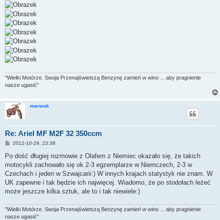
''Wielki Motórze. Swoja Przenajświetszą Benzynę zamień w wino ... aby pragnienie
nasze ugasić''
marwsk
Re: Ariel MF M2F 32 350ccm
P
2012-10-29, 23:38
o
s
Po dość długiej rozmowie z Olafem z Niemiec okazało się, że takich
t
motocykli zachowało się ok 2-3 egzemplarze w Niemczech, 2-3 w
Czechach i jeden w Szwajcarii:) W innych krajach statystyk nie znam. W
UK zapewne i tak będzie ich najwięcej. Wiadomo, że po stodołach leżeć
może jeszcze kilka sztuk, ale to i tak niewiele:)
''Wielki Motórze. Swoja Przenajświetszą Benzynę zamień w wino ... aby pragnienie
nasze ugasić''