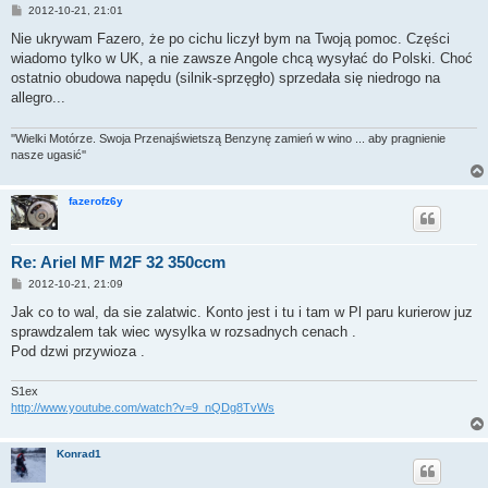
P
2012-10-21, 21:01
o
s
Nie ukrywam Fazero, że po cichu liczył bym na Twoją pomoc. Części
t
wiadomo tylko w UK, a nie zawsze Angole chcą wysyłać do Polski. Choć
ostatnio obudowa napędu (silnik-sprzęgło) sprzedała się niedrogo na
allegro...
''Wielki Motórze. Swoja Przenajświetszą Benzynę zamień w wino ... aby pragnienie
nasze ugasić''
fazerofz6y
Re: Ariel MF M2F 32 350ccm
P
2012-10-21, 21:09
o
s
Jak co to wal, da sie zalatwic. Konto jest i tu i tam w Pl paru kurierow juz
t
sprawdzalem tak wiec wysylka w rozsadnych cenach .
Pod dzwi przywioza .
S1ex
http://www.youtube.com/watch?v=9_nQDg8TvWs
Konrad1