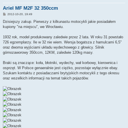
Ariel MF M2F 32 350ccm
P
2012-10-20, 19:49
o
s
Dzisiejszy zakup. Pierwszy z kilkunastu motocykli jakie posiadałem
t
kupiony "na miejscu", we Wrocławiu.
1932 rok, model produkowany zaledwie przez 2 lata. W roku 31 powstało
726 egzemplarzy. Ile w 32 nie wiem. Wersja bogatsza z hamulcami 6,5"
oraz dwoma wyjściami układu wydechowego z głowicy. Silnik
górnozaworowy 350ccm, 12KM, zaledwie 120kg masy.
Braki są znaczące: koła, błotniki, wydechy, wał korbowy, kierownica i
osprzęt. W Polsce genaeralnie jest ciężko, pozostaje wyłącznie ebay.
Szukam kontaktu z posiadaczami brytyjskich motocykli z tego okresu
oraz wszelkich informacji na temat takich pojazdów.