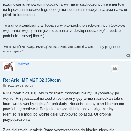
rozumowaniu renowacji motocykli z wymiany uszkodzonych elementów
na lepsze na naprawę tego co się ma i dorabianie nowych części na wzór
jeżeli to konieczne.
To samo przerabiamy w Topaczu w przypadku przedwojennych Sokołów
więc mniej więcej mam już rozeznanie. Z dostępnością części będzie
podobnie - raczej lipnie:)
''Wielki Motórze. Swoja Przenajświetszą Benzynę zamień w wino ... aby pragnienie
nasze ugasić''
marwsk
Re: Ariel MF M2F 32 350ccm
P
2012-10-28, 00:03
o
s
Kilka fotek z dzisiaj. Moim zdaniem motocykl nie był użytkowany po
t
wojnie. Przypuszczalnie został rozkręcony gdy armia radziecka stała u
bram wrocławia by uniknąć konfiskaty. Niestety niecny plan Niemca nie
powiódł się ponieważ Rosjanie nie wyszli i nie poszli, więc biedny
Niemiec nie mógł po wojnie dalej użytkować pojazdu. Ot drobne
przypuszczenia.
Z dzisiejszych ustaleń: Rama wyczyszczona do blachy, nigdy nie