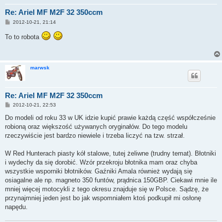
Re: Ariel MF M2F 32 350ccm
P
2012-10-21, 21:14
o
s
To to robota
t
marwsk
Re: Ariel MF M2F 32 350ccm
P
2012-10-21, 22:53
o
s
Do modeli od roku 33 w UK idzie kupić prawie każdą część współcześnie
t
robioną oraz większość używanych oryginałów. Do tego modelu
rzeczywiście jest bardzo niewiele i trzeba liczyć na tzw. strzał.
W Red Hunterach piasty kół stalowe, tutej żeliwne (trudny temat). Błotniki
i wydechy da się dorobić. Wzór przekroju błotnika mam oraz chyba
wszystkie wsporniki błotników. Gaźniki Amala również wydają się
osiagalne ale np. magneto 350 funtów, prądnica 150GBP. Ciekawi mnie ile
mniej więcej motocykli z tego okresu znajduje się w Polsce. Sądzę, że
przynajmniej jeden jest bo jak wspomniałem ktoś podkupił mi osłonę
napędu.