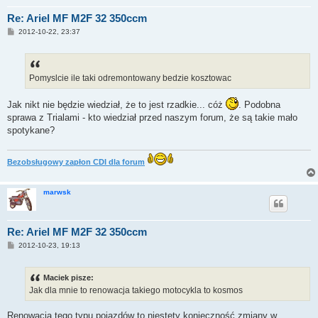
Re: Ariel MF M2F 32 350ccm
P
2012-10-22, 23:37
o
s
t
Pomyslcie ile taki odremontowany bedzie kosztowac
Jak nikt nie będzie wiedział, że to jest rzadkie... cóż
. Podobna
sprawa z Trialami - kto wiedział przed naszym forum, że są takie mało
spotykane?
Bezobsługowy zapłon CDI dla forum
marwsk
Re: Ariel MF M2F 32 350ccm
P
2012-10-23, 19:13
o
s
t
Maciek pisze:
Jak dla mnie to renowacja takiego motocykla to kosmos
Renowacja tego typu pojazdów to niestety konieczność zmiany w