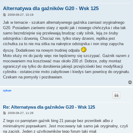
Alternatywa dla gaźników G20 - Wsk 125
P
2009-08-27, 10:19
o
s
Jak w temacie - szukam alternatywnego gaźnika zamiast oryginalnego
t
G20. Posiadam zarówno stary z epoki jak i nowego chińczyka i oba tak
samo bezndziejnie się przelewają brudząc cały silnik, leją ze śruby
odstojnika i dzwonią. Chociaż nie, tylko stary dzwoni, replika jest
cichutka za to nie ma sitka na nakrętce odstojnika i non stop zapycha
dyszę. Dodatkowo na nowym trudniej odpala
Moto służy mi do jazdy więc nie będziemy się szczypać. Gażnik razem z
mocowaniem ma kosztować max około 200 zł. Dobrze, zeby montaż
ograniczył się tylko do dorobienia jakiejś przejściówki bez modyfikacji
cylindra - ostatecznie moto zabytkowe i kiedys tam powrócę do oryginału.
Czekam na pomysły i pozdrawiam.
rykun
Re: Alternatywa dla gaźników G20 - Wsk 125
P
2009-08-27, 11:26
o
s
Z tego co pamiętam gaźnik bing 21 pasuje bez przeróbek albo z
t
minimalnymi poprawkami. Jest mocowany tak samo jak oryginalny, czyli
na zacisk. Jeden z użytkowników tego forum taki miał.