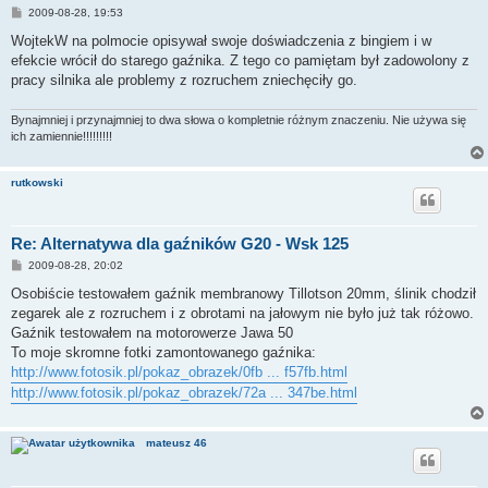
P
2009-08-28, 19:53
o
s
WojtekW na polmocie opisywał swoje doświadczenia z bingiem i w
t
efekcie wrócił do starego gaźnika. Z tego co pamiętam był zadowolony z
pracy silnika ale problemy z rozruchem zniechęciły go.
Bynajmniej i przynajmniej to dwa słowa o kompletnie różnym znaczeniu. Nie używa się
ich zamiennie!!!!!!!!!
rutkowski
Re: Alternatywa dla gaźników G20 - Wsk 125
P
2009-08-28, 20:02
o
s
Osobiście testowałem gaźnik membranowy Tillotson 20mm, ślinik chodził
t
zegarek ale z rozruchem i z obrotami na jałowym nie było już tak różowo.
Gaźnik testowałem na motorowerze Jawa 50
To moje skromne fotki zamontowanego gaźnika:
http://www.fotosik.pl/pokaz_obrazek/0fb ... f57fb.html
http://www.fotosik.pl/pokaz_obrazek/72a ... 347be.html
mateusz 46