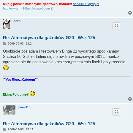
Kupię polskie motocykle sportowe, kontakt:
seba440t2@wp.pl
http://www.mr16bp.blogspot.com
®
Anzel
Re: Alternatywa dla gaźników G20 - Wsk 125
P
2009-09-03, 13:24
o
s
Osobiście posiadam i testowałem Binga 21 wydartego spod kanapy
t
Sachsa 80.Gaźnik ładnie się sprawdza w poczciwym S01 a montaż
ogranicza się do poluzowania kołnierza,przełożenia linek i przykręcenia
"
"Yes Rico...Kaboom"
"
Ekipa Południe®
pawel15
Re: Alternatywa dla gaźników G20 - Wsk 125
P
2009-09-03, 15:11
o