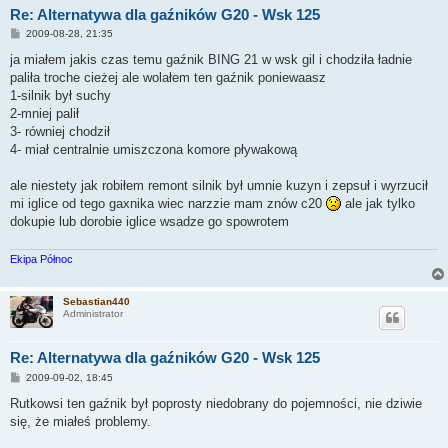
Re: Alternatywa dla gaźników G20 - Wsk 125
P
2009-08-28, 21:35
o
s
ja miałem jakis czas temu gaźnik BING 21 w wsk gil i chodziła ładnie
t
paliła troche cieżej ale wolałem ten gaźnik poniewaasz
1-silnik był suchy
2-mniej palił
3- równiej chodził
4- miał centralnie umiszczona komore pływakową
ale niestety jak robiłem remont silnik był umnie kuzyn i zepsuł i wyrzucił
mi iglice od tego gaxnika wiec narzzie mam znów c20
ale jak tylko
dokupie lub dorobie iglice wsadze go spowrotem
Ekipa Północ
Sebastian440
Administrator
Re: Alternatywa dla gaźników G20 - Wsk 125
P
2009-09-02, 18:45
o
s
Rutkowsi ten gaźnik był poprosty niedobrany do pojemności, nie dziwie
t
się, że miałeś problemy.