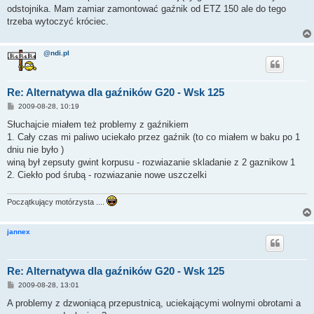
t
odstojnika. Mam zamiar zamontować gaźnik od ETZ 150 ale do tego
trzeba wytoczyć króciec.
@ndi.pl
Re: Alternatywa dla gaźników G20 - Wsk 125
P
2009-08-28, 10:19
o
s
Słuchajcie miałem też problemy z gaźnikiem
t
1. Cały czas mi paliwo uciekało przez gaźnik (to co miałem w baku po 1
dniu nie było )
winą był zepsuty gwint korpusu - rozwiazanie skladanie z 2 gaznikow 1
2. Ciekło pod śrubą - rozwiazanie nowe uszczelki
Początkujący motórzysta ....
jannex
Re: Alternatywa dla gaźników G20 - Wsk 125
P
2009-08-28, 13:01
o
s
A problemy z dzwoniącą przepustnicą, uciekającymi wolnymi obrotami a
t