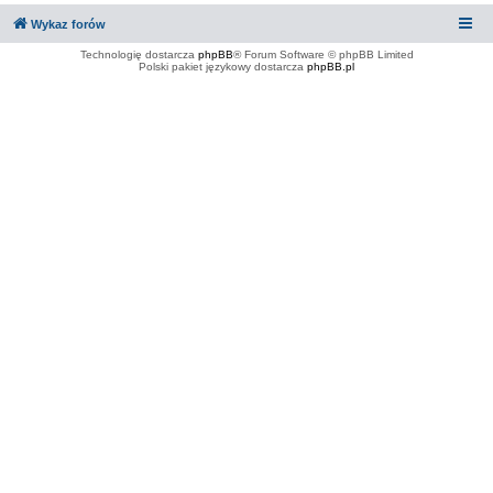
Wykaz forów
Technologię dostarcza
phpBB
® Forum Software © phpBB Limited
Polski pakiet językowy dostarcza
phpBB.pl