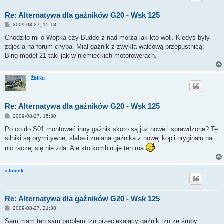
Re: Alternatywa dla gaźników G20 - Wsk 125
P
2009-08-27, 15:18
o
s
Chodziło mi o Wojtka czy Budde z nad morza jak kto woli. Kiedyś były
t
zdjęcia na forum chyba. Miał gaźnik z zwykłą walcową przepustnicą.
Bing model 21 taki jak w niemieckich motorowerach.
ŻbiKu
Re: Alternatywa dla gaźników G20 - Wsk 125
P
2009-08-27, 15:30
o
s
Po co do S01 montować inny gaźnik skoro są już nowe i sprawdzone? Te
t
silniki są prymitywne, słabe i zmiana gaźnika z nowej kopii oryginału na
nic raczej się nie zda. Ale kto kombinuje ten ma
z-tomek
Re: Alternatywa dla gaźników G20 - Wsk 125
P
2009-08-27, 21:38
o
s
Sam mam ten sam problem tzn przeciekający gaźnik tzn ze śruby