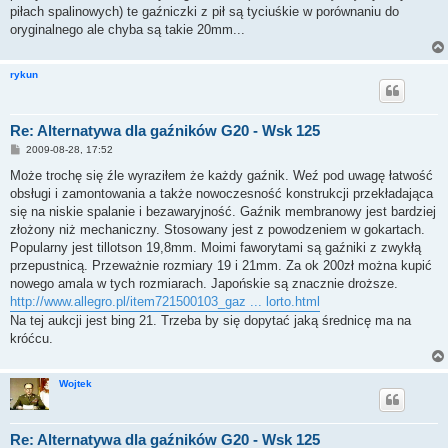
piłach spalinowych) te gaźniczki z pił są tyciuśkie w porównaniu do
oryginalnego ale chyba są takie 20mm...
rykun
Re: Alternatywa dla gaźników G20 - Wsk 125
P
2009-08-28, 17:52
o
s
Może trochę się źle wyraziłem że każdy gaźnik. Weź pod uwagę łatwość
t
obsługi i zamontowania a także nowoczesność konstrukcji przekładająca
się na niskie spalanie i bezawaryjność. Gaźnik membranowy jest bardziej
złożony niż mechaniczny. Stosowany jest z powodzeniem w gokartach.
Popularny jest tillotson 19,8mm. Moimi faworytami są gaźniki z zwykłą
przepustnicą. Przeważnie rozmiary 19 i 21mm. Za ok 200zł można kupić
nowego amala w tych rozmiarach. Japońskie są znacznie droższe.
http://www.allegro.pl/item721500103_gaz ... lorto.html
Na tej aukcji jest bing 21. Trzeba by się dopytać jaką średnicę ma na
króćcu.
Wojtek
Re: Alternatywa dla gaźników G20 - Wsk 125