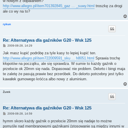
w nowym z odpalaniem?
http://www.allegro.pl/item701392845_gaz ... _suwy.html
troszkę za drogi
ale co wy na to?
rykun
Re: Alternatywa dla gaźników G20 - Wsk 125
P
2009-08-28, 14:29
o
s
Jak masz kupić podróbę za tyle kasy to lepiej kupić ten.
t
http://www.allegro.pl/item722009591_sku ... h8051.html
Sprawia trochę
kłopotów na początku, ale się sprawdza. W sumie to każdy gaźnik o
przelocie ok 20mm się nada. Dopasować nie problem. Delorto i bingi maja
te zaletę że pasują prawie bez przeróbek. Do delorto potrzebny jest tylko
kawałek gumowego króćca albo nowy z aluminium.
Żurek
Re: Alternatywa dla gaźników G20 - Wsk 125
P
2009-08-28, 14:59
o
s
hymm skoro każdy gaźnik o przelocie 20mm się nadaje to możne
t
pomyśle nad membranowymi gaźnikami (stosowanie są między innymi w