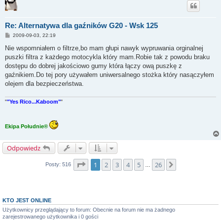
Re: Alternatywa dla gaźników G20 - Wsk 125
P
2009-09-03, 22:19
o
s
Nie wspomniałem o filtrze,bo mam głupi nawyk wypruwania orginalnej
t
puszki filtra z każdego motocykla który mam.Robie tak z powodu braku
dostępu do dobrej jakościowo gumy która łączy ową puszkę z
gaźnikiem.Do tej pory używałem uniwersalnego stożka który nasączyłem
olejem dla bezpieczeństwa.
"
"Yes Rico...Kaboom"
"
Ekipa Południe®
Odpowiedz
Strona
1
z
26
1
2
3
4
5
26
Następna
Posty: 516
…
KTO JEST ONLINE
Użytkownicy przeglądający to forum: Obecnie na forum nie ma żadnego
zarejestrowanego użytkownika i 0 gości