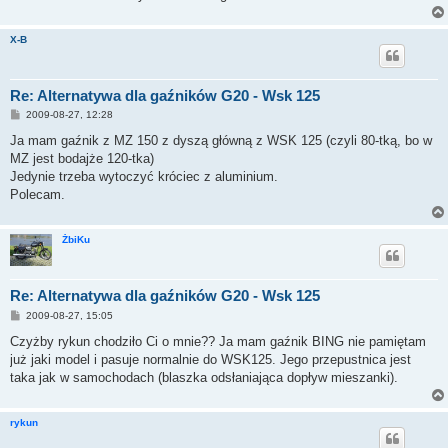
X-B
Re: Alternatywa dla gaźników G20 - Wsk 125
P
2009-08-27, 12:28
o
s
Ja mam gaźnik z MZ 150 z dyszą główną z WSK 125 (czyli 80-tką, bo w
t
MZ jest bodajże 120-tka)
Jedynie trzeba wytoczyć króciec z aluminium.
Polecam.
ŻbiKu
Re: Alternatywa dla gaźników G20 - Wsk 125
P
2009-08-27, 15:05
o
s
Czyżby rykun chodziło Ci o mnie?? Ja mam gaźnik BING nie pamiętam
t
już jaki model i pasuje normalnie do WSK125. Jego przepustnica jest
taka jak w samochodach (blaszka odsłaniająca dopływ mieszanki).
rykun