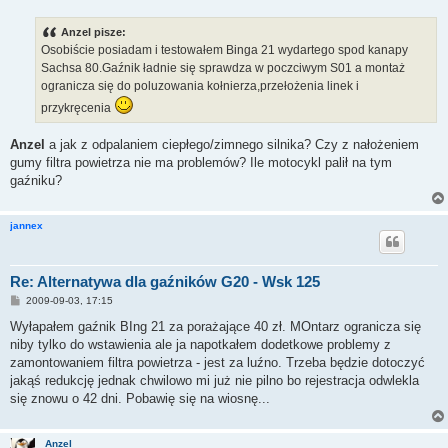
s
t
Anzel pisze:
Osobiście posiadam i testowałem Binga 21 wydartego spod kanapy
Sachsa 80.Gaźnik ładnie się sprawdza w poczciwym S01 a montaż
ogranicza się do poluzowania kołnierza,przełożenia linek i
przykręcenia
Anzel
a jak z odpalaniem ciepłego/zimnego silnika? Czy z nałożeniem
gumy filtra powietrza nie ma problemów? Ile motocykl palił na tym
gaźniku?
jannex
Re: Alternatywa dla gaźników G20 - Wsk 125
P
2009-09-03, 17:15
o
s
Wyłapałem gaźnik BIng 21 za porażające 40 zł. MOntarz ogranicza się
t
niby tylko do wstawienia ale ja napotkałem dodetkowe problemy z
zamontowaniem filtra powietrza - jest za luźno. Trzeba będzie dotoczyć
jakąś redukcję jednak chwilowo mi już nie pilno bo rejestracja odwlekla
się znowu o 42 dni. Pobawię się na wiosnę...
Anzel