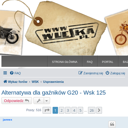
STRONA GŁÓWNA
FAQ
PORTAL
BA
FAQ
Zarejestruj się
Zaloguj się
Wykaz forów
WSK
Usprawnienia
Alternatywa dla gaźników G20 - Wsk 125
Odpowiedz
Strona
1
z
26
1
2
3
4
5
26
Następna
Posty: 516
…
jannex