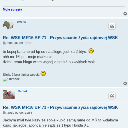
Moje sprzęty
qwerty
Re: WSK MR16 BP 71 - Przywracanie życia rajdowej WSK
P
2010-02-09, 21:33
o
s
to kupuj tą rame od bp co na allegro jest za 2,5tys.
t
ahh mr 16bp... moje marzenie
dzieki temu blogu wiem więcej o bp niż o zwykłych wsk
Silnik, 2 koła i mina wesoła
Maciek
Re: WSK MR16 BP 71 - Przywracanie życia rajdowej WSK
P
2010-02-09, 21:56
o
s
Jakbym miał tyle kasy ze sobie kupić samą ramę do MR to wolałbym
t
kupić jakiegoś japońca nie sądzisz:) typu Honda XL