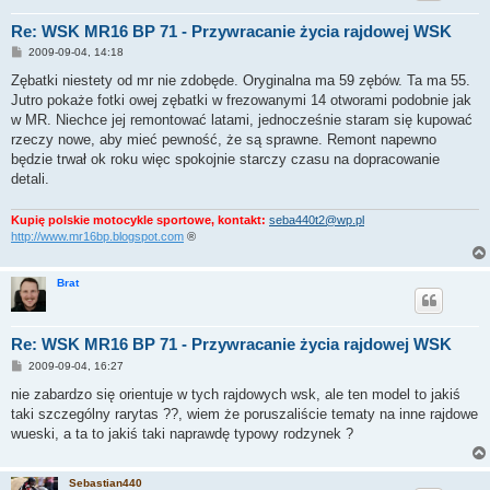
Re: WSK MR16 BP 71 - Przywracanie życia rajdowej WSK
P
2009-09-04, 14:18
o
s
Zębatki niestety od mr nie zdobęde. Oryginalna ma 59 zębów. Ta ma 55.
t
Jutro pokaże fotki owej zębatki w frezowanymi 14 otworami podobnie jak
w MR. Niechce jej remontować latami, jednocześnie staram się kupować
rzeczy nowe, aby mieć pewność, że są sprawne. Remont napewno
będzie trwał ok roku więc spokojnie starczy czasu na dopracowanie
detali.
Kupię polskie motocykle sportowe, kontakt:
seba440t2@wp.pl
http://www.mr16bp.blogspot.com
®
Brat
Re: WSK MR16 BP 71 - Przywracanie życia rajdowej WSK
P
2009-09-04, 16:27
o
s
nie zabardzo się orientuje w tych rajdowych wsk, ale ten model to jakiś
t
taki szczególny rarytas ??, wiem że poruszaliście tematy na inne rajdowe
wueski, a ta to jakiś taki naprawdę typowy rodzynek ?
Sebastian440