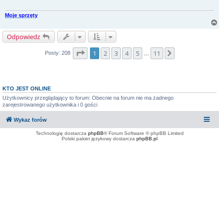
Moje sprzęty
Odpowiedz
Strona
1
z
11
1
2
3
4
5
11
Następna
Posty: 208
…
KTO JEST ONLINE
Użytkownicy przeglądający to forum: Obecnie na forum nie ma żadnego
zarejestrowanego użytkownika i 0 gości
Wykaz forów
Technologię dostarcza
phpBB
® Forum Software © phpBB Limited
Polski pakiet językowy dostarcza
phpBB.pl