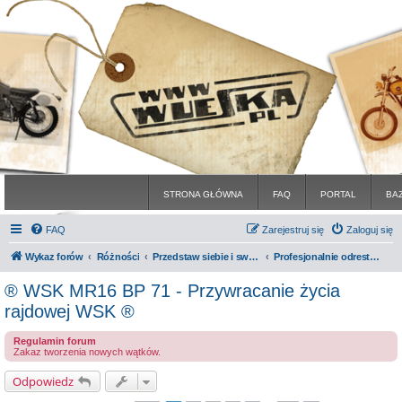
STRONA GŁÓWNA
FAQ
PORTAL
BA
FAQ
Zarejestruj się
Zaloguj się
Wykaz forów
Różności
Przedstaw siebie i swoje maszyny
Profesjonalnie odrestaurowane motocykle
® WSK MR16 BP 71 - Przywracanie życia
rajdowej WSK ®
Regulamin forum
Zakaz tworzenia nowych wątków.
Odpowiedz