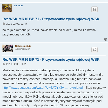
sismon
Re: WSK MR16 BP 71 - Przywracanie życia rajdowej WSK
P
2010-02-03, 22:44
o
s
no to ja skomentuje -masz zawieszenie od dudka , mimo ze błotnik
t
przykręcony do półki
Sebastian440
Administrator
Re: WSK MR16 BP 71 - Przywracanie życia rajdowej WSK
P
2010-02-03, 23:25
o
s
Możliwe, że zawieszenie zostało później zmienione. Motocykle te
t
uczestniczyły przeważnie w trialu lub enduro co było ciężkim testem dla
zawieszeń i reszty osprzętu motocykla. Bardzo lubię ten film ponieważ
świetnie obrazuje rzeczy jakie musiał przejść motocykl podczas rajdu :
http://www.youtube.com/watch?v=6Jf0Yx3A ... re=related
. Stąd często w
trialach i innych rajdówkach pomieszanie elementów nadwozia z innych
modeli lub roczników. Półka dolna jak dobre zauważyłeś jest z lelka być
może reszta z dudka. Ktoś z pewnością przystosowywał motocykl pod
enduro lub coś w tym stylu podobnie Bp 70 na zdjęciu poniżej.