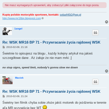
Nie masz wymaganych uprawnień, aby zobaczyć pliki załączone do tego posta.
Kupię polskie motocykle sportowe, kontakt:
seba440t2@wp.pl
http://www.mr16bp.blogspot.com
®
1angel
Re: WSK MR16 BP 71 - Przywracanie życia rajdowej WSK
P
2010-02-09, 21:16
o
s
Świetnie to opisujesz na blogu , każdy kolejny artykuł ma jakieś
t
szczegółowe dane . Aż żałuje że nie mam mrki ;]
no stop signs, speed limit, nobody’s gonna slow me down
Maciek
Re: WSK MR16 BP 71 - Przywracanie życia rajdowej WSK
P
2010-02-09, 21:24
o
s
Świetny ten filmik chyba sobie złoże jakiś motorek do jeżdżenia w terenie
t
al'a MR oczywiście bez WT