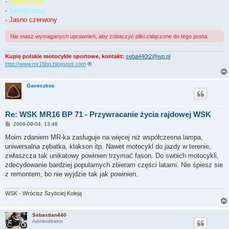
-
Jasno żółty
-
Seledynowy
-
Jasno czerwony
Nie masz wymaganych uprawnień, aby zobaczyć pliki załączone do tego posta.
Kupię polskie motocykle sportowe, kontakt:
seba440t2@wp.pl
http://www.mr16bp.blogspot.com
®
Gaceczkos
Re: WSK MR16 BP 71 - Przywracanie życia rajdowej WSK
P
2009-09-04, 13:48
o
s
Moim zdaniem MR-ka zasługuje na więcej niż współczesna lampa,
t
uniwersalna zębatka, klakson itp. Nawet motocykl do jazdy w terenie,
zwłaszcza tak unikatowy powinien trzymać fason. Do swoich motocykli,
zdecydowanie bardziej popularnych zbieram części latami. Nie śpiesz sie
z remontem, bo nie wyjdzie tak jak powinien.
WSK - Wrócisz Szybciej Koleją
Sebastian440
Administrator