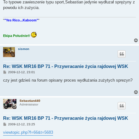
s
To typowe zawieszenie typu sport,Sebastian jedynie wydłuzał sprężyny z
t
powodu ich zużycia.
"
"Yes Rico...Kaboom"
"
Ekipa Południe®
sismon
Re: WSK MR16 BP 71 - Przywracanie życia rajdowej WSK
P
2009-12-12, 23:01
o
s
czy jest gdzieś na forum opisany proces wydłużania zużytych sprezyn?
t
Sebastian440
Administrator
Re: WSK MR16 BP 71 - Przywracanie życia rajdowej WSK
P
2009-12-12, 23:25
o
s
viewtopic.php?f=66&t=5683
t