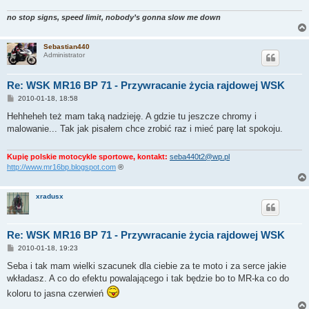
no stop signs, speed limit, nobody’s gonna slow me down
Sebastian440
Administrator
Re: WSK MR16 BP 71 - Przywracanie życia rajdowej WSK
P
2010-01-18, 18:58
o
s
Hehheheh też mam taką nadzieję. A gdzie tu jeszcze chromy i
t
malowanie... Tak jak pisałem chce zrobić raz i mieć parę lat spokoju.
Kupię polskie motocykle sportowe, kontakt:
seba440t2@wp.pl
http://www.mr16bp.blogspot.com
®
xradusx
Re: WSK MR16 BP 71 - Przywracanie życia rajdowej WSK
P
2010-01-18, 19:23
o
s
Seba i tak mam wielki szacunek dla ciebie za te moto i za serce jakie
t
wkładasz. A co do efektu powalającego i tak będzie bo to MR-ka co do
koloru to jasna czerwień