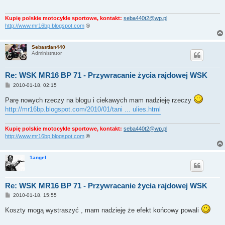
Kupię polskie motocykle sportowe, kontakt:
seba440t2@wp.pl
http://www.mr16bp.blogspot.com
®
Sebastian440
Administrator
Re: WSK MR16 BP 71 - Przywracanie życia rajdowej WSK
P
2010-01-18, 02:15
o
s
Parę nowych rzeczy na blogu i ciekawych mam nadzieję rzeczy
t
http://mr16bp.blogspot.com/2010/01/tani ... ulies.html
Kupię polskie motocykle sportowe, kontakt:
seba440t2@wp.pl
http://www.mr16bp.blogspot.com
®
1angel
Re: WSK MR16 BP 71 - Przywracanie życia rajdowej WSK
P
2010-01-18, 15:55
o
s
Koszty mogą wystraszyć , mam nadzieję że efekt końcowy powali
t