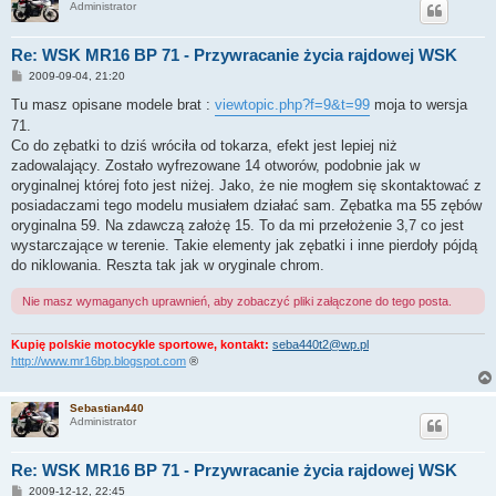
Administrator
Re: WSK MR16 BP 71 - Przywracanie życia rajdowej WSK
P
2009-09-04, 21:20
o
s
Tu masz opisane modele brat :
viewtopic.php?f=9&t=99
moja to wersja
t
71.
Co do zębatki to dziś wróciła od tokarza, efekt jest lepiej niż
zadowalający. Zostało wyfrezowane 14 otworów, podobnie jak w
oryginalnej której foto jest niżej. Jako, że nie mogłem się skontaktować z
posiadaczami tego modelu musiałem działać sam. Zębatka ma 55 zębów
oryginalna 59. Na zdawczą założę 15. To da mi przełożenie 3,7 co jest
wystarczające w terenie. Takie elementy jak zębatki i inne pierdoły pójdą
do niklowania. Reszta tak jak w oryginale chrom.
Nie masz wymaganych uprawnień, aby zobaczyć pliki załączone do tego posta.
Kupię polskie motocykle sportowe, kontakt:
seba440t2@wp.pl
http://www.mr16bp.blogspot.com
®
Sebastian440
Administrator
Re: WSK MR16 BP 71 - Przywracanie życia rajdowej WSK
P
2009-12-12, 22:45