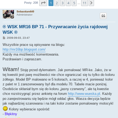
Strona
1
z
11
1
2
3
4
5
11
Następna
Posty: 208
…
Sebastian440
Administrator
® WSK MR16 BP 71 - Przywracanie życia rajdowej
WSK ®
P
2009-09-03, 23:47
o
s
Wszystkie prace są opisywane na blogu:
t
http://mr16bp.blogspot.com/
Każdy ma możliwość komentowania.
Pozdrawiam i zapraszam.
Witam!
Stoję przed dylematem. Jak pomalować MR-ke. Jako, że w
tej kwestii jest parę możliwości nie chce ograniczać się tu tylko do koloru
żółtego. Model BP malowano w 5 kolorach, a raczej w 4, ponieważ kolor
z palet nr 1 zarezerwowany był dla modelu 70. Tabele macie poniżej.
Osobiście skłaniał bym się do koloru „jasny czerwony”, ale tą kwestie
chce rozstrzygnąć przez ankietę na forum
http://www.wueska.pl
. Każdy
po zarejestrowaniu się będzie mógł oddać głos. Wasza decyzja będzie
jak najbardziej szanowana i na taki kolor zostanie pomalowany motocykl
Kolory wybieracie spośród:
-
Błękitny